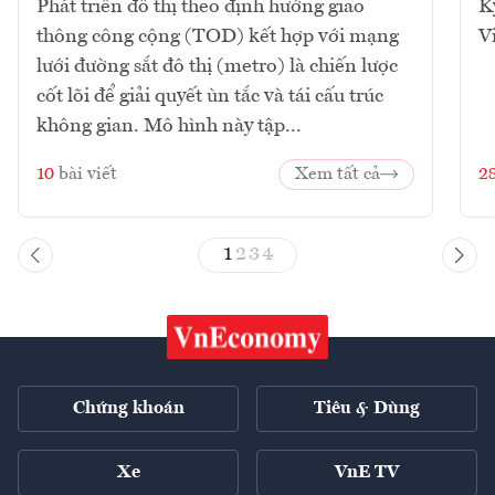
Phát triển đô thị theo định hướng giao
K
thông công cộng (TOD) kết hợp với mạng
V
lưới đường sắt đô thị (metro) là chiến lược
cốt lõi để giải quyết ùn tắc và tái cấu trúc
không gian. Mô hình này tập...
10
bài viết
Xem tất cả
2
1
2
3
4
Chứng khoán
Tiêu & Dùng
Xe
VnE TV