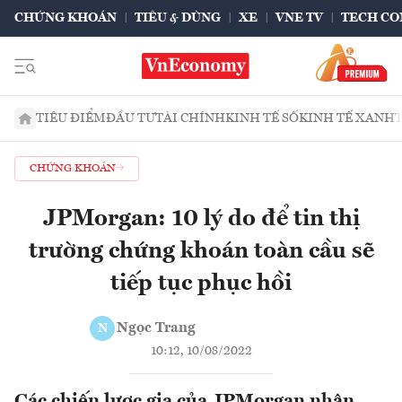
CHỨNG KHOÁN
TIÊU & DÙNG
XE
VNE TV
TECH CO
TIÊU ĐIỂM
ĐẦU TƯ
TÀI CHÍNH
KINH TẾ SỐ
KINH TẾ XANH
CHỨNG KHOÁN
JPMorgan: 10 lý do để tin thị
trường chứng khoán toàn cầu sẽ
tiếp tục phục hồi
Ngọc Trang
N
10:12, 10/08/2022
Các chiến lược gia của JPMorgan nhận