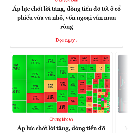
Chứng khoán
Áp lực chốt lời tăng, dòng tiền đỡ tốt ở cổ
phiếu vừa và nhỏ, vốn ngoại vẫn mua
ròng
Đọc ngay
Chứng khoán
Áp lực chốt lời tăng, dòng tiền đỡ
VN