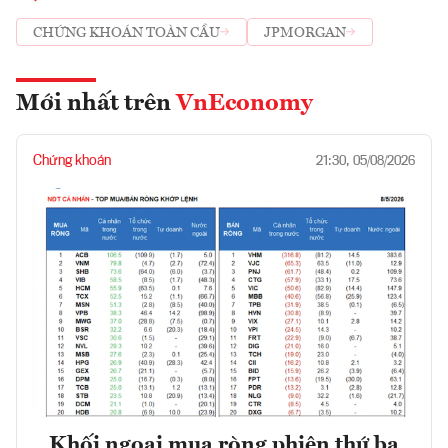
CHỨNG KHOÁN TOÀN CẦU
JPMORGAN
Mới nhất trên
VnEconomy
Chứng khoán
21:30, 05/08/2026
Khối ngoại mua ròng phiên thứ ba