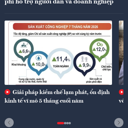
phí hỗ trợ người dân và doanh nghiệp
Giải pháp kiềm chế lạm phát, ổn định
kinh tế vĩ mô 5 tháng cuối năm
về 