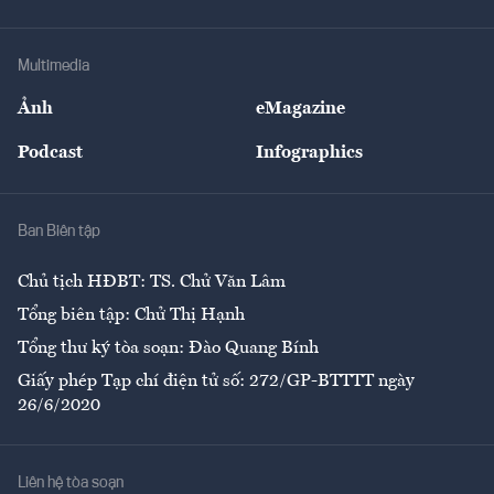
Tư vấn Tiêu & Dùng
Infographics
Hạ tầng
Sức khỏe
Khung pháp lý
Doanh nghiệp
Địa phương
Thị trường
Bảo hiểm
Multimedia
Sự kiện
Nhân lực
Ảnh
eMagazine
Đẹp +
An sinh
Podcast
Infographics
Giải trí
Y tế
Nhà
Ban Biên tập
Ẩm thực
Chủ tịch HĐBT: TS. Chử Văn Lâm
Tổng biên tập: Chử Thị Hạnh
Tổng thư ký tòa soạn: Đào Quang Bính
Giấy phép Tạp chí điện tử số: 272/GP-BTTTT ngày
26/6/2020
Liên hệ tòa soạn