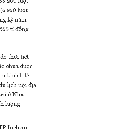
55.200 lượt
(6.950 lượt
cùng kỳ năm
358 tỉ đồng.
o thời tiết
ảo chưa được
óm khách lẻ.
u lịch nội địa
trú ở Nha
ến lượng
 TP Incheon