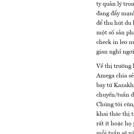
ty quản lý tro
đang đẩy mạnh
để thu hút du 
một số sản ph
check in leo 
gian nghỉ ngơ
Về thị trường
Amega chia sẻ
bay từ Kazakhs
chuyến/tuần d
Chúng tôi cũn
khai thác thị 
rất ít hoặc h
mỗi tuần sẽ n