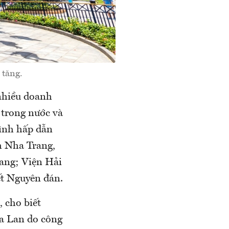
 tăng.
 nhiều doanh
 trong nước và
trình hấp dẫn
nh Nha Trang,
ang; Viện Hải
ết Nguyên đán.
 cho biết
a Lan do công