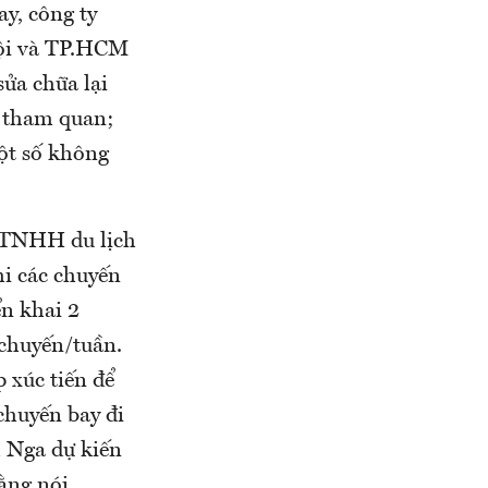
ay, công ty
Nội và TP.HCM
sửa chữa lại
h tham quan;
ột số không
y TNHH du lịch
hi các chuyến
ển khai 2
 chuyến/tuần.
 xúc tiến để
 chuyến bay đi
h Nga dự kiến
ằng nói.