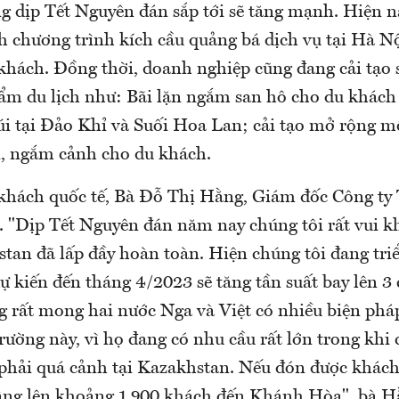
ng dịp Tết Nguyên đán sắp tới sẽ tăng mạnh. Hiện n
 chương trình kích cầu quảng bá dịch vụ tại Hà 
khách. Đồng thời, doanh nghiệp cũng đang cải tạo 
ẩm du lịch như: Bãi lặn ngắm san hô cho du khác
núi tại Đảo Khỉ và Suối Hoa Lan; cải tạo mở rộng m
i, ngắm cảnh cho du khách.
 khách quốc tế, Bà Đỗ Thị Hằng, Giám đốc Công t
. "Dịp Tết Nguyên đán năm nay chúng tôi rất vui k
tan đã lấp đầy hoàn toàn. Hiện chúng tôi đang tri
ự kiến đến tháng 4/2023 sẽ tăng tần suất bay lên 3
g rất mong hai nước Nga và Việt có nhiều biện pháp
trường này, vì họ đang có nhu cầu rất lớn trong khi
ọ phải quá cảnh tại Kazakhstan. Nếu đón được khác
âng lên khoảng 1.900 khách đến Khánh Hòa", bà H