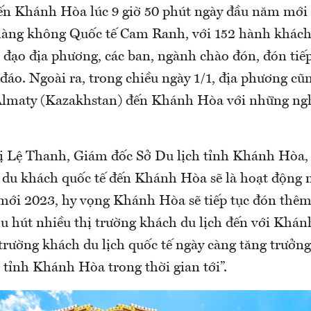
n Khánh Hòa lúc 9 giờ 50 phút ngày đầu năm mới
 hàng không Quốc tế Cam Ranh, với 152 hành khách
 đạo địa phương, các ban, ngành chào đón, đón tiếp
đáo. Ngoài ra, trong chiều ngày 1/1, địa phương cũ
Almaty (Kazakhstan) đến Khánh Hòa với những ngh
 Lệ Thanh, Giám đốc Sở Du lịch tỉnh Khánh Hòa, c
 du khách quốc tế đến Khánh Hòa sẽ là hoạt động
mới 2023, hy vọng Khánh Hòa sẽ tiếp tục đón thê
thu hút nhiều thị trường khách du lịch đến với Khá
 trường khách du lịch quốc tế ngày càng tăng trưở
 tỉnh Khánh Hòa trong thời gian tới”.