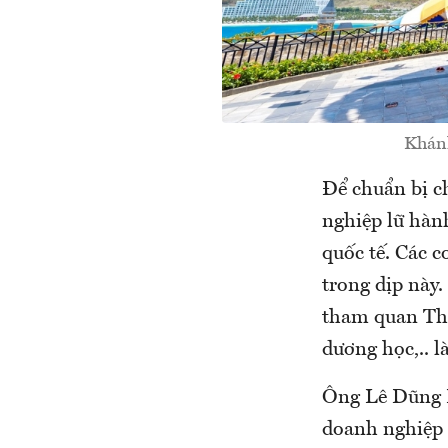
Khánh
Để chuẩn bị c
nghiệp lữ hành
quốc tế. Các c
trong dịp này.
tham quan Thá
dương học,.. 
Ông Lê Dũng L
doanh nghiệp 