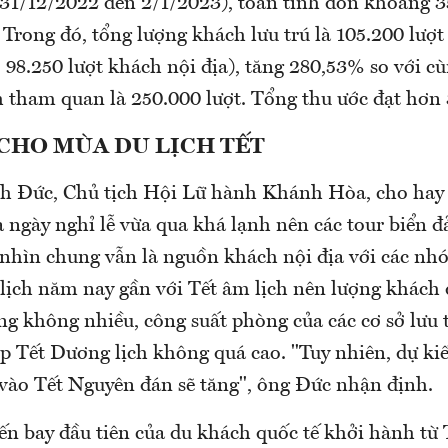
 31/12/2022 đến 2/1/2023), toàn tỉnh đón khoảng 3
 Trong đó, tổng lượng khách lưu trú là 105.200 lượt 
 98.250 lượt khách nội địa), tăng 280,53% so với 
 tham quan là 250.000 lượt. Tổng thu ước đạt hơn 
CHO MÙA DU LỊCH TẾT
 Đức, Chủ tịch Hội Lữ hành Khánh Hòa, cho hay d
ngày nghỉ lễ vừa qua khá lạnh nên các tour biển đ
, nhìn chung vẫn là nguồn khách nội địa với các nh
lịch năm nay gần với Tết âm lịch nên lượng khách d
ng không nhiều, công suất phòng của các cơ sở lưu 
ịp Tết Dương lịch không quá cao. "Tuy nhiên, dự ki
 vào Tết Nguyên đán sẽ tăng", ông Đức nhận định.
yến bay đầu tiên của du khách quốc tế khởi hành từ