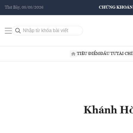
Thứ Bảy, 08/08/2026
CHỨNG KHOÁN
TIÊU ĐIỂM
ĐẦU TƯ
TÀI CH
Khánh Hò