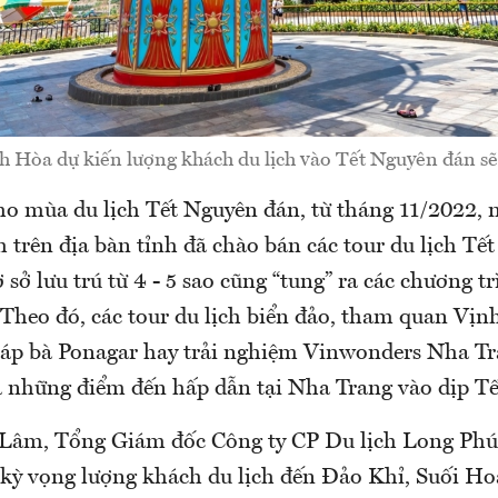
 Hòa dự kiến lượng khách du lịch vào Tết Nguyên đán sẽ
ho mùa du lịch Tết Nguyên đán, từ tháng 11/2022,
 trên địa bàn tỉnh đã chào bán các tour du lịch Tết
ơ sở lưu trú từ 4 - 5 sao cũng “tung” ra các chương 
 Theo đó, các tour du lịch biển đảo, tham quan Vị
p bà Ponagar hay trải nghiệm Vinwonders Nha Tr
là những điểm đến hấp dẫn tại Nha Trang vào dịp T
âm, Tổng Giám đốc Công ty CP Du lịch Long Phú,
kỳ vọng lượng khách du lịch đến Đảo Khỉ, Suối Ho