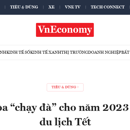
TIÊU & DÙNG
XE
VNE TV
TECH CONNECT
ÍNH
KINH TẾ SỐ
KINH TẾ XANH
THỊ TRƯỜNG
DOANH NGHIỆP
BẤT
TIÊU & DÙNG
a “chạy đà” cho năm 2023
du lịch Tết