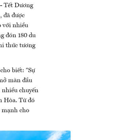
 - Tết Dương
, đã được
 với nhiều
ng đón 180 du
i thức tương
ho biết: “Sự
 mở màn đầu
m nhiều chuyến
nh Hòa. Từ đó
ng mạnh cho