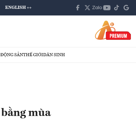
ENGLISH ++
 ĐỘNG SẢN
THẾ GIỚI
DÂN SINH
 bằng mùa