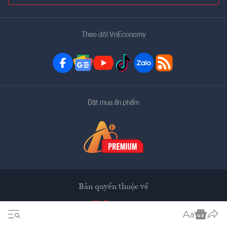
Theo dõi VnEconomy
Đặt mua ấn phẩm
Bản quyền thuộc về
VnEconomy
Tạp chí điện tử của Hội Khoa học Kinh tế Việt Nam