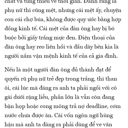
chất và túng thiếu về thời gian. Đành rằng là
phụ nữ thì cũng mệt, nhưng cái mệt ấy, chuyện
con cái chợ búa, không được quy ước bằng hợp
đồng kinh tế. Cái mệt của đàn ông hay bị bó
buộc bởi giấy trắng mực đen. Điện thoại của
đàn ông hay reo liên hồi và đầu dây bên kia là
người nắm vận mệnh kinh tế của cả gia đình.
Nếu là một người đàn ông đủ thành đạt để
quyến rũ phụ nữ trẻ đẹp trong trắng, thì than
ôi, cái lúc mà đáng ra anh ta phải ngồi với cô
gái dưới rặng liễu, phần lớn là vẫn còn đang
bận họp hoặc cong mông trả nợ deadline, cơm
nước chưa được ăn. Cái vốn ngôn ngữ hùng
hậu mà anh ta đáng ra phải dùng để ve vãn