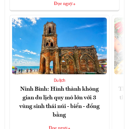
Đọc ngay
Du lịch
Ninh Bình: Hình thành không
Thế
gian du lịch quy mô lớn với 3
thự
vùng sinh thái núi - biển - đồng
bằng
Đọc ngay