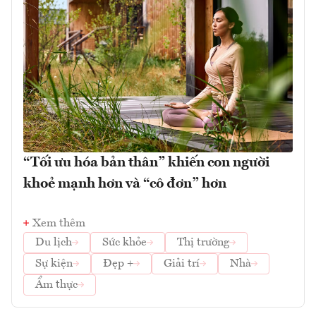
“Tối ưu hóa bản thân” khiến con người
khoẻ mạnh hơn và “cô đơn” hơn
Xem thêm
Du lịch
Sức khỏe
Thị trường
Sự kiện
Đẹp +
Giải trí
Nhà
Ẩm thực