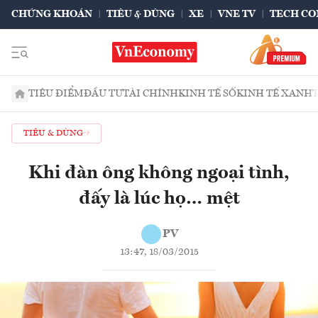
CHỨNG KHOÁN
TIÊU & DÙNG
XE
VNE TV
TECH CO
TIÊU ĐIỂM
ĐẦU TƯ
TÀI CHÍNH
KINH TẾ SỐ
KINH TẾ XANH
TIÊU & DÙNG
Khi đàn ông không ngoại tình,
đấy là lúc họ… mệt
PV
13:47, 18/03/2015