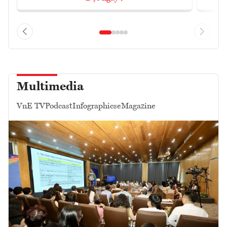
Multimedia
VnE TV
Podcast
Infographics
eMagazine