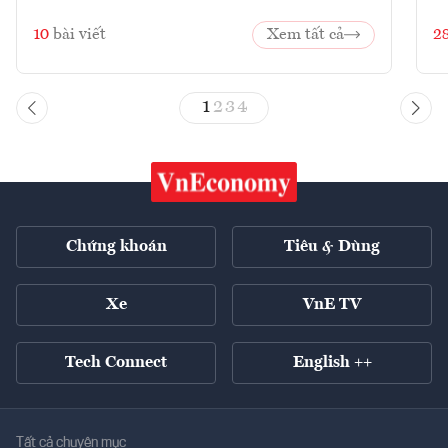
10
bài viết
Xem tất cả
2
1
2
3
4
Chứng khoán
Tiêu & Dùng
Xe
VnE TV
Tech Connect
English ++
Tất cả chuyên mục