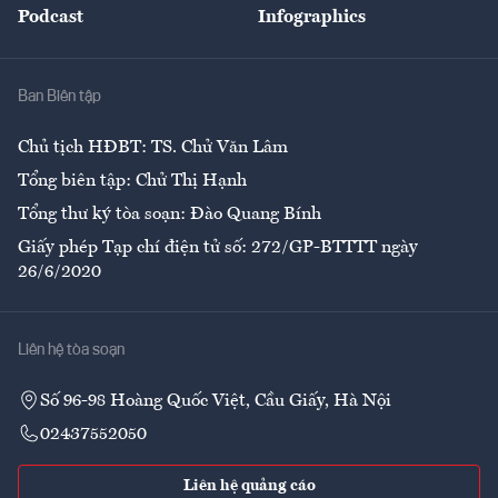
Podcast
Infographics
Giải trí
Y tế
Nhà
Ban Biên tập
Ẩm thực
Chủ tịch HĐBT: TS. Chử Văn Lâm
Tổng biên tập: Chử Thị Hạnh
Tổng thư ký tòa soạn: Đào Quang Bính
Giấy phép Tạp chí điện tử số: 272/GP-BTTTT ngày
26/6/2020
Liên hệ tòa soạn
Số 96-98 Hoàng Quốc Việt, Cầu Giấy, Hà Nội
02437552050
Liên hệ quảng cáo