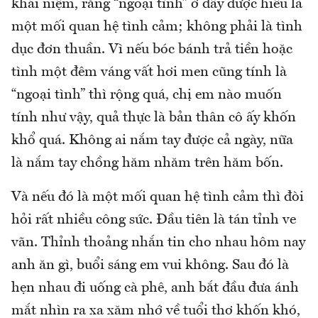
khái niệm, rằng “ngoại tình” ở đây được hiểu là
một mối quan hệ tình cảm; không phải là tình
dục đơn thuần. Vì nếu bóc bánh trả tiền hoặc
tình một đêm váng vất hơi men cũng tính là
“ngoại tình” thì rộng quá, chị em nào muốn
tính như vậy, quả thực là bản thân cô ấy khốn
khổ quá. Không ai nắm tay được cả ngày, nữa
là nắm tay chồng hăm nhăm trên hăm bốn.
Và nếu đó là một mối quan hệ tình cảm thì đòi
hỏi rất nhiều công sức. Đầu tiên là tán tỉnh ve
vãn. Thỉnh thoảng nhắn tin cho nhau hôm nay
anh ăn gì, buổi sáng em vui không. Sau đó là
hẹn nhau đi uống cà phê, anh bắt đầu đưa ánh
mắt nhìn ra xa xăm nhớ về tuổi thơ khốn khó,