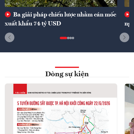
Ba giải pháp chiến lược nhằm cán mốc
xuất khẩu 74 tỷ USD
ngu
Dòng sự kiện