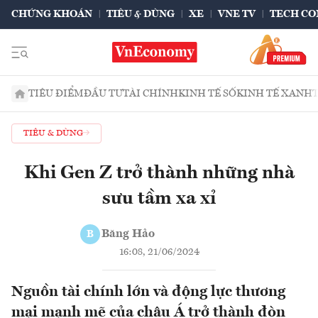
CHỨNG KHOÁN
TIÊU & DÙNG
XE
VNE TV
TECH CO
TIÊU ĐIỂM
ĐẦU TƯ
TÀI CHÍNH
KINH TẾ SỐ
KINH TẾ XANH
TIÊU & DÙNG
Khi Gen Z trở thành những nhà
sưu tầm xa xỉ
Băng Hảo
B
16:08, 21/06/2024
Nguồn tài chính lớn và động lực thương
mại mạnh mẽ của châu Á trở thành đòn