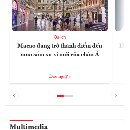
Du lịch
Macao đang trở thành điểm đến
Thị
mua sắm xa xỉ mới của châu Á
V
Đọc ngay
Multimedia