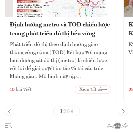
Định hướng metro và TOD chiến lược
K
trong phát triển đô thị bền vững
K
Phát triển đô thị theo định hướng giao
K
thông công cộng (TOD) kết hợp với mạng
V
lưới đường sắt đô thị (metro) là chiến lược
cốt lõi để giải quyết ùn tắc và tái cấu trúc
không gian. Mô hình này tập...
10
bài viết
Xem tất cả
2
1
2
3
4