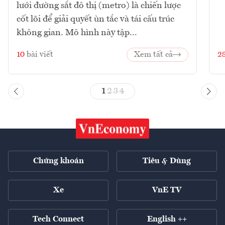
lưới đường sắt đô thị (metro) là chiến lược
cốt lõi để giải quyết ùn tắc và tái cấu trúc
không gian. Mô hình này tập...
10
bài viết
Xem tất cả
2
1
2
3
4
Chứng khoán
Tiêu & Dùng
Xe
VnE TV
Tech Connect
English ++