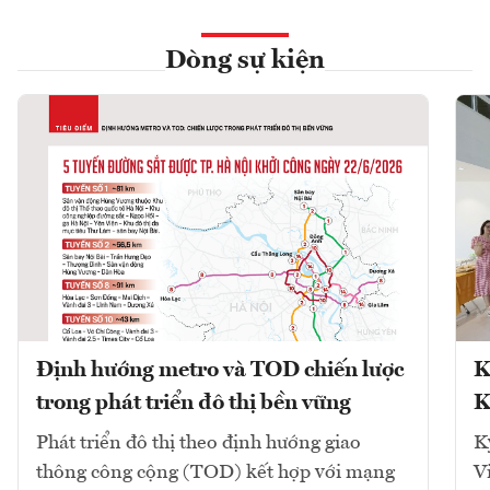
Dòng sự kiện
Định hướng metro và TOD chiến lược
K
trong phát triển đô thị bền vững
K
Phát triển đô thị theo định hướng giao
K
thông công cộng (TOD) kết hợp với mạng
V