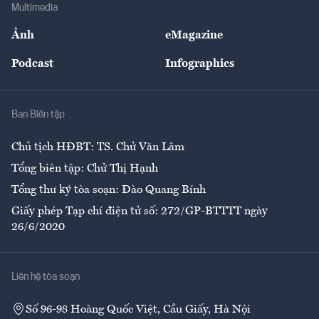
Bảo hiểm
Multimedia
Sự kiện
Nhân lực
Ảnh
eMagazine
Đẹp +
An sinh
Podcast
Infographics
Giải trí
Y tế
Nhà
Ban Biên tập
Ẩm thực
Chủ tịch HĐBT: TS. Chử Văn Lâm
Tổng biên tập: Chử Thị Hạnh
Tổng thư ký tòa soạn: Đào Quang Bính
Giấy phép Tạp chí điện tử số: 272/GP-BTTTT ngày
26/6/2020
Liên hệ tòa soạn
Số 96-98 Hoàng Quốc Việt, Cầu Giấy, Hà Nội