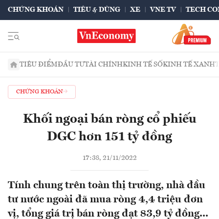
CHỨNG KHOÁN
TIÊU & DÙNG
XE
VNE TV
TECH CO
TIÊU ĐIỂM
ĐẦU TƯ
TÀI CHÍNH
KINH TẾ SỐ
KINH TẾ XANH
CHỨNG KHOÁN
Khối ngoại bán ròng cổ phiếu
DGC hơn 151 tỷ đồng
17:38, 21/11/2022
Tính chung trên toàn thị trường, nhà đầu
tư nước ngoài đã mua ròng 4,4 triệu đơn
vị, tổng giá trị bán ròng đạt 83,9 tỷ đồng...