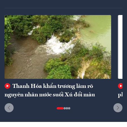
Thanh Hóa khẩn trương làm rõ
nguyên nhân nước suối Xú đổi màu
phí