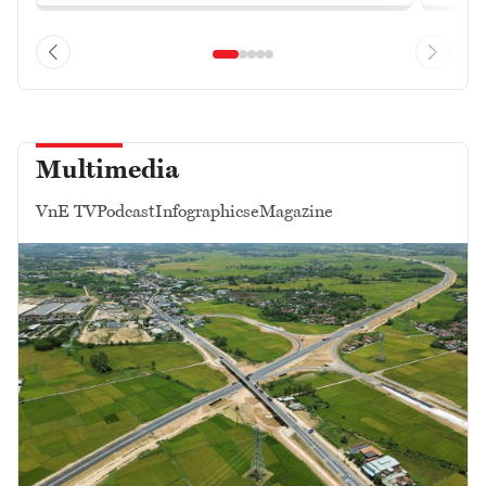
Multimedia
VnE TV
Podcast
Infographics
eMagazine