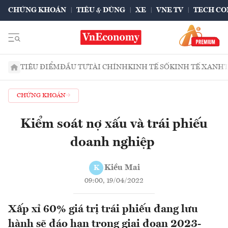
CHỨNG KHOÁN
TIÊU & DÙNG
XE
VNE TV
TECH CO
TIÊU ĐIỂM
ĐẦU TƯ
TÀI CHÍNH
KINH TẾ SỐ
KINH TẾ XANH
CHỨNG KHOÁN
Kiểm soát nợ xấu và trái phiếu
doanh nghiệp
Kiều Mai
K
09:00, 19/04/2022
Xấp xỉ 60% giá trị trái phiếu đang lưu
hành sẽ đáo hạn trong giai đoạn 2023-