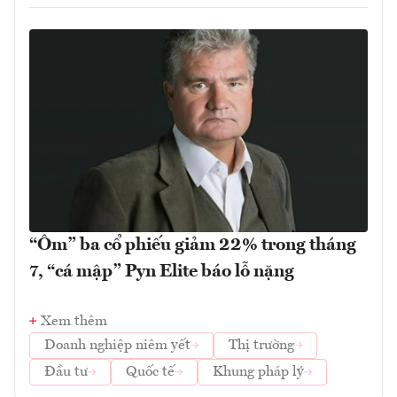
“Ôm” ba cổ phiếu giảm 22% trong tháng
7, “cá mập” Pyn Elite báo lỗ nặng
Xem thêm
Doanh nghiệp niêm yết
Thị trường
Đầu tư
Quốc tế
Khung pháp lý