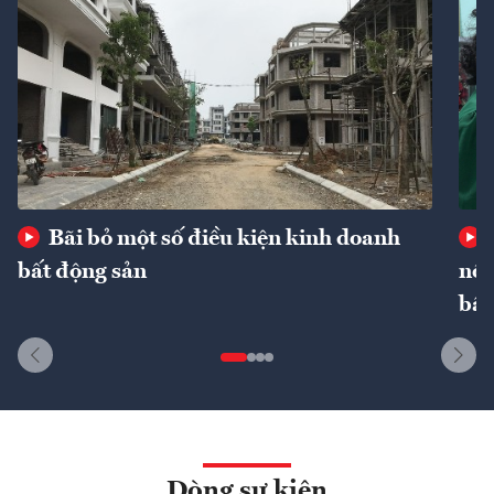
Bãi bỏ một số điều kiện kinh doanh
bất động sản
nôn
bất
Dòng sự kiện