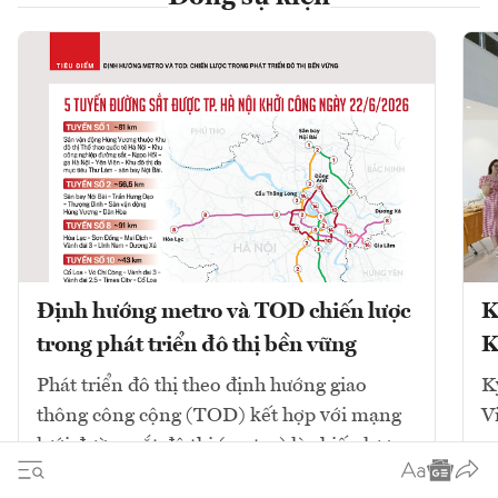
Định hướng metro và TOD chiến lược
K
trong phát triển đô thị bền vững
K
Phát triển đô thị theo định hướng giao
K
thông công cộng (TOD) kết hợp với mạng
V
lưới đường sắt đô thị (metro) là chiến lược
cốt lõi để giải quyết ùn tắc và tái cấu trúc