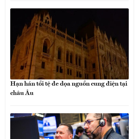
Hạn hán tồi tệ đe dọa nguồn cung điện tại
châu Âu