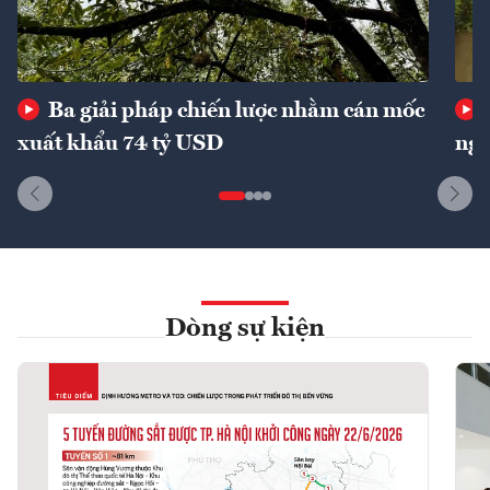
Ba giải pháp chiến lược nhằm cán mốc
xuất khẩu 74 tỷ USD
ngu
Dòng sự kiện