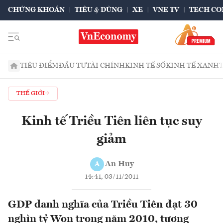
CHỨNG KHOÁN
TIÊU & DÙNG
XE
VNE TV
TECH CO
TIÊU ĐIỂM
ĐẦU TƯ
TÀI CHÍNH
KINH TẾ SỐ
KINH TẾ XANH
THẾ GIỚI
Kinh tế Triều Tiên liên tục suy
giảm
An Huy
A
14:41, 03/11/2011
GDP danh nghĩa của Triều Tiên đạt 30
nghìn tỷ Won trong năm 2010, tương