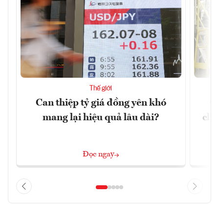
Thế giới
Can thiệp tỷ giá đồng yên khó
Cu
mang lại hiệu quả lâu dài?
chư
Đọc ngay