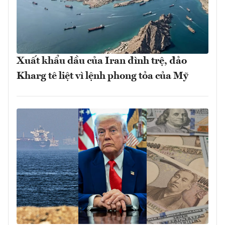
Xuất khẩu dầu của Iran đình trệ, đảo
Kharg tê liệt vì lệnh phong tỏa của Mỹ