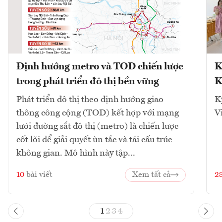
Định hướng metro và TOD chiến lược
K
trong phát triển đô thị bền vững
K
Phát triển đô thị theo định hướng giao
K
thông công cộng (TOD) kết hợp với mạng
V
lưới đường sắt đô thị (metro) là chiến lược
cốt lõi để giải quyết ùn tắc và tái cấu trúc
không gian. Mô hình này tập...
10
bài viết
Xem tất cả
2
1
2
3
4