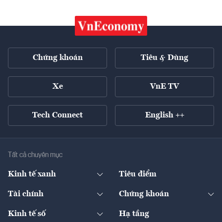
Chứng khoán
Tiêu & Dùng
Xe
VnE TV
Tech Connect
English ++
Tất cả chuyên mục
Kinh tế xanh
Tiêu điểm
Chuyển động xanh
Tài chính
Chứng khoán
Pháp lý
Ngân hàng
Doanh nghiệp niêm yết
Kinh tế số
Hạ tầng