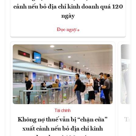
cảnh nếu bỏ địa chỉ kinh doanh quá 120
ngày
Đọc ngay
Tài chính
Không nợ thuế vẫn bị “chặn cửa”
Tron
xuất cảnh nếu bỏ địa chỉ kinh
từ