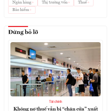
Ngân hàng
Thị trường vốn
Thuế
Bảo hiểm
Đừng bỏ lỡ
Tài chính
Không nợ thuế vẫn bị “chặn cửa” xuất