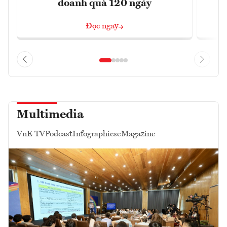
doanh quá 120 ngày
Đọc ngay
Multimedia
VnE TV
Podcast
Infographics
eMagazine