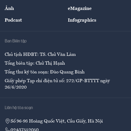
Sự kiện
Nhân lực
Ảnh
eMagazine
Đẹp +
An sinh
Podcast
Infographics
Giải trí
Y tế
Nhà
Ban Biên tập
Ẩm thực
Chủ tịch HĐBT: TS. Chử Văn Lâm
Tổng biên tập: Chử Thị Hạnh
Tổng thư ký tòa soạn: Đào Quang Bính
Giấy phép Tạp chí điện tử số: 272/GP-BTTTT ngày
26/6/2020
Liên hệ tòa soạn
Số 96-98 Hoàng Quốc Việt, Cầu Giấy, Hà Nội
02437552050