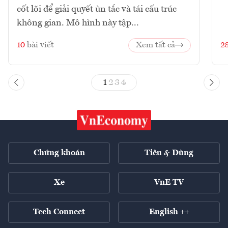
cốt lõi để giải quyết ùn tắc và tái cấu trúc
không gian. Mô hình này tập...
10
bài viết
Xem tất cả
2
1
2
3
4
Chứng khoán
Tiêu & Dùng
Xe
VnE TV
Tech Connect
English ++