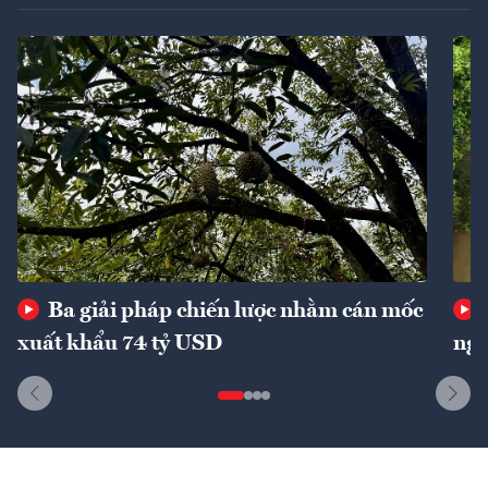
Ba giải pháp chiến lược nhằm cán mốc
xuất khẩu 74 tỷ USD
ngu