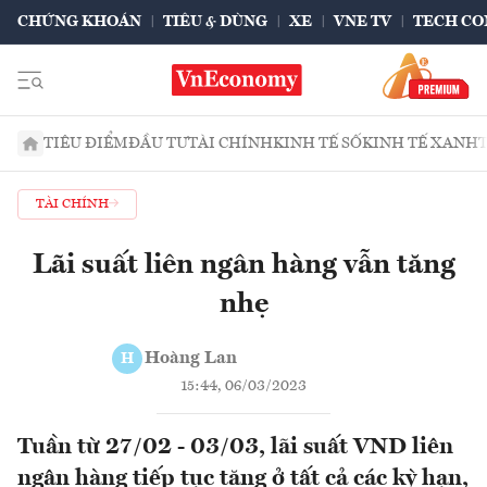
CHỨNG KHOÁN
TIÊU & DÙNG
XE
VNE TV
TECH CO
TIÊU ĐIỂM
ĐẦU TƯ
TÀI CHÍNH
KINH TẾ SỐ
KINH TẾ XANH
TÀI CHÍNH
Lãi suất liên ngân hàng vẫn tăng
nhẹ
Hoàng Lan
H
15:44, 06/03/2023
Tuần từ 27/02 - 03/03, lãi suất VND liên
ngân hàng tiếp tục tăng ở tất cả các kỳ hạn,