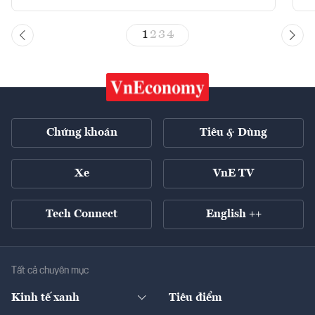
1
2
3
4
Chứng khoán
Tiêu & Dùng
Xe
VnE TV
Tech Connect
English ++
Tất cả chuyên mục
Kinh tế xanh
Tiêu điểm