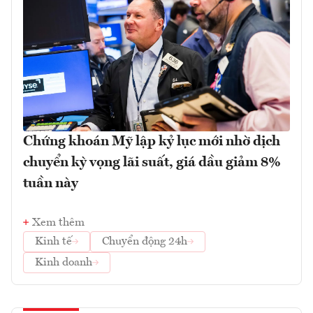
Chứng khoán Mỹ lập kỷ lục mới nhờ dịch
chuyển kỳ vọng lãi suất, giá dầu giảm 8%
tuần này
Xem thêm
Kinh tế
Chuyển động 24h
Kinh doanh