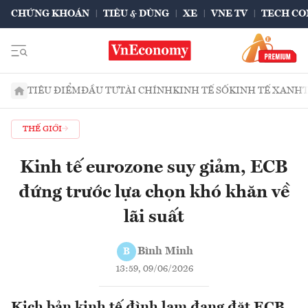
CHỨNG KHOÁN
TIÊU & DÙNG
XE
VNE TV
TECH CO
TIÊU ĐIỂM
ĐẦU TƯ
TÀI CHÍNH
KINH TẾ SỐ
KINH TẾ XANH
THẾ GIỚI
Kinh tế eurozone suy giảm, ECB
đứng trước lựa chọn khó khăn về
lãi suất
Bình Minh
B
13:59, 09/06/2026
Kịch bản kinh tế đình lạm đang đặt ECB