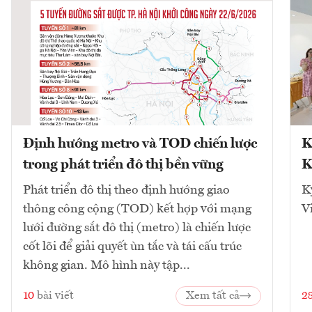
Định hướng metro và TOD chiến lược
K
trong phát triển đô thị bền vững
K
Phát triển đô thị theo định hướng giao
K
thông công cộng (TOD) kết hợp với mạng
V
lưới đường sắt đô thị (metro) là chiến lược
cốt lõi để giải quyết ùn tắc và tái cấu trúc
không gian. Mô hình này tập...
10
bài viết
Xem tất cả
2