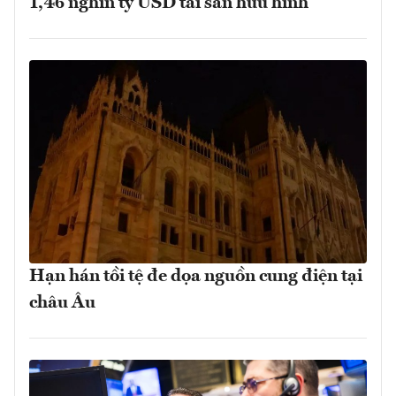
1,46 nghìn tỷ USD tài sản hữu hình
Hạn hán tồi tệ đe dọa nguồn cung điện tại
châu Âu