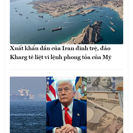
Xuất khẩu dầu của Iran đình trệ, đảo
Kharg tê liệt vì lệnh phong tỏa của Mỹ