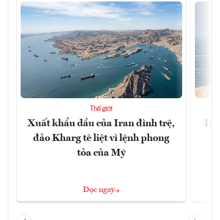
Thế giới
Xuất khẩu dầu của Iran đình trệ,
Ira
đảo Kharg tê liệt vì lệnh phong
tỏa của Mỹ
Đọc ngay