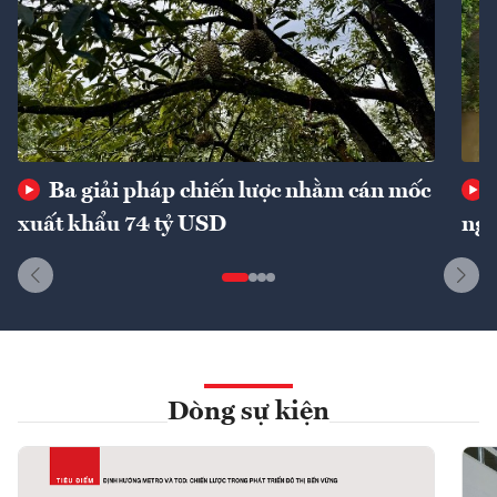
Ba giải pháp chiến lược nhằm cán mốc
xuất khẩu 74 tỷ USD
ngu
Dòng sự kiện