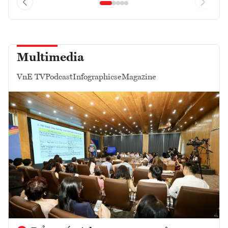
Multimedia
VnE TV
Podcast
Infographics
eMagazine