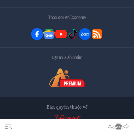
Theo dõi VnEconomy
Đặt mua ấn phẩm
Bản quyền thuộc về
VnEconomy
Tạp chí điện tử của Hội Khoa học Kinh tế Việt Nam