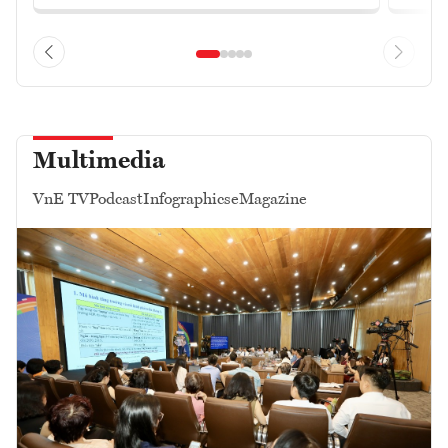
Multimedia
VnE TV
Podcast
Infographics
eMagazine