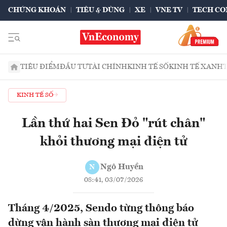
CHỨNG KHOÁN
TIÊU & DÙNG
XE
VNE TV
TECH CO
TIÊU ĐIỂM
ĐẦU TƯ
TÀI CHÍNH
KINH TẾ SỐ
KINH TẾ XANH
KINH TẾ SỐ
Lần thứ hai Sen Đỏ "rút chân"
khỏi thương mại điện tử
Ngô Huyền
N
08:41, 03/07/2026
Tháng 4/2025, Sendo từng thông báo
dừng vận hành sàn thương mại điện tử