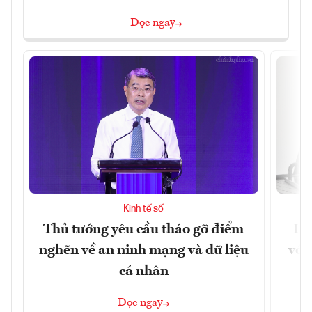
Đọc ngay
Kinh tế số
Thủ tướng yêu cầu tháo gỡ điểm
Ho
nghẽn về an ninh mạng và dữ liệu
với
cá nhân
Đọc ngay