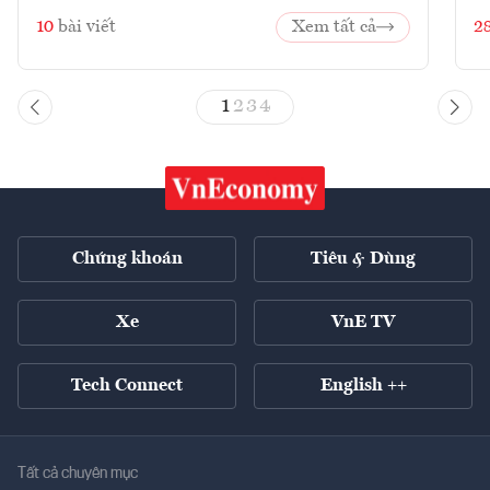
10
bài viết
Xem tất cả
2
1
2
3
4
Chứng khoán
Tiêu & Dùng
Xe
VnE TV
Tech Connect
English ++
Tất cả chuyên mục