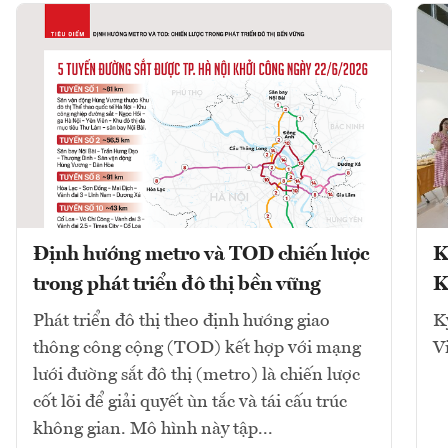
Định hướng metro và TOD chiến lược
K
trong phát triển đô thị bền vững
K
Phát triển đô thị theo định hướng giao
K
thông công cộng (TOD) kết hợp với mạng
V
lưới đường sắt đô thị (metro) là chiến lược
cốt lõi để giải quyết ùn tắc và tái cấu trúc
không gian. Mô hình này tập...