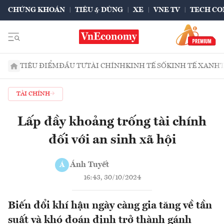
CHỨNG KHOÁN
TIÊU & DÙNG
XE
VNE TV
TECH CO
TIÊU ĐIỂM
ĐẦU TƯ
TÀI CHÍNH
KINH TẾ SỐ
KINH TẾ XANH
TÀI CHÍNH
Lấp đầy khoảng trống tài chính
đối với an sinh xã hội
Ánh Tuyết
Á
16:43, 30/10/2024
Biến đổi khí hậu ngày càng gia tăng về tần
suất và khó đoán định trở thành gánh