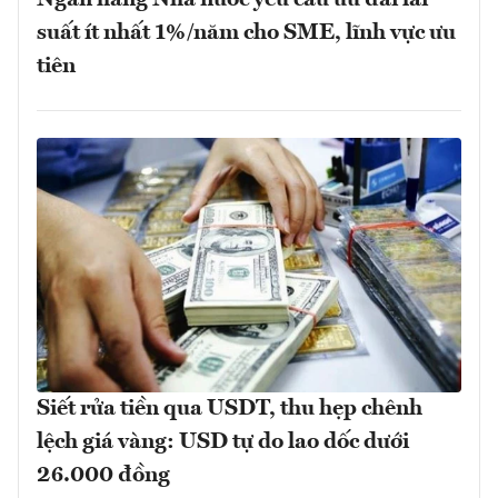
Ngân hàng Nhà nước yêu cầu ưu đãi lãi
suất ít nhất 1%/năm cho SME, lĩnh vực ưu
tiên
Siết rửa tiền qua USDT, thu hẹp chênh
lệch giá vàng: USD tự do lao dốc dưới
26.000 đồng