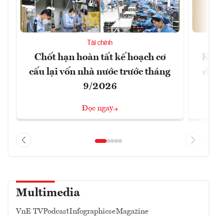
Tài chính
Chốt hạn hoàn tất kế hoạch cơ
Khô
cấu lại vốn nhà nước trước tháng
doa
9/2026
Đọc ngay
Multimedia
VnE TV
Podcast
Infographics
eMagazine