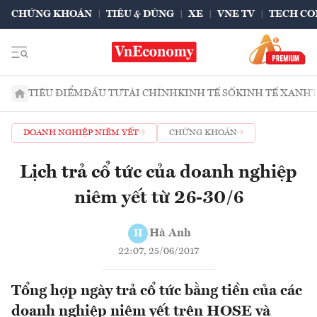
CHỨNG KHOÁN
TIÊU & DÙNG
XE
VNE TV
TECH CO
TIÊU ĐIỂM
ĐẦU TƯ
TÀI CHÍNH
KINH TẾ SỐ
KINH TẾ XANH
DOANH NGHIỆP NIÊM YẾT
CHỨNG KHOÁN
Lịch trả cổ tức của doanh nghiệp
niêm yết từ 26-30/6
Hà Anh
H
22:07, 25/06/2017
Tổng hợp ngày trả cổ tức bằng tiền của các
doanh nghiệp niêm yết trên HOSE và