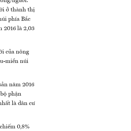
đồng/người.
ời ở thành thị
núi phía Bắc
 2016 là 2,03
ời của nông
du-miền núi
 sản năm 2016
 bộ phận
nhất là dân cư
 chiếm 0,8%