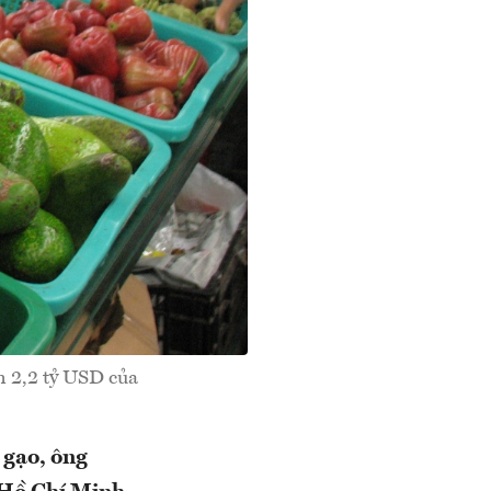
n 2,2 tỷ USD của
 gạo, ông