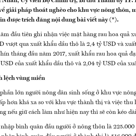
Nhân, Ủy viên Bộ Chính trị, Bí thư Thành ủy TP.
 về giải pháp thoát nghèo cho khu vực nông thôn, 
 được trích đăng nội dung bài viết này (*).
ăm đầu tiên ghi nhận việc mặt hàng rau hoa quả x
D vượt qua xuất khẩu dầu thô là 2,4 tỷ USD và xuấ
Chín tháng đầu năm 2017, xuất khẩu rau hoa quả đạ
ỷ USD của xuất khẩu dầu thô và 2,04 tỷ USD của xu
h lệch vùng miền
phần lớn người nông dân sinh sống ở khu vực nôn
ấp hơn khá xa so với khu vực thành thị và việc thu
ng nếu giữ cách làm như hiện nay thì sẽ còn kéo dài 
nhập bình quân đầu người ở nông thôn là 225.000