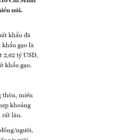
 Hồ Chí Minh
miền núi.
uất khẩu đã
t khẩu gạo là
t 2,62 tỷ USD,
ất khẩu gạo.
g thôn, miền
 hẹp khoảng
rất lâu.
 đồng/người,