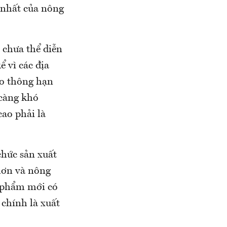
n nhất của nông
 chưa thể diễn
 vì các địa
ao thông hạn
 càng khó
cao phải là
 chức sản xuất
hơn và nông
n phẩm mới có
chính là xuất