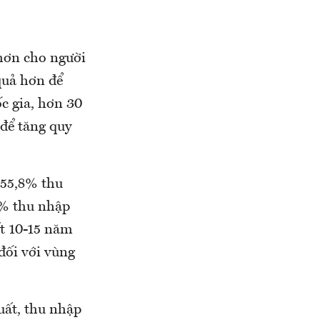
hơn cho người
quả hơn để
c gia, hơn 30
 để tăng quy
 55,8% thu
5% thu nhập
ất 10-15 năm
đối với vùng
uất, thu nhập