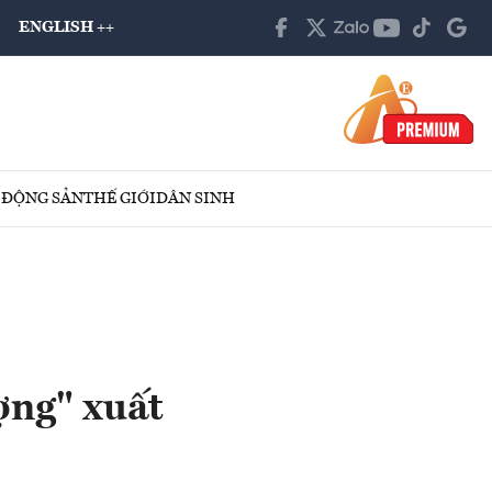
ENGLISH ++
 ĐỘNG SẢN
THẾ GIỚI
DÂN SINH
ợng" xuất