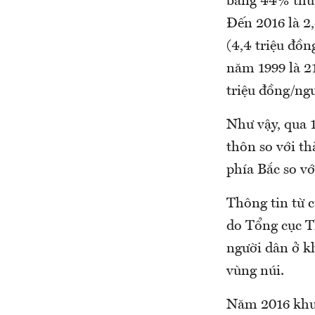
bằng 44% thu 
Đến 2016 là 2
(4,4 triệu đồ
năm 1999 là 2
triệu đồng/ng
Như vậy, qua 
thôn so với t
phía Bắc so v
Thông tin từ 
do Tổng cục T
người dân ở k
vùng núi.
Năm 2016 khu 