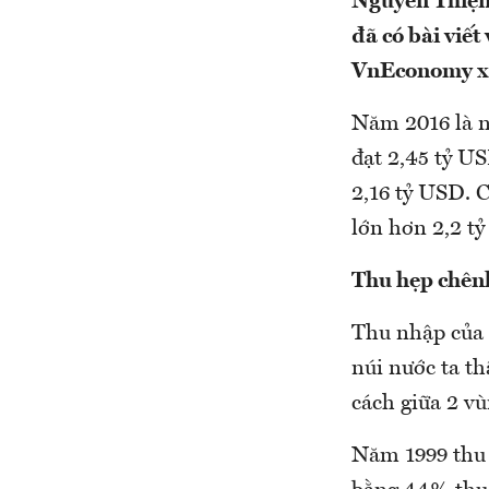
Nguyễn Thiện 
đã có bài viết
VnEconomy xin
Năm 2016 là n
đạt 2,45 tỷ US
2,16 tỷ USD. 
lớn hơn 2,2 t
Thu hẹp chên
Thu nhập của 
núi nước ta th
cách giữa 2 vù
Năm 1999 thu 