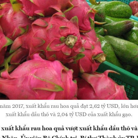
năm 2017, xuất khẩu rau hoa quả đạt 2,62 tỷ USD, lớn hơ
xuất khẩu dầu thô và 2,04 tỷ USD của xuất khẩu gạo.
 xuất khẩu rau hoa quả vượt xuất khẩu dầu thô và