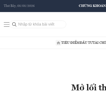
Thứ Bảy, 08/08/2026
CHỨNG KHOÁN
TIÊU ĐIỂM
ĐẦU TƯ
TÀI CH
Mở lối t