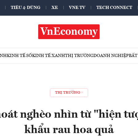
TIÊU & DÙNG
XE
VNE TV
TECH CONNECT
ÍNH
KINH TẾ SỐ
KINH TẾ XANH
THỊ TRƯỜNG
DOANH NGHIỆP
BẤT
THỊ TRƯỜNG
hoát nghèo nhìn từ "hiện tư
khẩu rau hoa quả