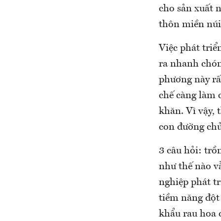
cho sản xuất n
thôn miền núi 
Việc phát triể
ra nhanh chón
phương này rấ
chế càng làm 
khăn. Vì vậy, 
con đường chủ
3 câu hỏi: trồ
như thế nào v
nghiệp phát t
tiềm năng đột
khẩu rau hoa 