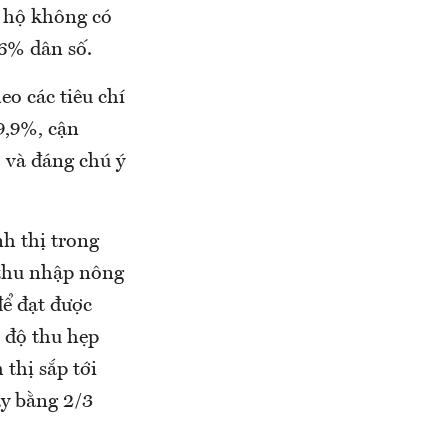
lệ hộ không có
,6% dân số.
o các tiêu chí
9,9%, cận
 và đáng chú ý
h thị trong
 thu nhập nông
để đạt được
 độ thu hẹp
thị sắp tới
y bằng 2/3