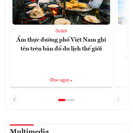
Du lịch
Ẩm thực đường phố Việt Nam ghi
Ni
tên trên bản đồ du lịch thế giới
g
vùn
Đọc ngay
Multimedia