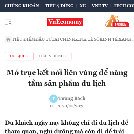
CHỨNG KHOÁN
TIÊU & DÙNG
XE
VNE TV
TECH CO
TIÊU ĐIỂM
ĐẦU TƯ
TÀI CHÍNH
KINH TẾ SỐ
KINH TẾ XANH
DU LỊCH
TIÊU & DÙNG
Mở trục kết nối liên vùng để nâng
tầm sản phẩm du lịch
Tường Bách
T
08:13, 20/05/2026
Du khách ngày nay không chỉ đi du lịch để
tham quan, nghỉ dưỡng mà còn đi để trải