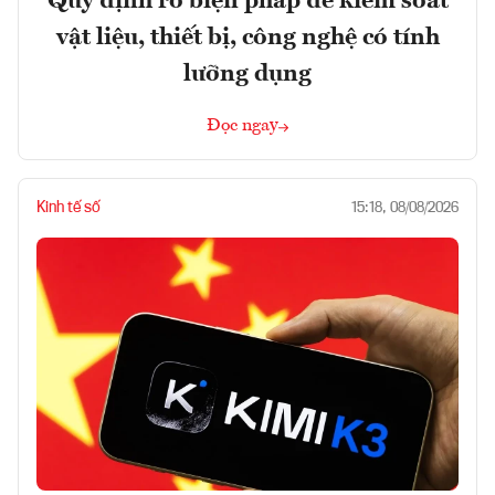
Quy định rõ biện pháp để kiểm soát
vật liệu, thiết bị, công nghệ có tính
lưỡng dụng
Đọc ngay
Kinh tế số
15:18, 08/08/2026