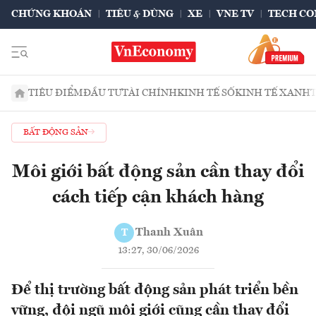
CHỨNG KHOÁN
TIÊU & DÙNG
XE
VNE TV
TECH CO
TIÊU ĐIỂM
ĐẦU TƯ
TÀI CHÍNH
KINH TẾ SỐ
KINH TẾ XANH
BẤT ĐỘNG SẢN
Môi giới bất động sản cần thay đổi
cách tiếp cận khách hàng
Thanh Xuân
T
13:27, 30/06/2026
Để thị trường bất động sản phát triển bền
vững, đội ngũ môi giới cũng cần thay đổi