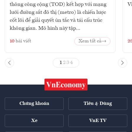
thông công cộng (TOD) kết hợp với mạng
V
lưới đường sắt đô thị (metro) là chiến lược
cốt lõi để giải quyết ùn tắc và tái cấu trúc
không gian. Mô hình này tập...
10
bài viết
Xem tất cả
2
1
2
3
4
Chứng khoán
Tiêu & Dùng
Xe
VnE TV