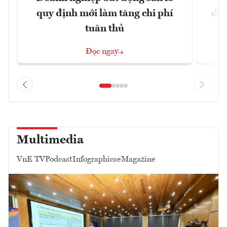
quy định mới làm tăng chi phí
dựn
tuân thủ
Đọc ngay
Multimedia
VnE TV
Podcast
Infographics
eMagazine