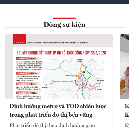
Dòng sự kiện
Định hướng metro và TOD chiến lược
K
trong phát triển đô thị bền vững
K
Phát triển đô thị theo định hướng giao
K