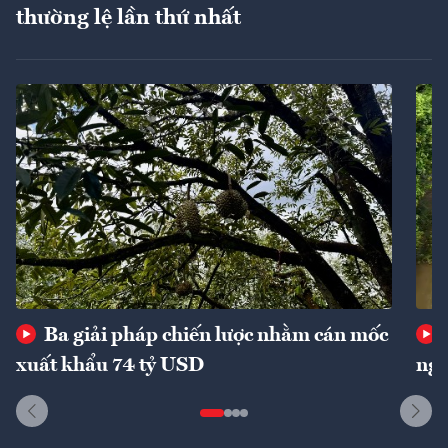
thường lệ lần thứ nhất
Ba giải pháp chiến lược nhằm cán mốc
xuất khẩu 74 tỷ USD
ngu