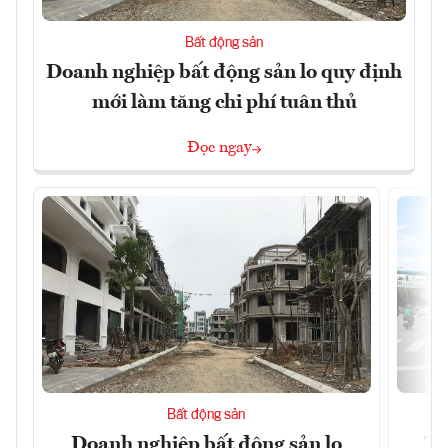
Bất động sản
Doanh nghiệp bất động sản lo quy định
mới làm tăng chi phí tuân thủ
Đọc ngay
Bất động sản
Doanh nghiệp bất động sản lo
Th