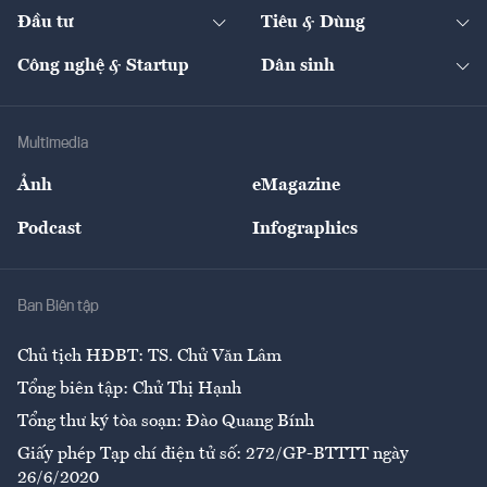
Chuyển động 24h
Đối thoại
The Guide
Video
Đầu tư
Tiêu & Dùng
Quản trị số
Cafe BĐS
Thị trường
Kinh doanh
Kết nối
Tạp chí kinh tế Việt Nam
eMagazine
Nhà đầu tư
Du lịch
Công nghệ & Startup
Dân sinh
Tư vấn
Nông sản
Doanh nhân
Tư vấn Tiêu & Dùng
Infographics
Hạ tầng
Sức khỏe
Khung pháp lý
Doanh nghiệp
Địa phương
Thị trường
Bảo hiểm
Multimedia
Sự kiện
Nhân lực
Ảnh
eMagazine
Đẹp +
An sinh
Podcast
Infographics
Giải trí
Y tế
Nhà
Ban Biên tập
Ẩm thực
Chủ tịch HĐBT: TS. Chử Văn Lâm
Tổng biên tập: Chử Thị Hạnh
Tổng thư ký tòa soạn: Đào Quang Bính
Giấy phép Tạp chí điện tử số: 272/GP-BTTTT ngày
26/6/2020