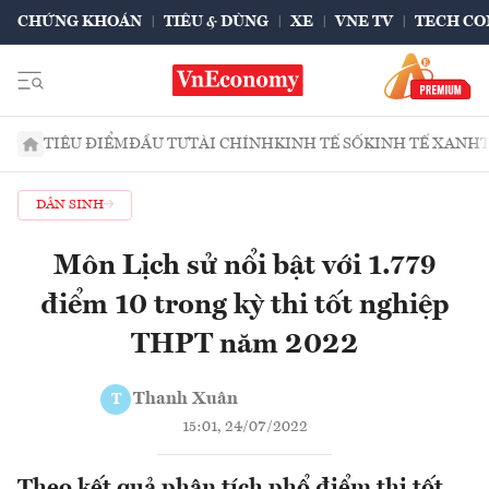
CHỨNG KHOÁN
TIÊU & DÙNG
XE
VNE TV
TECH CO
TIÊU ĐIỂM
ĐẦU TƯ
TÀI CHÍNH
KINH TẾ SỐ
KINH TẾ XANH
DÂN SINH
Môn Lịch sử nổi bật với 1.779
điểm 10 trong kỳ thi tốt nghiệp
THPT năm 2022
Thanh Xuân
T
15:01, 24/07/2022
Theo kết quả phân tích phổ điểm thi tốt