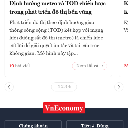
Định hướng metro và TOD chiến lược
K
trong phát triển đô thị bền vững
K
Phát triển đô thị theo định hướng giao
K
thông công cộng (TOD) kết hợp với mạng
V
lưới đường sắt đô thị (metro) là chiến lược
cốt lõi để giải quyết ùn tắc và tái cấu trúc
không gian. Mô hình này tập...
10
bài viết
Xem tất cả
2
1
2
3
4
Chứng khoán
Tiêu & Dùng