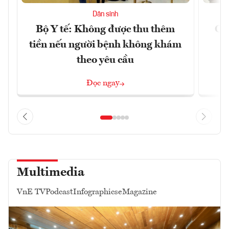
Dân sinh
Bộ Y tế: Không được thu thêm
Cắt
tiền nếu người bệnh không khám
l
theo yêu cầu
Đọc ngay
Multimedia
VnE TV
Podcast
Infographics
eMagazine