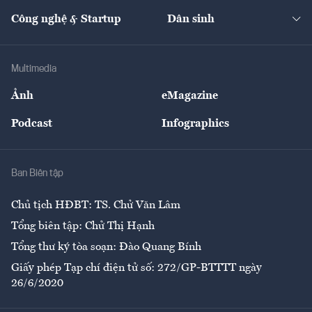
Kinh doanh
Kết nối
Tạp chí kinh tế Việt Nam
eMagazine
Nhà đầu tư
Du lịch
Công nghệ & Startup
Dân sinh
Tư vấn
Nông sản
Doanh nhân
Tư vấn Tiêu & Dùng
Infographics
Hạ tầng
Sức khỏe
Khung pháp lý
Doanh nghiệp
Địa phương
Thị trường
Bảo hiểm
Multimedia
Sự kiện
Nhân lực
Ảnh
eMagazine
Đẹp +
An sinh
Podcast
Infographics
Giải trí
Y tế
Nhà
Ban Biên tập
Ẩm thực
Chủ tịch HĐBT: TS. Chử Văn Lâm
Tổng biên tập: Chử Thị Hạnh
Tổng thư ký tòa soạn: Đào Quang Bính
Giấy phép Tạp chí điện tử số: 272/GP-BTTTT ngày
26/6/2020