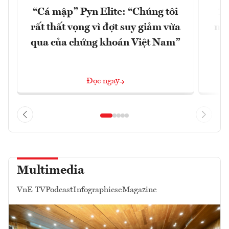
“Cá mập” Pyn Elite: “Chúng tôi
15
rất thất vọng vì đợt suy giảm vừa
mặt
qua của chứng khoán Việt Nam”
Đọc ngay
Multimedia
VnE TV
Podcast
Infographics
eMagazine