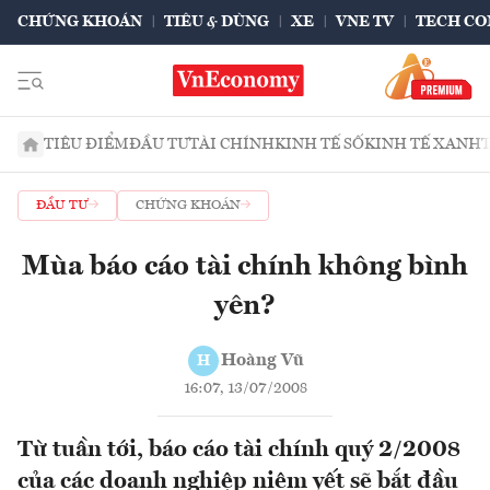
CHỨNG KHOÁN
TIÊU & DÙNG
XE
VNE TV
TECH CO
TIÊU ĐIỂM
ĐẦU TƯ
TÀI CHÍNH
KINH TẾ SỐ
KINH TẾ XANH
ĐẦU TƯ
CHỨNG KHOÁN
Mùa báo cáo tài chính không bình
yên?
Hoàng Vũ
H
16:07, 13/07/2008
Từ tuần tới, báo cáo tài chính quý 2/2008
của các doanh nghiệp niêm yết sẽ bắt đầu