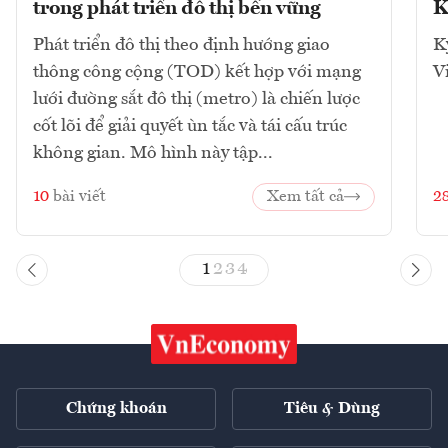
trong phát triển đô thị bền vững
K
Phát triển đô thị theo định hướng giao
K
thông công cộng (TOD) kết hợp với mạng
V
lưới đường sắt đô thị (metro) là chiến lược
cốt lõi để giải quyết ùn tắc và tái cấu trúc
không gian. Mô hình này tập...
10
bài viết
Xem tất cả
2
1
2
3
4
Chứng khoán
Tiêu & Dùng