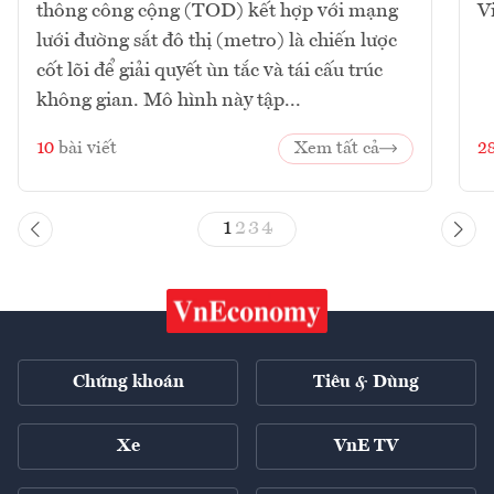
thông công cộng (TOD) kết hợp với mạng
V
lưới đường sắt đô thị (metro) là chiến lược
cốt lõi để giải quyết ùn tắc và tái cấu trúc
không gian. Mô hình này tập...
10
bài viết
Xem tất cả
2
1
2
3
4
Chứng khoán
Tiêu & Dùng
Xe
VnE TV