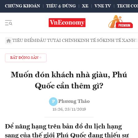
CHỨNG KHOÁN
TIÊU & DÙNG
XE
VNE TV
TECH CO
TIÊU ĐIỂM
ĐẦU TƯ
TÀI CHÍNH
KINH TẾ SỐ
KINH TẾ XANH
BẤT ĐỘNG SẢN
Muốn đón khách nhà giàu, Phú
Quốc cần thêm gì?
Phương Thảo
P
15:26, 23/11/2019
Để nâng hạng trên bản đồ du lịch hạng
sang của thế giới Phú Quốc đang thiếu sự