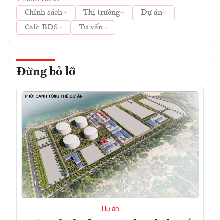
Chính sách
Thị trường
Dự án
Cafe BĐS
Tư vấn
Đừng bỏ lỡ
Dự án