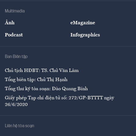
Doanh nghiệp
Địa phương
Thị trường
Bảo hiểm
Multimedia
Sự kiện
Nhân lực
Ảnh
eMagazine
Đẹp +
An sinh
Podcast
Infographics
Giải trí
Y tế
Nhà
Ban Biên tập
Ẩm thực
Chủ tịch HĐBT: TS. Chử Văn Lâm
Tổng biên tập: Chử Thị Hạnh
Tổng thư ký tòa soạn: Đào Quang Bính
Giấy phép Tạp chí điện tử số: 272/GP-BTTTT ngày
26/6/2020
Liên hệ tòa soạn