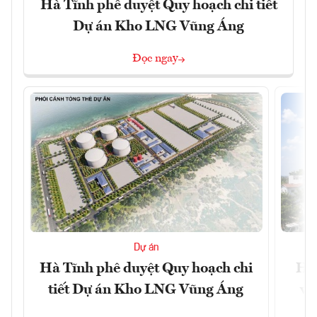
Hà Tĩnh phê duyệt Quy hoạch chi tiết
Dự án Kho LNG Vũng Áng
Đọc ngay
Dự án
Hà Tĩnh phê duyệt Quy hoạch chi
Hà 
tiết Dự án Kho LNG Vũng Áng
và