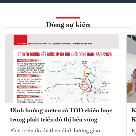
Dòng sự kiện
Định hướng metro và TOD chiến lược
K
trong phát triển đô thị bền vững
K
Phát triển đô thị theo định hướng giao
K