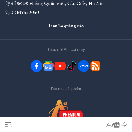
Số 96-98 Hoàng Quốc Việt, Cầu Giấy, Hà Nội
02437552050
Liên hệ quảng cáo
Theo dõi VnEconomy
Đặt mua ấn phẩm