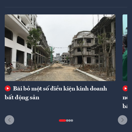
Bãi bỏ một số điều kiện kinh doanh
bất động sản
nôn
bất