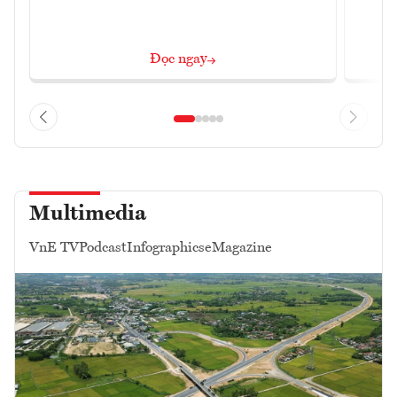
Đọc ngay
Multimedia
VnE TV
Podcast
Infographics
eMagazine