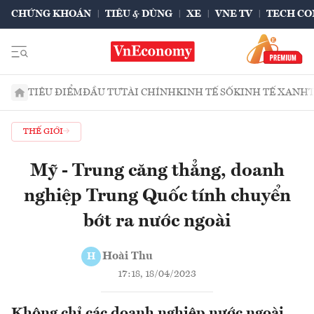
CHỨNG KHOÁN
TIÊU & DÙNG
XE
VNE TV
TECH CO
TIÊU ĐIỂM
ĐẦU TƯ
TÀI CHÍNH
KINH TẾ SỐ
KINH TẾ XANH
THẾ GIỚI
Mỹ - Trung căng thẳng, doanh
nghiệp Trung Quốc tính chuyển
bớt ra nước ngoài
Hoài Thu
H
17:18, 18/04/2023
Không chỉ các doanh nghiệp nước ngoài,