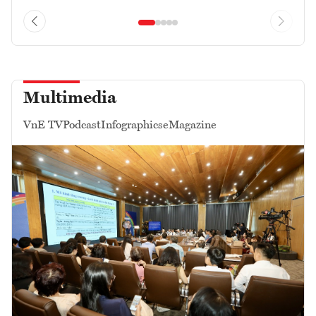
Multimedia
VnE TV
Podcast
Infographics
eMagazine