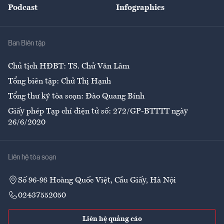
Podcast
Infographics
Giải trí
Y tế
Nhà
Ban Biên tập
Ẩm thực
Chủ tịch HĐBT: TS. Chử Văn Lâm
Tổng biên tập: Chử Thị Hạnh
Tổng thư ký tòa soạn: Đào Quang Bính
Giấy phép Tạp chí điện tử số: 272/GP-BTTTT ngày
26/6/2020
Liên hệ tòa soạn
Số 96-98 Hoàng Quốc Việt, Cầu Giấy, Hà Nội
02437552050
Liên hệ quảng cáo