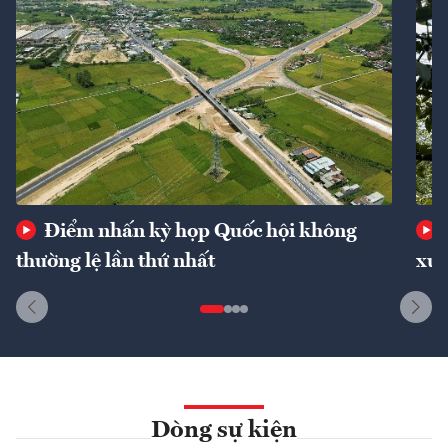
Điểm nhấn kỳ họp Quốc hội không
thường lệ lần thứ nhất
xuấ
Dòng sự kiện