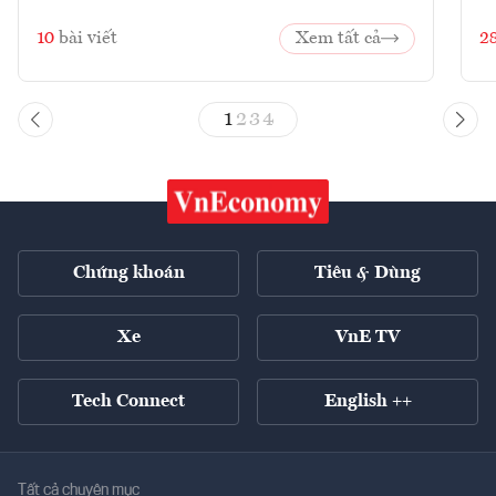
10
bài viết
Xem tất cả
2
1
2
3
4
Chứng khoán
Tiêu & Dùng
Xe
VnE TV
Tech Connect
English ++
Tất cả chuyên mục