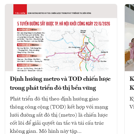
Định hướng metro và TOD chiến lược
K
trong phát triển đô thị bền vững
K
Phát triển đô thị theo định hướng giao
K
thông công cộng (TOD) kết hợp với mạng
V
lưới đường sắt đô thị (metro) là chiến lược
cốt lõi để giải quyết ùn tắc và tái cấu trúc
không gian. Mô hình này tập...