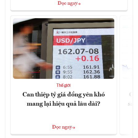
Đọc ngay
Thế giới
Can thiệp tỷ giá đồng yên khó
Gi
mang lại hiệu quả lâu dài?
sau
Đọc ngay