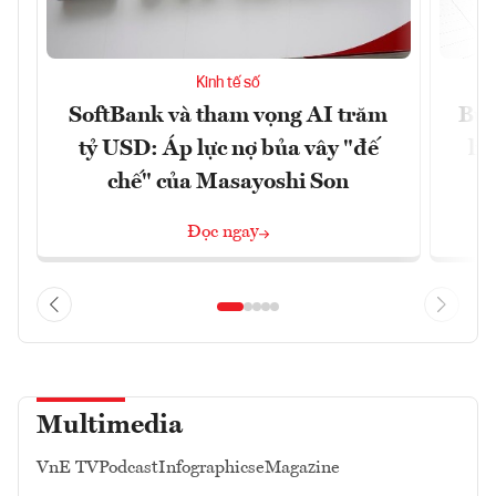
Kinh tế số
SoftBank và tham vọng AI trăm
Bùn
tỷ USD: Áp lực nợ bủa vây "đế
li
chế" của Masayoshi Son
Đọc ngay
Multimedia
VnE TV
Podcast
Infographics
eMagazine