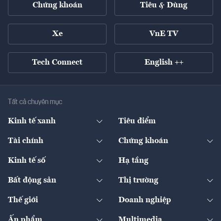
Chứng khoán
Tiêu & Dùng
Xe
VnE TV
Tech Connect
English ++
Tất cả chuyên mục
Kinh tế xanh
Tiêu điểm
Chuyển động xanh
Tài chính
Chứng khoán
Pháp lý
Ngân hàng
Doanh nghiệp niêm yết
Kinh tế số
Hạ tầng
Thương hiệu xanh
Thị trường vốn
Thị trường
Sản phẩm - Thị trường
Bất động sản
Thị trường
Diễn đàn
Thuế
Đầu tư
Tài sản số
Chính sách
Xuất nhập khẩu
Thế giới
Doanh nghiệp
Bảo hiểm
Quốc tế
Dịch vụ số
Thị trường
Khung pháp lý
Kinh tế
Chuyển động
Ấn phẩm
Multimedia