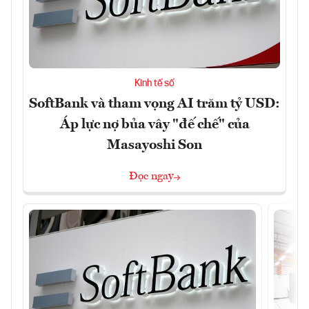
Kinh tế số
SoftBank và tham vọng AI trăm tỷ USD:
Áp lực nợ bủa vây "đế chế" của
Masayoshi Son
Đọc ngay