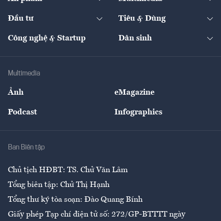
Khung pháp lý
Start-up
Dự án
Công nghiệp
Chuyển động 24h
Đối thoại
The Guide
Video
Đầu tư
Tiêu & Dùng
Quản trị số
Cafe BĐS
Thị trường
Kinh doanh
Kết nối
Tạp chí kinh tế Việt Nam
eMagazine
Nhà đầu tư
Du lịch
Công nghệ & Startup
Dân sinh
Tư vấn
Nông sản
Doanh nhân
Tư vấn Tiêu & Dùng
Infographics
Hạ tầng
Sức khỏe
Khung pháp lý
Doanh nghiệp
Địa phương
Thị trường
Bảo hiểm
Multimedia
Sự kiện
Nhân lực
Ảnh
eMagazine
Đẹp +
An sinh
Podcast
Infographics
Giải trí
Y tế
Nhà
Ban Biên tập
Ẩm thực
Chủ tịch HĐBT: TS. Chử Văn Lâm
Tổng biên tập: Chử Thị Hạnh
Tổng thư ký tòa soạn: Đào Quang Bính
Giấy phép Tạp chí điện tử số: 272/GP-BTTTT ngày