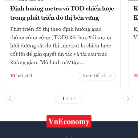
Định hướng metro và TOD chiến lược
K
trong phát triển đô thị bền vững
K
Phát triển đô thị theo định hướng giao
K
thông công cộng (TOD) kết hợp với mạng
V
lưới đường sắt đô thị (metro) là chiến lược
cốt lõi để giải quyết ùn tắc và tái cấu trúc
không gian. Mô hình này tập...
10
bài viết
Xem tất cả
2
1
2
3
4