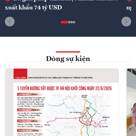
xuất khẩu 74 tỷ USD
ngu
Dòng sự kiện