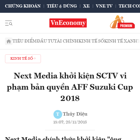
CHỨNG KHOÁN
TIÊU & DÙNG
XE
VNE TV
TECH CO
TIÊU ĐIỂM
ĐẦU TƯ
TÀI CHÍNH
KINH TẾ SỐ
KINH TẾ XANH
KINH TẾ SỐ
Next Media khởi kiện SCTV vi
phạm bản quyền AFF Suzuki Cup
2018
Thủy Diệu
T
15:07, 28/11/2018
Next Media chính thức khởi kiện "ông