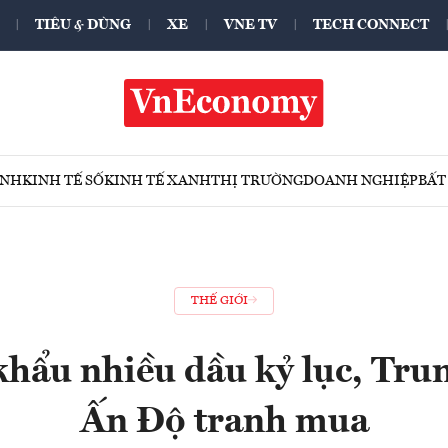
TIÊU & DÙNG
XE
VNE TV
TECH CONNECT
ÍNH
KINH TẾ SỐ
KINH TẾ XANH
THỊ TRƯỜNG
DOANH NGHIỆP
BẤT
THẾ GIỚI
khẩu nhiều dầu kỷ lục, Tru
Ấn Độ tranh mua