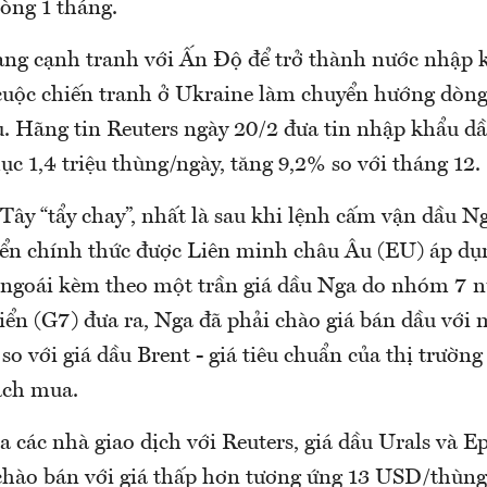
vòng 1 tháng.
ng cạnh tranh với Ấn Độ để trở thành nước nhập 
 cuộc chiến tranh ở Ukraine làm chuyển hướng dòn
u. Hãng tin Reuters ngày 20/2 đưa tin nhập khẩu d
ục 1,4 triệu thùng/ngày, tăng 9,2% so với tháng 12.
Tây “tẩy chay”, nhất là sau khi lệnh cấm vận dầu N
ển chính thức được Liên minh châu Âu (EU) áp dụ
ngoái kèm theo một trần giá dầu Nga do nhóm 7 
iển (G7) đưa ra, Nga đã phải chào giá bán dầu với 
 so với giá dầu Brent - giá tiêu chuẩn của thị trường
ách mua.
ủa các nhà giao dịch với Reuters, giá dầu Urals và 
chào bán với giá thấp hơn tương ứng 13 USD/thùng