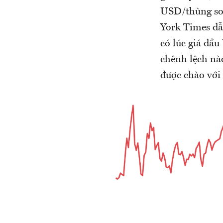
USD/thùng so 
York Times dẫn
có lúc giá dầu
chênh lệch nào
được chào với