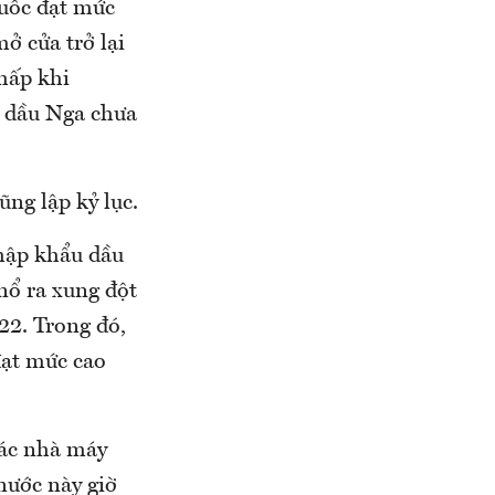
Quốc đạt mức
ở cửa trở lại
hấp khi
u dầu Nga chưa
ng lập kỷ lục.
nhập khẩu dầu
nổ ra xung đột
22. Trong đó,
đạt mức cao
các nhà máy
nước này giờ