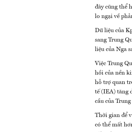
đây cũng thể 
lo ngại về ph
Dữ liệu của Kp
sang Trung Qu
liệu của Nga 
Việc Trung Qu
hồi của nền ki
hỗ trợ quan t
tế (IEA) tăng 
cầu của Trung
Thời gian để 
có thể mất hơ