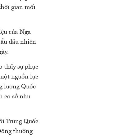
thời gian mối
liệu của Nga
hẩu dầu nhiên
gày.
 thấy sự phục
 một nguồn lực
ng lượng Quốc
n cơ sở nhu
tới Trung Quốc
 Đông thường