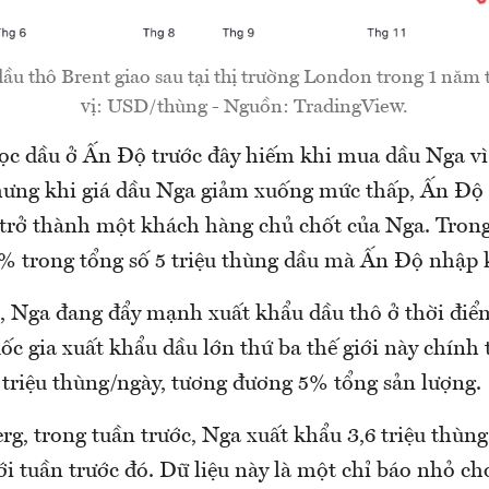
dầu thô Brent giao sau tại thị trường London trong 1 năm t
vị: USD/thùng - Nguồn: TradingView.
ọc dầu ở Ấn Độ trước đây hiếm khi mua dầu Nga vì
hưng khi giá dầu Nga giảm xuống mức thấp, Ấn Độ
 trở thành một khách hàng chủ chốt của Nga. Trong
 trong tổng số 5 triệu thùng dầu mà Ấn Độ nhập 
 Nga đang đẩy mạnh xuất khẩu dầu thô ở thời điểm
ốc gia xuất khẩu dầu lớn thứ ba thế giới này chính
 triệu thùng/ngày, tương đương 5% tổng sản lượng.
g, trong tuần trước, Nga xuất khẩu 3,6 triệu thùng
i tuần trước đó. Dữ liệu này là một chỉ báo nhỏ ch