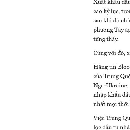
Xuất khẩu dầu
cao kỷ lục, tr
sau khi dỡ ch
phương Tây áp
từng thấy.
Cùng với đó, 
Hãng tin Bloo
của Trung Quố
Nga-Ukraine, đ
nhập khẩu dầu
nhất mọi thời 
Việc Trung Qu
lọc dầu tư nh