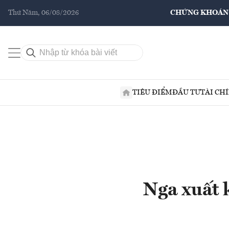
Thứ Năm, 06/08/2026
CHỨNG KHOÁN
TIÊU ĐIỂM
ĐẦU TƯ
TÀI CH
Nga xuất 