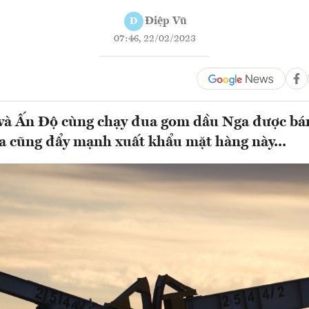
Điệp Vũ
Đ
07:46, 22/02/2023
à Ấn Độ cùng chạy đua gom dầu Nga được bán 
a cũng đẩy mạnh xuất khẩu mặt hàng này...