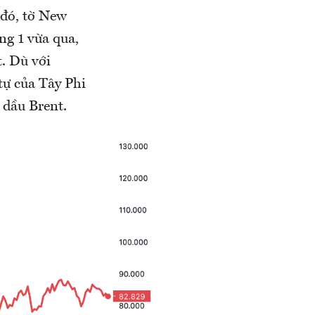
 đó, tờ New
ng 1 vừa qua,
t. Dù với
tự của Tây Phi
 dầu Brent.