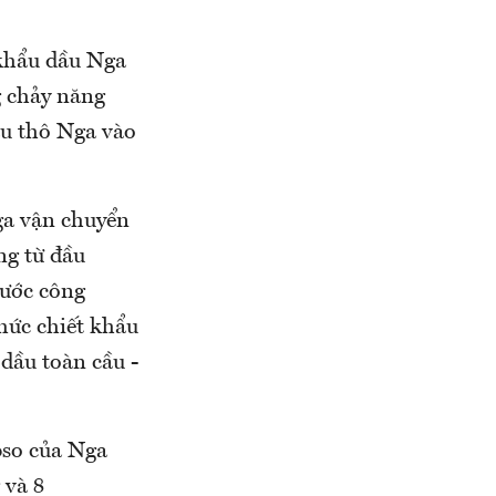
khẩu dầu Nga
g chảy năng
ầu thô Nga vào
ga vận chuyển
ng từ đầu
nước công
mức chiết khẩu
 dầu toàn cầu -
Epso của Nga
 và 8