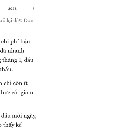
rở lại đây. Đơn
 chi phí hậu
 đã nhanh
 tháng 1, dầu
khẩu.
 chỉ còn ít
 thưc cắt giảm
 dầu mỗi ngày,
o thấy kế