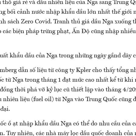
 thô giá rẻ và dầu nhiên liệu của Nga sang Trung 
ong bối cảnh nước nhập khẩu dầu lớn nhất thế giới m
ính sách Zero Covid. Tranh thủ giá dầu Nga xuống t
 các biện pháp trừng phạt, Ấn Độ cũng nhập nhiề
xuất khẩu dầu của Nga trong những ngày gầnd dây cũ
mberg dẫn số liệu từ công ty Kpler cho thấy tổng 
c từ Nga trong tháng 1 đạt mức cao nhất kể từ khi 
ồng thời phá vỡ kỷ lục cũ thiết lập vào tháng 4/20
 nhiên liệu (fuel oil) từ Nga vào Trung Quốc cũng 
đại.
ốc ồ ạt nhập khẩu dầu Nga có thể do nhu cầu của 
ân. Tuy nhiên, các nhà máy lọc dầu quốc doanh của 