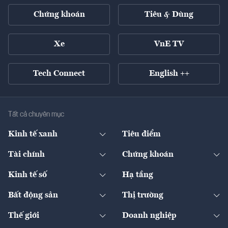
Chứng khoán
Tiêu & Dùng
Xe
VnE TV
Tech Connect
English ++
Tất cả chuyên mục
Kinh tế xanh
Tiêu điểm
Chuyển động xanh
Tài chính
Chứng khoán
Pháp lý
Ngân hàng
Doanh nghiệp niêm yết
Kinh tế số
Hạ tầng
Thương hiệu xanh
Thị trường vốn
Thị trường
Sản phẩm - Thị trường
Bất động sản
Thị trường
Diễn đàn
Thuế
Đầu tư
Tài sản số
Chính sách
Xuất nhập khẩu
Thế giới
Doanh nghiệp
Bảo hiểm
Quốc tế
Dịch vụ số
Thị trường
Khung pháp lý