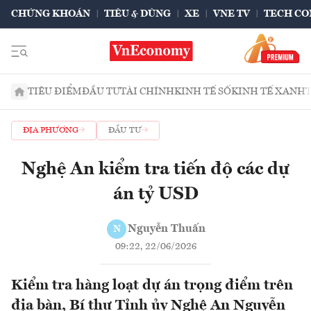
CHỨNG KHOÁN
TIÊU & DÙNG
XE
VNE TV
TECH CO
TIÊU ĐIỂM
ĐẦU TƯ
TÀI CHÍNH
KINH TẾ SỐ
KINH TẾ XANH
ĐỊA PHƯƠNG
ĐẦU TƯ
Nghệ An kiểm tra tiến độ các dự
án tỷ USD
Nguyễn Thuấn
N
09:22, 22/06/2026
Kiểm tra hàng loạt dự án trọng điểm trên
địa bàn, Bí thư Tỉnh ủy Nghệ An Nguyễn