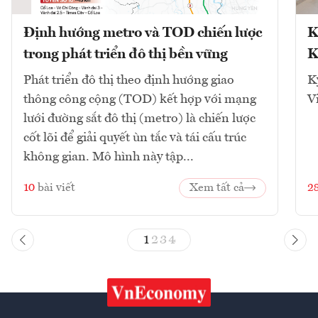
Định hướng metro và TOD chiến lược
K
trong phát triển đô thị bền vững
K
Phát triển đô thị theo định hướng giao
K
thông công cộng (TOD) kết hợp với mạng
V
lưới đường sắt đô thị (metro) là chiến lược
cốt lõi để giải quyết ùn tắc và tái cấu trúc
không gian. Mô hình này tập...
10
bài viết
Xem tất cả
2
1
2
3
4