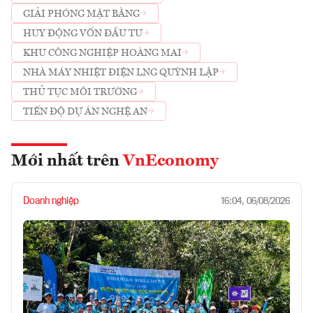
GIẢI PHÓNG MẶT BẰNG
HUY ĐỘNG VỐN ĐẦU TƯ
KHU CÔNG NGHIỆP HOÀNG MAI
NHÀ MÁY NHIỆT ĐIỆN LNG QUỲNH LẬP
THỦ TỤC MÔI TRƯỜNG
TIẾN ĐỘ DỰ ÁN NGHỆ AN
Mới nhất trên
VnEconomy
Doanh nghiệp
16:04, 06/08/2026