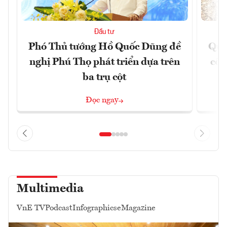
Đầu tư
Phó Thủ tướng Hồ Quốc Dũng đề
Quả
nghị Phú Thọ phát triển dựa trên
côn
ba trụ cột
Đọc ngay
Multimedia
VnE TV
Podcast
Infographics
eMagazine