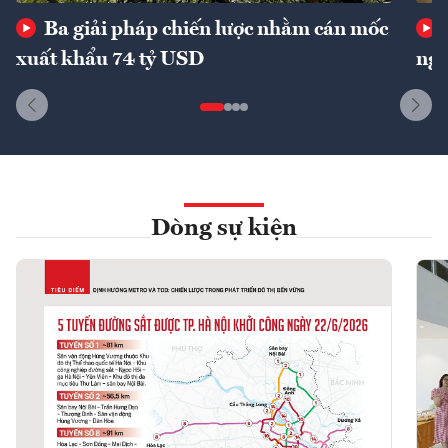
Ba giải pháp chiến lược nhằm cán mốc
xuất khẩu 74 tỷ USD
ngu
Dòng sự kiện