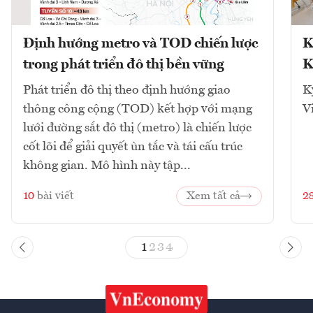
Định hướng metro và TOD chiến lược
K
trong phát triển đô thị bền vững
K
Phát triển đô thị theo định hướng giao
K
thông công cộng (TOD) kết hợp với mạng
V
lưới đường sắt đô thị (metro) là chiến lược
cốt lõi để giải quyết ùn tắc và tái cấu trúc
không gian. Mô hình này tập...
10
bài viết
Xem tất cả
2
1
2
3
4