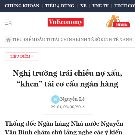
CHỨNG KHOÁN
TIÊU & DÙNG
XE
VNE TV
TECH CO
TIÊU ĐIỂM
ĐẦU TƯ
TÀI CHÍNH
KINH TẾ SỐ
KINH TẾ XANH
TIÊU ĐIỂM
Nghị trường trái chiều nợ xấu,
“khen” tái cơ cấu ngân hàng
Nguyễn Lê
N
22:01, 08/06/2015
Thống đốc Ngân hàng Nhà nước Nguyễn
Văn Bình chăm chú lắng nghe các ý kiến