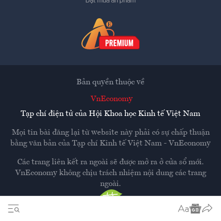
Đặt mua ấn phẩm
Bản quyền thuộc về
VnEconomy
Tạp chí điện tử của Hội Khoa học Kinh tế Việt Nam
Mọi tin bài đăng lại từ website này phải có sự chấp thuận
bằng văn bản của
Tạp chí Kinh tế Việt Nam - VnEconomy
Các trang liên kết ra ngoài sẽ được mở ra ở cửa sổ mới.
VnEconomy không chịu trách nhiệm nội dung các trang
ngoài.