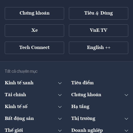
Chứng khoán
Tiêu & Dùng
Xe
VnE TV
Tech Connect
English ++
Tất cả chuyên mục
Kinh tế xanh
Tiêu điểm
Chuyển động xanh
Tài chính
Chứng khoán
Pháp lý
Ngân hàng
Doanh nghiệp niêm yết
Kinh tế số
Hạ tầng
Thương hiệu xanh
Thị trường vốn
Thị trường
Sản phẩm - Thị trường
Bất động sản
Thị trường
Diễn đàn
Thuế
Đầu tư
Tài sản số
Chính sách
Xuất nhập khẩu
Thế giới
Doanh nghiệp