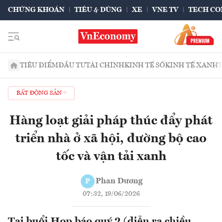
CHỨNG KHOÁN
TIÊU & DÙNG
XE
VNE TV
TECH CO
TIÊU ĐIỂM
ĐẦU TƯ
TÀI CHÍNH
KINH TẾ SỐ
KINH TẾ XANH
BẤT ĐỘNG SẢN
Hàng loạt giải pháp thúc đẩy phát
triển nhà ở xã hội, đường bộ cao
tốc và vận tải xanh
Phan Dương
P
07:32, 19/06/2026
Tại buổi Họp báo quý 2 (diễn ra chiều