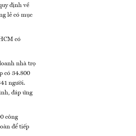
quy định về
êng lẻ có mục
P.HCM có
 doanh nhà trọ
p có 34.800
341 người.
ình, đáp ứng
00 công
oàn để tiếp