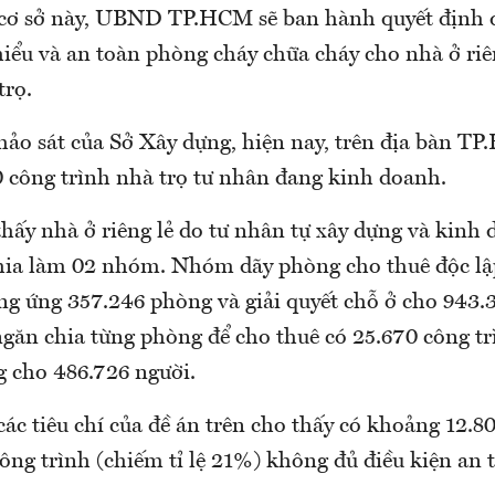
 cơ sở này, UBND TP.HCM sẽ ban hành quyết định 
thiểu và an toàn phòng cháy chữa cháy cho nhà ở ri
trọ.
khảo sát của Sở Xây dựng, hiện nay, trên địa bàn T
 công trình nhà trọ tư nhân đang kinh doanh.
hấy nhà ở riêng lẻ do tư nhân tự xây dựng và kinh
ia làm 02 nhóm. Nhóm dãy phòng cho thuê độc lậ
ng ứng 357.246 phòng và giải quyết chỗ ở cho 943.
ăn chia từng phòng để cho thuê có 25.670 công tr
 cho 486.726 người.
các tiêu chí của đề án trên cho thấy có khoảng 12.8
ông trình (chiếm tỉ lệ 21%) không đủ điều kiện an t