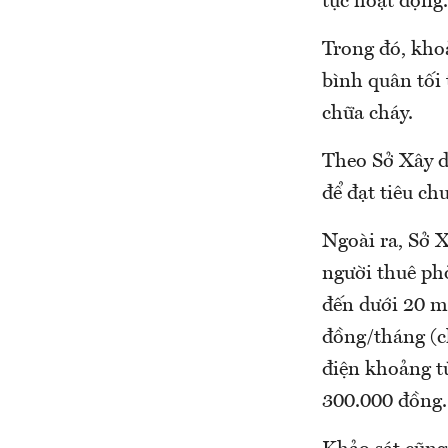
tục hoạt động.
Trong đó, khoả
bình quân tối 
chữa cháy.
Theo Sở Xây d
để đạt tiêu ch
Ngoài ra, Sở 
người thuê ph
đến dưới 20 m
đồng/tháng (ch
điện khoảng t
300.000 đồng.