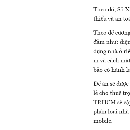
Theo đó, Sở X
thiểu và an t
Theo đề cương 
đảm như: diện
dựng nhà ở riê
m và cách mặ
bảo có hành la
Đề án sẽ được 
lẻ cho thuê tr
TP.HCM sẽ cập 
phân loại nhà 
mobile.