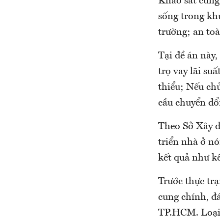
Khảo sát cũng 
sống trong kh
trường; an toà
Tại đề án này
trọ vay lãi su
thiểu; Nếu ch
cầu chuyển đổ
Theo Sở Xây d
triển nhà ở nó
kết quả như k
Trước thực trạ
cung chính, đ
TP.HCM. Loại 