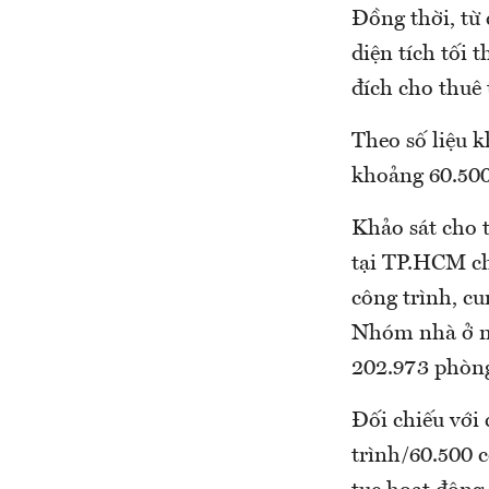
Đồng thời, từ
diện tích tối 
đích cho thuê 
Theo số liệu 
khoảng 60.500
Khảo sát cho t
tại TP.HCM ch
công trình, cu
Nhóm nhà ở ng
202.973 phòng
Đối chiếu với 
trình/60.500 c