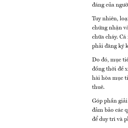
đáng của ngườ
Tuy nhiên, loạ
chứng nhận và
chữa cháy. Cá
phải đăng ký 
Do đó, mục tiê
đồng thời đề x
hài hòa mục ti
thuê.
Góp phần giải 
đảm bảo các q
để duy trì và 