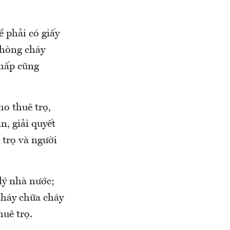
 phải có giấy
phòng cháy
thấp cũng
ho thuê trọ,
n, giải quyết
 trọ và người
lý nhà nước;
cháy chữa cháy
huê trọ.