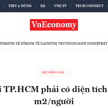
TIÊU & DÙNG
XE
VNE TV
TECH CONNECT
ÍNH
KINH TẾ SỐ
KINH TẾ XANH
THỊ TRƯỜNG
DOANH NGHIỆP
BẤT
BẤT ĐỘNG SẢN
i TP.HCM phải có diện tích 
m2/người