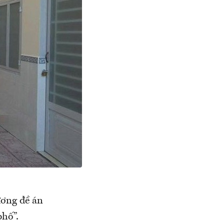
ơng đề án
phố”.