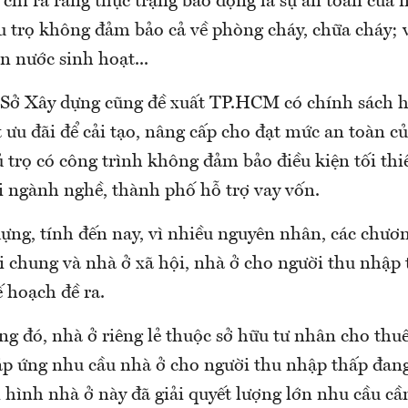
chỉ ra rằng thực trạng báo động là sự an toàn của 
u trọ không đảm bảo cả về phòng cháy, chữa cháy; 
n nước sinh hoạt...
, Sở Xây dựng cũng đề xuất TP.HCM có chính sách h
ất ưu đãi để cải tạo, nâng cấp cho đạt mức an toàn c
ủ trọ có công trình không đảm bảo điều kiện tối th
i ngành nghề, thành phố hỗ trợ vay vốn.
ựng, tính đến nay, vì nhiều nguyên nhân, các chươn
i chung và nhà ở xã hội, nhà ở cho người thu nhập
ế hoạch đề ra.
ng đó, nhà ở riêng lẻ thuộc sở hữu tư nhân cho thu
áp ứng nhu cầu nhà ở cho người thu nhập thấp đang
hình nhà ở này đã giải quyết lượng lớn nhu cầu cần