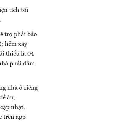
ện tích tối
.
ê trọ phải bảo
); hẻm xây
i thiểu là 04
nhà phải đảm
ng nhà ở riêng
đề án,
 cập nhật,
c trên app