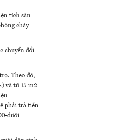
iện tích sàn
 phòng cháy
c chuyển đổi
trọ. Theo đó,
%) và từ 15 m2
iệu
 phải trả tiền
00-dưới