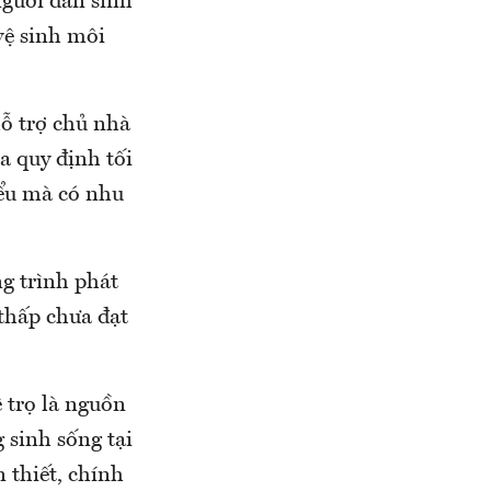
người dân sinh
vệ sinh môi
ỗ trợ chủ nhà
ủa quy định tối
iểu mà có nhu
g trình phát
 thấp chưa đạt
ê trọ là nguồn
 sinh sống tại
 thiết, chính