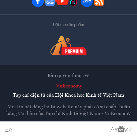
Đặt mua ấn phẩm
Bản quyền thuộc về
VnEconomy
Tạp chí điện tử của Hội Khoa học Kinh tế Việt Nam
Mọi tin bài đăng lại từ website này phải có sự chấp thuận
bằng văn bản của
Tạp chí Kinh tế Việt Nam - VnEconomy
Các trang liên kết ra ngoài sẽ được mở ra ở cửa sổ mới.
VnEconomy không chịu trách nhiệm nội dung các trang