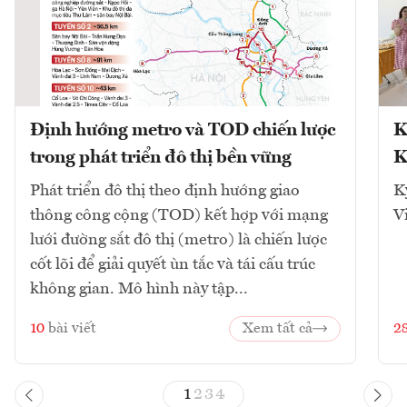
Định hướng metro và TOD chiến lược
K
trong phát triển đô thị bền vững
K
Phát triển đô thị theo định hướng giao
K
thông công cộng (TOD) kết hợp với mạng
V
lưới đường sắt đô thị (metro) là chiến lược
cốt lõi để giải quyết ùn tắc và tái cấu trúc
không gian. Mô hình này tập...
10
bài viết
Xem tất cả
2
1
2
3
4