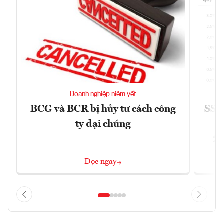
Doanh nghiệp niêm yết
BCG và BCR bị hủy tư cách công
SSI 
ty đại chúng
2/
Đọc ngay