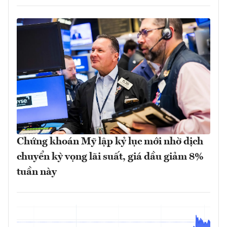
Chứng khoán Mỹ lập kỷ lục mới nhờ dịch
chuyển kỳ vọng lãi suất, giá dầu giảm 8%
tuần này