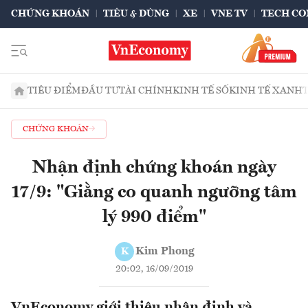
CHỨNG KHOÁN
TIÊU & DÙNG
XE
VNE TV
TECH CO
TIÊU ĐIỂM
ĐẦU TƯ
TÀI CHÍNH
KINH TẾ SỐ
KINH TẾ XANH
CHỨNG KHOÁN
Nhận định chứng khoán ngày
17/9: "Giằng co quanh ngưỡng tâm
lý 990 điểm"
Kim Phong
K
20:02, 16/09/2019
VnEconomy giới thiệu nhận định và