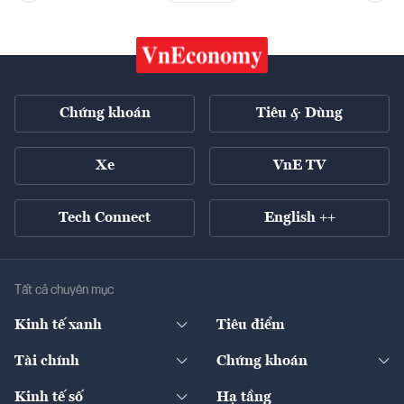
Chứng khoán
Tiêu & Dùng
Xe
VnE TV
Tech Connect
English ++
Tất cả chuyên mục
Kinh tế xanh
Tiêu điểm
Chuyển động xanh
Tài chính
Chứng khoán
Pháp lý
Ngân hàng
Doanh nghiệp niêm yết
Kinh tế số
Hạ tầng