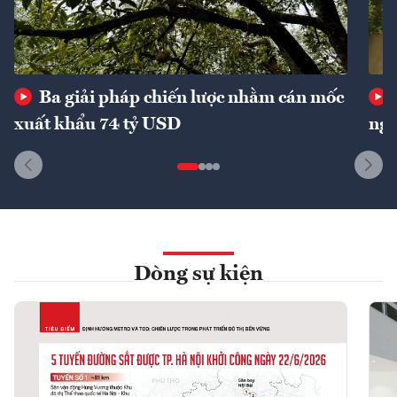
Ba giải pháp chiến lược nhằm cán mốc
xuất khẩu 74 tỷ USD
ngu
Dòng sự kiện