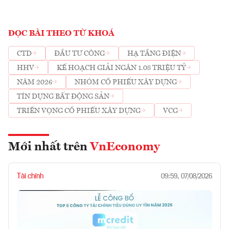
ĐỌC BÀI THEO TỪ KHOÁ
CTD
ĐẦU TƯ CÔNG
HẠ TẦNG ĐIỆN
HHV
KẾ HOẠCH GIẢI NGÂN 1.08 TRIỆU TỶ
NĂM 2026
NHÓM CỔ PHIẾU XÂY DỰNG
TÍN DỤNG BẤT ĐỘNG SẢN
TRIỂN VỌNG CỔ PHIẾU XÂY DỰNG
VCG
Mới nhất trên
VnEconomy
Tài chính
09:59, 07/08/2026