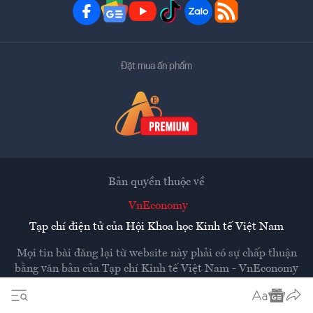
Đặt mua ấn phẩm
Bản quyền thuộc về
VnEconomy
Tạp chí điện tử của Hội Khoa học Kinh tế Việt Nam
Mọi tin bài đăng lại từ website này phải có sự chấp thuận
bằng văn bản của
Tạp chí Kinh tế Việt Nam - VnEconomy
Các trang liên kết ra ngoài sẽ được mở ra ở cửa sổ mới.
VnEconomy không chịu trách nhiệm nội dung các trang