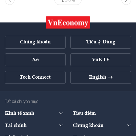
Chứng khoán
Tiêu & Dùng
Xe
VnE TV
Tech Connect
English ++
Tất cả chuyên mục
Kinh tế xanh
Tiêu điểm
Chuyển động xanh
Tài chính
Chứng khoán
Pháp lý
Ngân hàng
Doanh nghiệp niêm yết