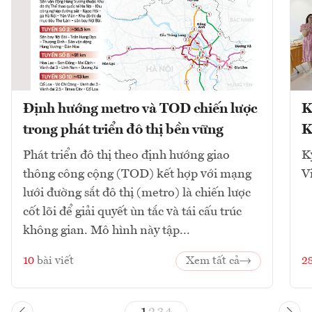
Định hướng metro và TOD chiến lược
K
trong phát triển đô thị bền vững
K
Phát triển đô thị theo định hướng giao
K
thông công cộng (TOD) kết hợp với mạng
V
lưới đường sắt đô thị (metro) là chiến lược
cốt lõi để giải quyết ùn tắc và tái cấu trúc
không gian. Mô hình này tập...
10
bài viết
Xem tất cả
2
1
2
3
4