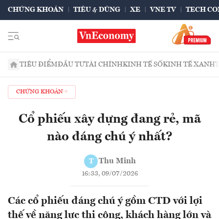
CHỨNG KHOÁN
TIÊU & DÙNG
XE
VNE TV
TECH CO
TIÊU ĐIỂM
ĐẦU TƯ
TÀI CHÍNH
KINH TẾ SỐ
KINH TẾ XANH
CHỨNG KHOÁN
Cổ phiếu xây dựng đang rẻ, mã
nào đáng chú ý nhất?
Thu Minh
T
16:33, 09/07/2026
Các cổ phiếu đáng chú ý gồm CTD với lợi
thế về năng lực thi công, khách hàng lớn và