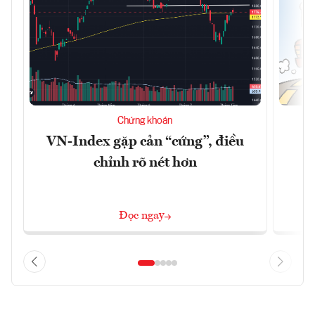
Chứng khoán
VN-Index gặp cản “cứng”, điều
B
chỉnh rõ nét hơn
Đọc ngay