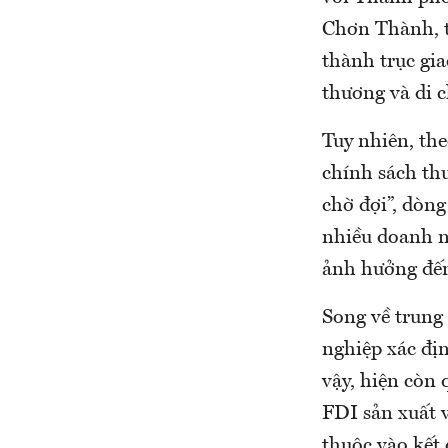
Chơn Thành, t
thành trục gi
thương và di 
Tuy nhiên, th
chính sách th
chờ đợi”, dòng
nhiều doanh n
ảnh hưởng đến
Song về trung
nghiệp xác đị
vậy, hiện còn
FDI sản xuất 
thuộc vào kết