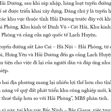
ải Dương, sau khi sáp nhập, hàng loạt tuyến đường
 sẽ được triển khai xây dựng. Đáng chú ý là tuyến 
các khu vực thuộc tỉnh Hải Dương trước đây với kh
 Phòng, Khu kinh tế Đình Vũ - Cát Hải, Khu kinh 
Phòng và cảng cửa ngõ quốc tế Lạch Huyện.
 tuyến đường sắt Lào Cai – Hà Nội – Hải Phòng, từ
i, Hưng Yên và Hải Dương đến ga cảng Lạch Huyệ
 tiện cho việc đi lại của người dân và đáp ứng nhu 
iệp.
p hai địa phương mang lại nhiều lợi thế hơn cho t
m năng về quỹ đất phát triển khu công nghiệp mới,
á thuê thấp hơn so với Hải Phòng”, MBS phân tích.
 vị này, tại khu vực Bắc Ninh – Bắc Giang, việc tr