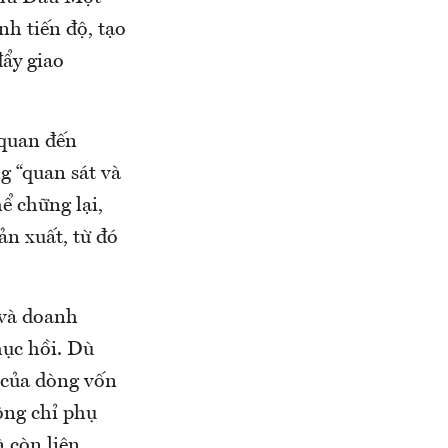
h tiến độ, tạo
đẩy giao
 quan đến
g “quan sát và
ể chững lại,
n xuất, từ đó
 và doanh
hục hồi. Dù
 của dòng vốn
ông chỉ phụ
 còn liên