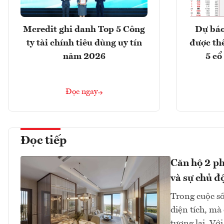
Mcredit ghi danh Top 5 Công
Dự báo
ty tài chính tiêu dùng uy tín
được th
năm 2026
5 cổ
Đọc ngay
Đọc tiếp
Căn hộ 2 ph
và sự chủ đ
Trong cuộc số
diện tích, mà
tương lai. Vớ