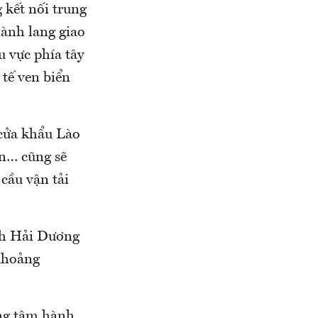
 kết nối trung
hành lang giao
u vực phía tây
tế ven biển
 cửa khẩu Lào
n… cũng sẽ
cầu vận tải
ỉnh Hải Dương
 khoảng
ung tâm hành