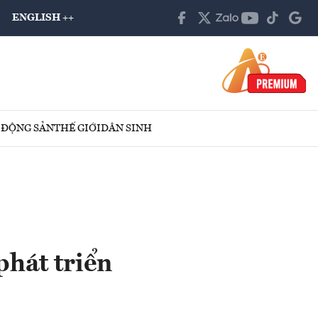
ENGLISH ++
 ĐỘNG SẢN
THẾ GIỚI
DÂN SINH
phát triển