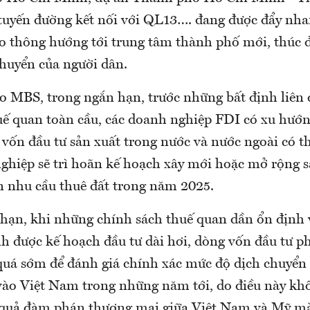
uyến đường kết nối với QL13…. đang được đẩy nhan
ao thông hướng tới trung tâm thành phố mới, thúc 
chuyển của người dân.
eo MBS, trong ngắn hạn, trước những bất định liên
uế quan toàn cầu, các doanh nghiệp FDI có xu hướn
 vốn đầu tư sản xuất trong nước và nước ngoài có th
ghiệp sẽ trì hoãn kế hoạch xây mới hoặc mở rộng sả
 nhu cầu thuê đất trong năm 2025.
 hạn, khi những chính sách thuế quan dần ổn định
nh được kế hoạch đầu tư dài hơi, dòng vốn đầu tư p
 quá sớm để đánh giá chính xác mức độ dịch chuyển
vào Việt Nam trong những năm tới, do điều này kh
 quả đàm phán thương mại giữa Việt Nam và Mỹ mà