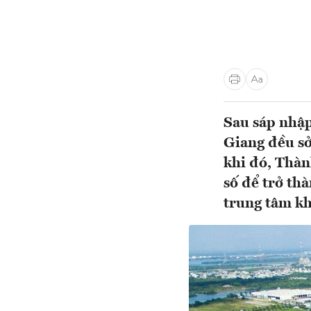
Sau sáp nhập
Giang đều sở
khi đó, Thàn
số để trở th
trung tâm k