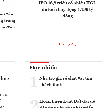
IPO 18,8 triệu cổ phiếu HGI,
dự kiến huy động 1.139 tỷ
 nợ xấu
đồng
g trong
 nợ xấu
Đọc ngay
Đọc nhiều
1
Nhà trọ giá rẻ chật vật tìm
phúc
khách thuê
ằm ở
2
ủa
Hoàn thiện Luật Đất đai để
 đã