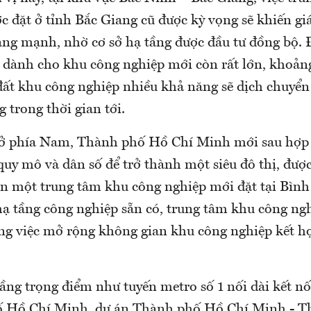
 đặt ở tỉnh Bắc Giang cũ được kỳ vọng sẽ khiến gi
ăng mạnh, nhờ cơ sở hạ tầng được đầu tư đồng bộ. Đ
ất dành cho khu công nghiệp mới còn rất lớn, khoản
đất khu công nghiệp nhiều khả năng sẽ dịch chuyển
 trong thời gian tới.
 ở phía Nam, Thành phố Hồ Chí Minh mới sau hợp 
quy mô và dân số để trở thành một siêu đô thị, được
n một trung tâm khu công nghiệp mới đặt tại Bình
hạ tầng công nghiệp sẵn có, trung tâm khu công ng
ong việc mở rộng không gian khu công nghiệp kết hợ
tầng trọng điểm như tuyến metro số 1 nối dài kết 
ố Hồ Chí Minh, dự án Thành phố Hồ Chí Minh - T