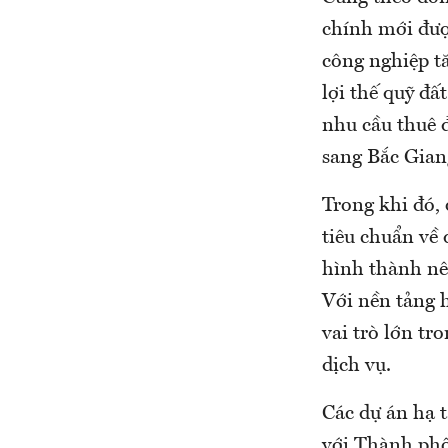
chính mới được
công nghiệp t
lợi thế quỹ đ
nhu cầu thuê 
sang Bắc Giang
Trong khi đó,
tiêu chuẩn về 
hình thành nê
Với nền tảng 
vai trò lớn tr
dịch vụ.
Các dự án hạ 
với Thành ph