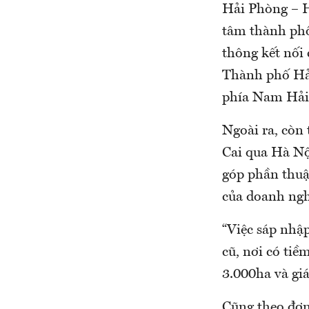
Hải Phòng – H
tâm thành phố
thông kết nối 
Thành phố Hải
phía Nam Hải 
Ngoài ra, còn
Cai qua Hà Nộ
góp phần thuận
của doanh ngh
“Việc sáp nhậ
cũ, nơi có tiề
3.000ha và gi
Cũng theo đơn