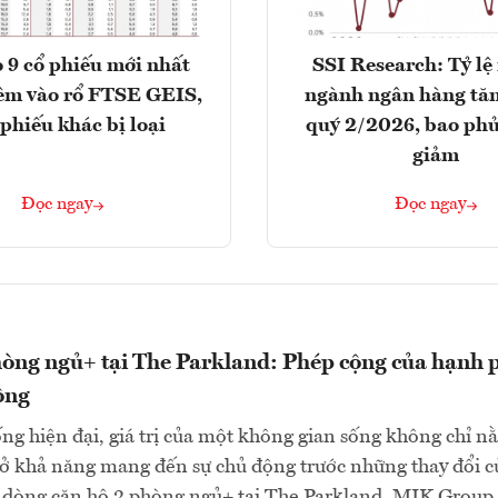
 9 cổ phiếu mới nhất
SSI Research: Tỷ lệ
êm vào rổ FTSE GEIS,
ngành ngân hàng tăn
 phiếu khác bị loại
quý 2/2026, bao phủ
giảm
Đọc ngay
Đọc ngay
òng ngủ+ tại The Parkland: Phép cộng của hạnh 
ộng
ng hiện đại, giá trị của một không gian sống không chỉ n
 ở khả năng mang đến sự chủ động trước những thay đổi c
i dòng căn hộ 2 phòng ngủ+ tại The Parkland, MIK Group