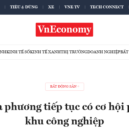
TIÊU & DÙNG
XE
VNE TV
TECH CONNECT
ÍNH
KINH TẾ SỐ
KINH TẾ XANH
THỊ TRƯỜNG
DOANH NGHIỆP
BẤT
BẤT ĐỘNG SẢN
 phương tiếp tục có cơ hội 
khu công nghiệp