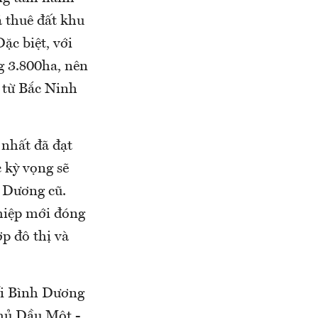
á thuê đất khu
ặc biệt, với
g 3.800ha, nên
 từ Bắc Ninh
nhất đã đạt
 kỳ vọng sẽ
 Dương cũ.
hiệp mới đóng
p đô thị và
nối Bình Dương
hủ Dầu Một -