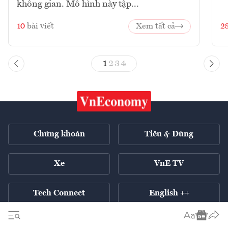
không gian. Mô hình này tập...
10
bài viết
Xem tất cả
2
1
2
3
4
Chứng khoán
Tiêu & Dùng
Xe
VnE TV
Tech Connect
English ++