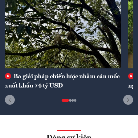
Ba giải pháp chiến lược nhằm cán mốc
xuất khẩu 74 tỷ USD
ngu
Dòng sự kiện