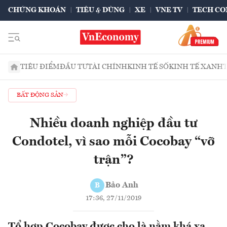
CHỨNG KHOÁN
TIÊU & DÙNG
XE
VNE TV
TECH CO
TIÊU ĐIỂM
ĐẦU TƯ
TÀI CHÍNH
KINH TẾ SỐ
KINH TẾ XANH
BẤT ĐỘNG SẢN
Nhiều doanh nghiệp đầu tư
Condotel, vì sao mỗi Cocobay “vỡ
trận”?
Bảo Anh
B
17:36, 27/11/2019
Tổ hợp Cocobay được cho là nằm khá xa