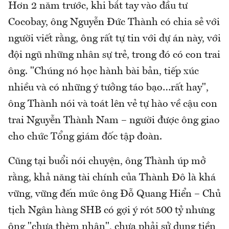
Hơn 2 năm trước, khi bắt tay vào đầu tư
Cocobay, ông Nguyễn Đức Thành có chia sẻ với
người viết rằng, ông rất tự tin với dự án này, với
đội ngũ những nhân sự trẻ, trong đó có con trai
ông. "Chúng nó học hành bài bản, tiếp xúc
nhiều và có những ý tưởng táo bạo…rất hay",
ông Thành nói và toát lên vẻ tự hào về cậu con
trai Nguyễn Thành Nam – người được ông giao
cho chức Tổng giám đốc tập đoàn.
Cũng tại buổi nói chuyện, ông Thành úp mở
rằng, khả năng tài chính của Thành Đô là khá
vững, vững đến mức ông Đỗ Quang Hiển – Chủ
tịch Ngân hàng SHB có gợi ý rót 500 tỷ nhưng
ông "chưa thèm nhận", chưa phải sử dụng tiền