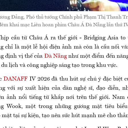
ương Đảng, Phó thủ tướng Chính phủ Phạm Thị Thanh Trà
đêm khai mạc Liên hoan phim Châu Á Đà Nẵng lần thứ IV
hịp cầu từ Châu Á ra thế giới - Bridging Asia to 
g chỉ là một lễ hội điện ảnh mà còn là cầu nối vă
ng định vị thế của
Đà Nẵng
như một điểm đến năng
 du lịch và công nghiệp sáng tạo trong khu vực.
ạc
DANAFF
IV 2026 đã thu hút sự chú ý đặc biệt 
ng với sự xuất hiện của dàn nghệ sĩ, đạo diễn, n
ện ảnh nổi tiếng từ khắp nơi trên thế giới. Nam
g Wook, một trong những gương mặt tiêu biểu
p mặt tại sự kiện, tạo nên sức hút mạnh mẽ cho th