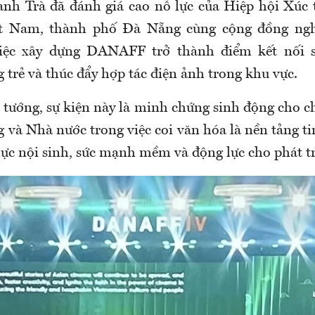
h Trà đã đánh giá cao nỗ lực của Hiệp hội Xúc t
t Nam, thành phố Đà Nẵng cùng cộng đồng ngh
iệc xây dựng
DANAFF
trở thành điểm kết nối s
 trẻ và thúc đẩy hợp tác điện ảnh trong khu vực.
tướng, sự kiện này là minh chứng sinh động cho c
 và Nhà nước trong việc coi văn hóa là nền tảng ti
lực nội sinh, sức mạnh mềm và động lực cho phát t