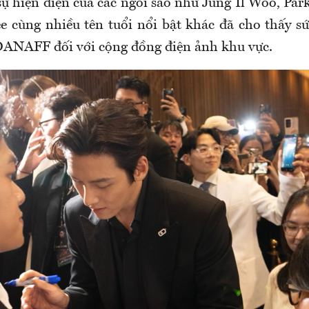
sự hiện diện của các ngôi sao như Jung Il Woo, Pa
cùng nhiều tên tuổi nổi bật khác đã cho thấy sứ
DANAFF
đối với cộng đồng điện ảnh khu vực.