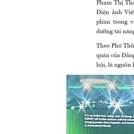
Phạm Thị Than
Điện ảnh Việ
phim trong v
dưỡng tài năng
Theo Phó Thủ 
quán của Đảng
hội, là nguồn 