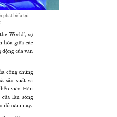
 phát biểu tại
.
the World”, sự
n hóa giữa các
 động của văn
của công chúng
hà sản xuất và
 diễn viên Hàn
 của làn sóng
ảm đỏ năm nay.