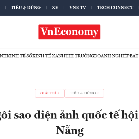
TIÊU & DÙNG
XE
VNE TV
TECH CONNECT
ÍNH
KINH TẾ SỐ
KINH TẾ XANH
THỊ TRƯỜNG
DOANH NGHIỆP
BẤT
GIẢI TRÍ
TIÊU & DÙNG
ôi sao điện ảnh quốc tế hội 
Nẵng