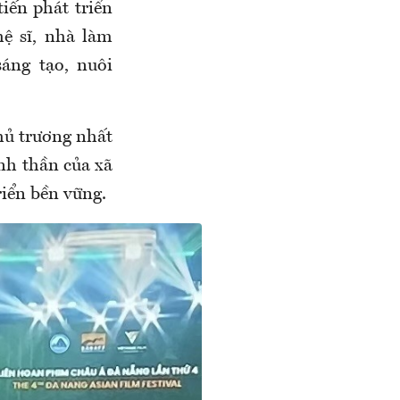
iến phát triển
ệ sĩ, nhà làm
áng tạo, nuôi
hủ trương nhất
nh thần của xã
riển bền vững.