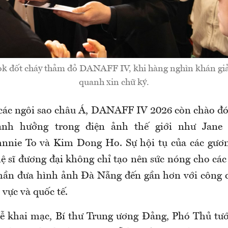
k đốt cháy thảm đỏ DANAFF IV, khi hàng nghìn khán gi
quanh xin chữ ký.
các ngôi sao châu Á,
DANAFF
IV 2026 còn chào đ
nh hưởng trong điện ảnh thế giới như Jane 
hnnie To và Kim
Dong
Ho
. Sự hội tụ của các gươ
ệ sĩ
đương
đại không chỉ tạo nên sức nóng cho cá
hần đưa hình ảnh Đà Nẵng đến gần hơn với công c
vực và quốc tế.
 lễ khai mạc, Bí thư Trung ương Đảng, Phó Thủ t