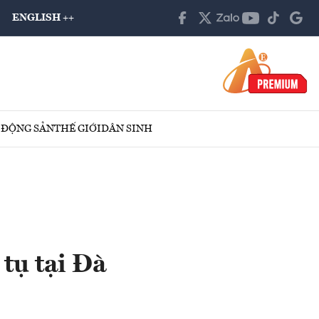
ENGLISH ++
 ĐỘNG SẢN
THẾ GIỚI
DÂN SINH
tụ tại Đà