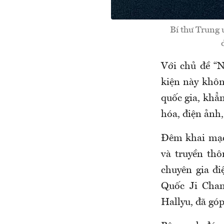
Bí thư Trung 
Với chủ đề “N
kiện này khôn
quốc gia, khẳ
hóa, điện ảnh,
Đêm khai m
và truyền thô
chuyên gia đi
Quốc Ji Chan
Hallyu, đã gó