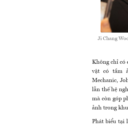
Ji Chang Woo
Không chỉ có 
vật có tầm ả
Mechanic, Jo
lẫn
thế hệ ngh
mà còn góp p
ảnh trong khu 
Phát biểu tại