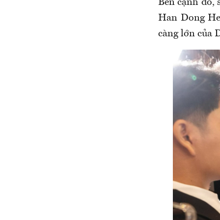
Bên cạnh đó, 
Han Dong Hee 
càng lớn của