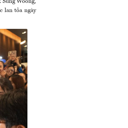
rk Sung Woong,
c lan tỏa ngày