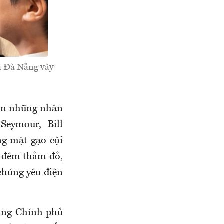
ả Đà Nẵng vây
ón những nhân
Seymour, Bill
ng mặt gạo cội
c đêm thảm đỏ,
húng yêu điện
ướng Chính phủ