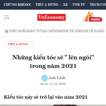
CHỨNG KHOÁN
TIÊU & DÙNG
XE
VNE TV
TECH CO
TIÊU ĐIỂM
ĐẦU TƯ
TÀI CHÍNH
KINH TẾ SỐ
KINH TẾ XANH
TIÊU & DÙNG
Những kiểu tóc sẽ " lên ngôi"
trong năm 2021
Ánh Linh
10:58, 21/11/2020
Kiểu tóc này sẽ trở lại vào năm 2021