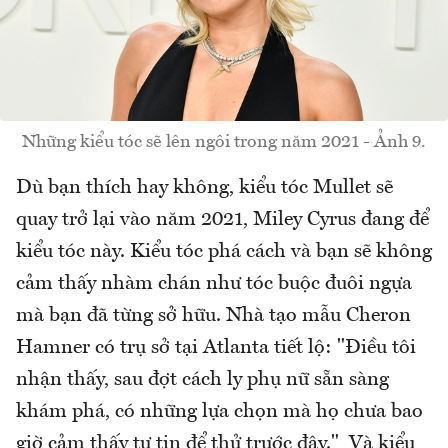
Những kiểu tóc sẽ lên ngôi trong năm 2021 - Ảnh 9.
Dù bạn thích hay không, kiểu tóc Mullet sẽ
quay trở lại vào năm 2021, Miley Cyrus đang để
kiểu tóc này. Kiểu tóc phá cách và bạn sẽ không
cảm thấy nhàm chán như tóc buộc đuôi ngựa
mà bạn đã từng sở hữu. Nhà tạo mẫu Cheron
Hamner có trụ sở tại Atlanta tiết lộ: "Điều tôi
nhận thấy, sau đợt cách ly phụ nữ sẵn sàng
khám phá, có những lựa chọn mà họ chưa bao
giờ cảm thấy tự tin để thử trước đây." Và kiểu