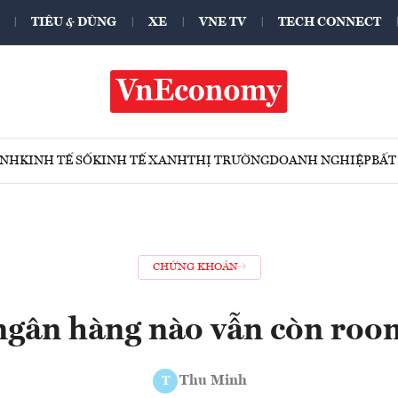
TIÊU & DÙNG
XE
VNE TV
TECH CONNECT
ÍNH
KINH TẾ SỐ
KINH TẾ XANH
THỊ TRƯỜNG
DOANH NGHIỆP
BẤT
CHỨNG KHOÁN
gân hàng nào vẫn còn roo
Thu Minh
T