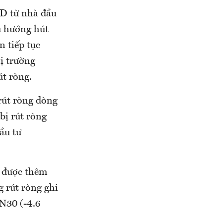
SD từ nhà đầu
u hướng hút
n tiếp tục
ị trường
út ròng.
rút ròng dòng
bị rút ròng
ầu tư
g được thêm
g rút ròng ghi
N30 (-4.6