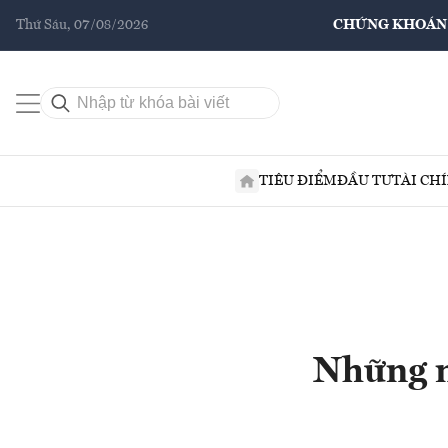
Thứ Sáu, 07/08/2026
CHỨNG KHOÁN
TIÊU ĐIỂM
ĐẦU TƯ
TÀI CH
Những n