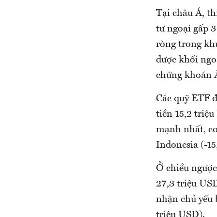
Tại châu Á, t
tư ngoại gấp 3
ròng trong khu
được khối ngo
chứng khoán Ấ
Các quỹ ETF đ
tiền 15,2 triệ
mạnh nhất, con
Indonesia (-15
Ở chiều ngược 
27,3 triệu USD
nhận chủ yếu 
triệu USD).