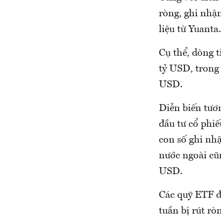
ròng, ghi nhận
liệu từ Yuanta.
Cụ thể, dòng t
tỷ USD, trong 
USD.
Diễn biến tươ
đầu tư cổ phi
con số ghi nhậ
nước ngoài cũn
USD.
Các quỹ ETF đ
tuần bị rút rò