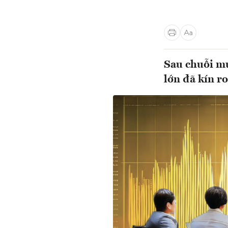
Sau chuỗi mu
lớn đã kín 