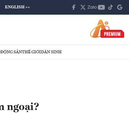
ENGLISH ++
 ĐỘNG SẢN
THẾ GIỚI
DÂN SINH
m ngoại?