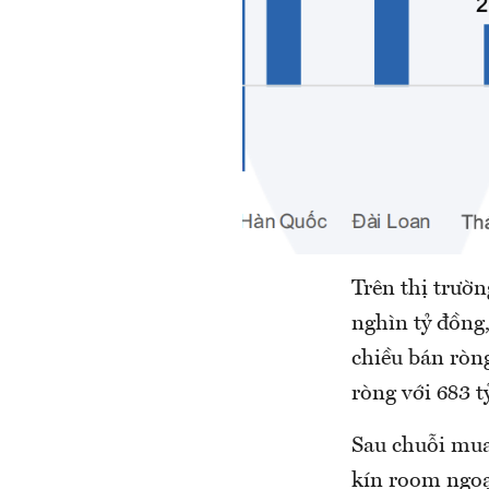
Trên thị trườ
nghìn tỷ đồng
chiều bán ròn
ròng với 683 t
Sau chuỗi mua 
kín room ngo