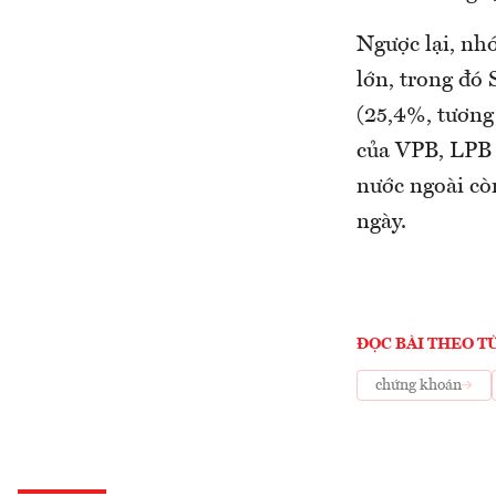
Ngược lại, nh
lớn, trong đó
(25,4%, tương 
của VPB, LPB 
nước ngoài cò
ngày.
ĐỌC BÀI THEO T
chứng khoán