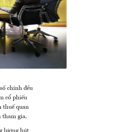
 số chính đều
m cổ phiếu
n thuế quan
 tham gia.
g lượng hút