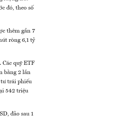
ớc đó, theo số
ược thêm gần 7
hút ròng 6,1 tỷ
ỹ. Các quỹ ETF
n bằng 2 lần
tư trái phiếu
i 542 triệu
SD, đảo sau 1