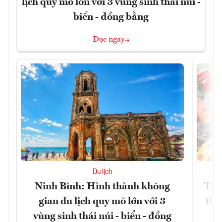
lịch quy mô lớn với 3 vùng sinh thái núi -
biển - đồng bằng
Đọc ngay
Du lịch
Ninh Bình: Hình thành không
Thế
gian du lịch quy mô lớn với 3
thự
vùng sinh thái núi - biển - đồng