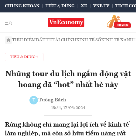
CHỨNG KHOÁN
TIÊU & DÙNG
XE
VNE TV
TECH CO
TIÊU ĐIỂM
ĐẦU TƯ
TÀI CHÍNH
KINH TẾ SỐ
KINH TẾ XANH
TIÊU & DÙNG
Những tour du lịch ngắm động vật
hoang dã “hot” nhất hè này
Tường Bách
T
18:54, 17/05/2024
Rừng không chỉ mang lại lợi ích về kinh tế
lâm nghiệp, mà còn sở hữu tiềm năng rất