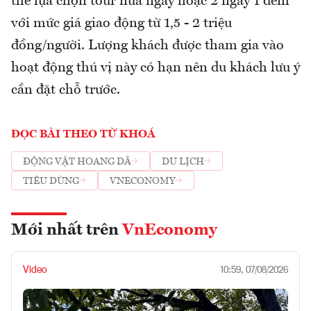
thể lựa chọn tour nửa ngày hoặc 2 ngày 1 đêm
với mức giá giao động từ 1,5 - 2 triệu
đồng/người. Lượng khách được tham gia vào
hoạt động thú vị này có hạn nên du khách lưu ý
cần đặt chỗ trước.
ĐỌC BÀI THEO TỪ KHOÁ
ĐỘNG VẬT HOANG DÃ
DU LỊCH
TIÊU DÙNG
VNECONOMY
Mới nhất trên
VnEconomy
Video
10:59, 07/08/2026