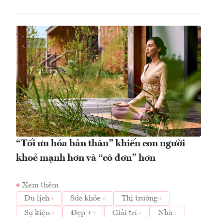
“Tối ưu hóa bản thân” khiến con người
khoẻ mạnh hơn và “cô đơn” hơn
Xem thêm
Du lịch
Sức khỏe
Thị trường
Sự kiện
Đẹp +
Giải trí
Nhà