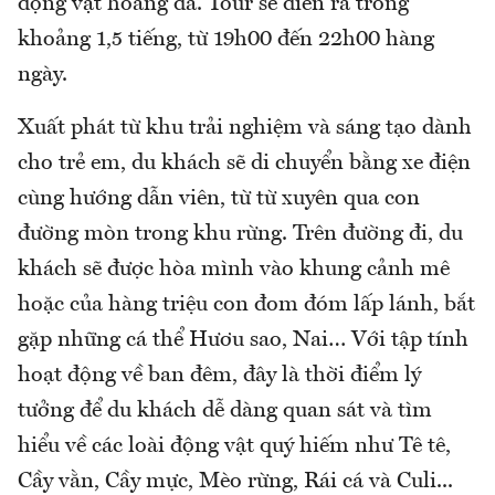
động vật hoang dã. Tour sẽ diễn ra trong
khoảng 1,5 tiếng, từ 19h00 đến 22h00 hàng
ngày.
Xuất phát từ khu trải nghiệm và sáng tạo dành
cho trẻ em, du khách sẽ di chuyển bằng xe điện
cùng hướng dẫn viên, từ từ xuyên qua con
đường mòn trong khu rừng. Trên đường đi, du
khách sẽ được hòa mình vào khung cảnh mê
hoặc của hàng triệu con đom đóm lấp lánh, bắt
gặp những cá thể Hươu sao, Nai… Với tập tính
hoạt động về ban đêm, đây là thời điểm lý
tưởng để du khách dễ dàng quan sát và tìm
hiểu về các loài động vật quý hiếm như Tê tê,
Cầy vằn, Cầy mực, Mèo rừng, Rái cá và Culi...