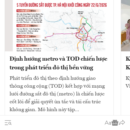
Định hướng metro và TOD chiến lược
K
trong phát triển đô thị bền vững
K
Phát triển đô thị theo định hướng giao
K
thông công cộng (TOD) kết hợp với mạng
V
lưới đường sắt đô thị (metro) là chiến lược
cốt lõi để giải quyết ùn tắc và tái cấu trúc
không gian. Mô hình này tập...
10
bài viết
Xem tất cả
2