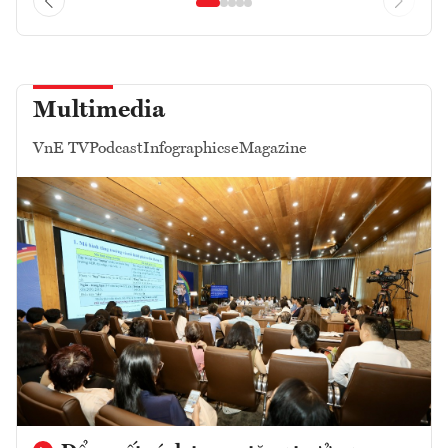
Multimedia
VnE TV
Podcast
Infographics
eMagazine