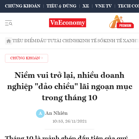
CHỨNG KHOÁN
TIÊU & DÙNG
XE
VNE TV
TECH CO
TIÊU ĐIỂM
ĐẦU TƯ
TÀI CHÍNH
KINH TẾ SỐ
KINH TẾ XANH
CHỨNG KHOÁN
Niềm vui trở lại, nhiều doanh
nghiệp "đảo chiều" lãi ngoạn mục
trong tháng 10
An Nhiên
A
10:53, 26/11/2021
Tháng 10 là mảnh ghép đầu tiên của quý