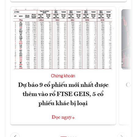
Chứng khoán
Dự báo 9 cổ phiếu mới nhất được
Có t
thêm vào rổ FTSE GEIS, 5 cổ
phiếu khác bị loại
Đọc ngay