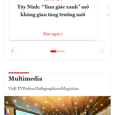
Tây Ninh: “Tam giác xanh” mở
Hà 
không gian tăng trưởng mới
thỏ
Q
Đọc ngay
Multimedia
VnE TV
Podcast
Infographics
eMagazine