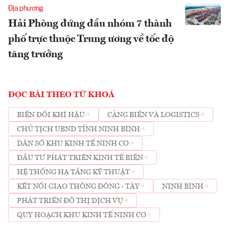
Địa phương
Hải Phòng đứng đầu nhóm 7 thành
phố trực thuộc Trung ương về tốc độ
tăng trưởng
ĐỌC BÀI THEO TỪ KHOÁ
BIẾN ĐỔI KHÍ HẬU
CẢNG BIỂN VÀ LOGISTICS
CHỦ TỊCH UBND TỈNH NINH BÌNH
DÂN SỐ KHU KINH TẾ NINH CƠ
ĐẦU TƯ PHÁT TRIỂN KINH TẾ BIỂN
HỆ THỐNG HẠ TẦNG KỸ THUẬT
KẾT NỐI GIAO THÔNG ĐÔNG - TÂY
NINH BÌNH
PHÁT TRIỂN ĐÔ THỊ DỊCH VỤ
QUY HOẠCH KHU KINH TẾ NINH CƠ