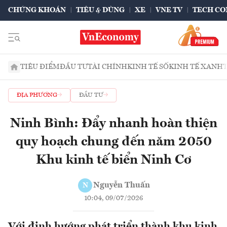
CHỨNG KHOÁN
TIÊU & DÙNG
XE
VNE TV
TECH CO
TIÊU ĐIỂM
ĐẦU TƯ
TÀI CHÍNH
KINH TẾ SỐ
KINH TẾ XANH
ĐỊA PHƯƠNG
ĐẦU TƯ
Ninh Bình: Đẩy nhanh hoàn thiện
quy hoạch chung đến năm 2050
Khu kinh tế biển Ninh Cơ
Nguyễn Thuấn
N
10:04, 09/07/2026
Với định hướng phát triển thành khu kinh