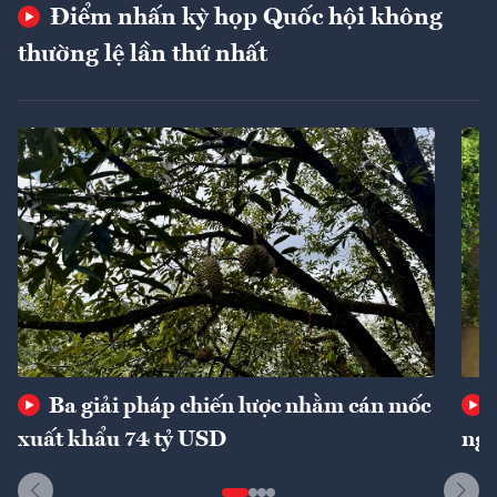
Điểm nhấn kỳ họp Quốc hội không
thường lệ lần thứ nhất
Ba giải pháp chiến lược nhằm cán mốc
xuất khẩu 74 tỷ USD
ngu