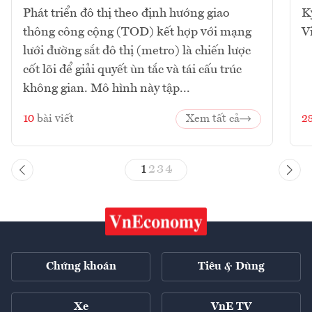
Phát triển đô thị theo định hướng giao
K
thông công cộng (TOD) kết hợp với mạng
V
lưới đường sắt đô thị (metro) là chiến lược
cốt lõi để giải quyết ùn tắc và tái cấu trúc
không gian. Mô hình này tập...
10
bài viết
Xem tất cả
2
1
2
3
4
Chứng khoán
Tiêu & Dùng
Xe
VnE TV