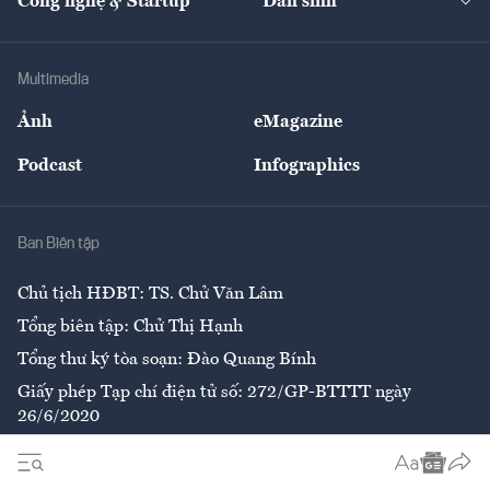
Công nghệ & Startup
Dân sinh
Tư vấn
Nông sản
Doanh nhân
Tư vấn Tiêu & Dùng
Infographics
Hạ tầng
Sức khỏe
Khung pháp lý
Doanh nghiệp
Địa phương
Thị trường
Bảo hiểm
Multimedia
Sự kiện
Nhân lực
Ảnh
eMagazine
Đẹp +
An sinh
Podcast
Infographics
Giải trí
Y tế
Nhà
Ban Biên tập
Ẩm thực
Chủ tịch HĐBT: TS. Chử Văn Lâm
Tổng biên tập: Chử Thị Hạnh
Tổng thư ký tòa soạn: Đào Quang Bính
Giấy phép Tạp chí điện tử số: 272/GP-BTTTT ngày
26/6/2020