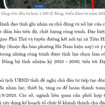
 tổng vốn đầu tư hơn 1.398 tỷ đồng, triển khai từ năm 202
lãnh đạo tỉnh ghi nhận sự chủ động và nỗ lực của 
c đảm bảo tiến độ, chất lượng công trình. Đặc biệ
giao Phú Thứ và tuyến đường kết nối tại xã Tiên H
đây (thuộc địa bàn phường Hà Nam hiện nay) có ý 
 trong những công trình được tỉnh lựa chọn làm c
 Đảng bộ tỉnh nhiệm kỳ 2025 - 2030, tiến tới Đạ
hủ tịch UBND tỉnh đề nghị chủ đầu tư tiếp tục đô
đa nhân lực, thiết bị, tăng ca để hoàn thành to
0/9/2025. Các sở, ngành liên quan cần phối hợp 
i xây dựng kế hoạch tổ chức lễ khánh thành chu đá