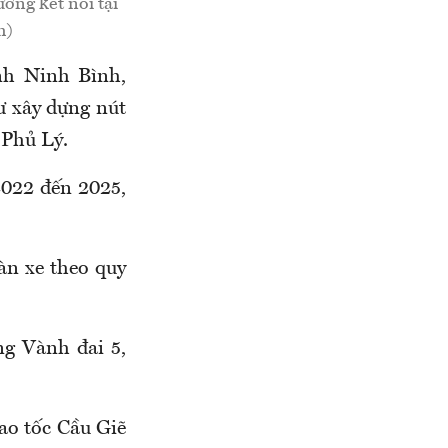
ờng kết nối tại
h)
nh Ninh Bình,
ư xây dựng nút
 Phủ Lý.
2022 đến 2025,
àn xe theo quy
ng Vành đai 5,
ao tốc Cầu Giẽ