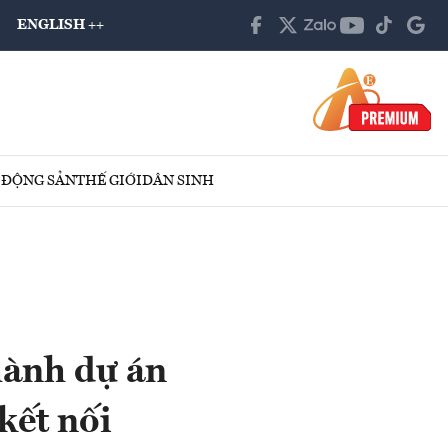
ENGLISH ++
 ĐỘNG SẢN
THẾ GIỚI
DÂN SINH
hành dự án
kết nối