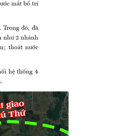
rước mắt bố trí
 Trong đó, đã
nh như 2 nhánh
ơm; thoát nước
nối hệ thống 4
.