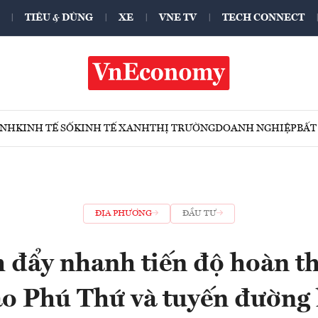
TIÊU & DÙNG
XE
VNE TV
TECH CONNECT
ÍNH
KINH TẾ SỐ
KINH TẾ XANH
THỊ TRƯỜNG
DOANH NGHIỆP
BẤT
ĐỊA PHƯƠNG
ĐẦU TƯ
 đẩy nhanh tiến độ hoàn t
ao Phú Thứ và tuyến đường 