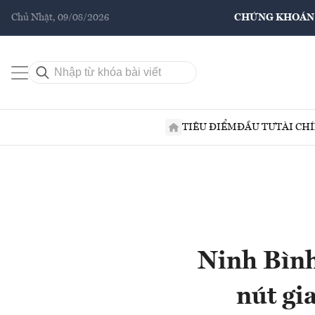
Chủ Nhật, 09/08/2026
CHỨNG KHOÁN
TIÊU ĐIỂM
ĐẦU TƯ
TÀI CH
Ninh Bình
nút gi