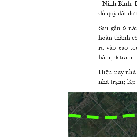
- Ninh Bình. H
đủ quỹ đất dự 
Sau gần 3 nă
hoàn thành cô
ra vào cao tố
hầm; 4 trạm t
Hiện nay nhà 
nhà trạm; lắp 