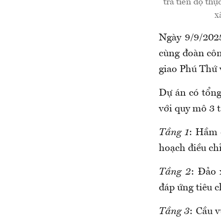
tra tiến độ th
x
Ngày 9/9/202
cùng đoàn côn
giao Phú Thứ 
Dự án có tổng
với quy mô 3 
Tầng 1
: Hầm c
hoạch điều chỉ
Tầng 2
: Đảo 
đáp ứng tiêu 
Tầng 3
: Cầu 