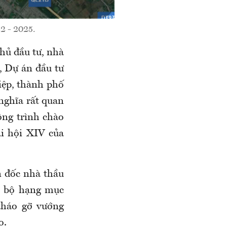
2 - 2025.
chủ đầu tư, nhà
t, Dự án đầu tư
iệp, thành phố
nghĩa rất quan
ông trình chào
i hội XIV của
n đốc nhà thầu
àn bộ hạng mục
tháo gỡ vướng
o.