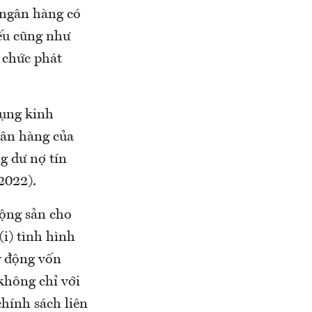
 ngân hàng có
iếu cũng như
ổ chức phát
dụng kinh
gân hàng của
g dư nợ tín
2022).
động sản cho
(i) tình hình
y động vốn
 không chỉ với
chính sách liên