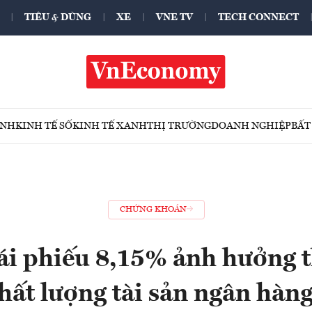
TIÊU & DÙNG
XE
VNE TV
TECH CONNECT
ÍNH
KINH TẾ SỐ
KINH TẾ XANH
THỊ TRƯỜNG
DOANH NGHIỆP
BẤT
CHỨNG KHOÁN
ái phiếu 8,15% ảnh hưởng t
hất lượng tài sản ngân hàn