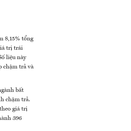
ếm 8,15% tổng
á trị trái
ố liệu này
p chậm trả và
 ngành bất
nh chậm trả.
heo giá trị
 hành 396