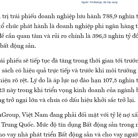
 trị trái phiếu doanh nghiệp lưu hành 788,9 nghìn 
tổ chức phát hành là doanh nghiệp phi ngân hàng 
ề cần quan tâm và rủi ro chính là 396,3 nghìn tỷ đ
bất động sản.
rái phiếu sẽ tiếp tục đà tăng trong thời gian tới trư
 sách có hiệu quả trực tiếp và trước khi môi trườn
hiện rõ rệt. Lý do là áp lực nợ đáo hạn 107,5 nghìn 
3 này trong khi triển vọng kinh doanh của ngành 
 trở ngại lớn và chưa có dấu hiệu khởi sắc trở lại.
Group, Việt Nam đang phải đối mặt với tỷ lệ nợ xấ
i Trung Quốc. Mức độ tín dụng Bất động sản trong 
ho vay nhà phát triển Bất động sản và cho vay ngư