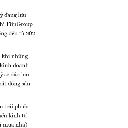
tỷ đang lưu
thì FiinGroup
ồng đến từ 302
ớc khi những
g kinh doanh
tỷ sẽ đáo hạn
bất động sản
u trái phiếu
nền kinh tế
ời mua nhà)