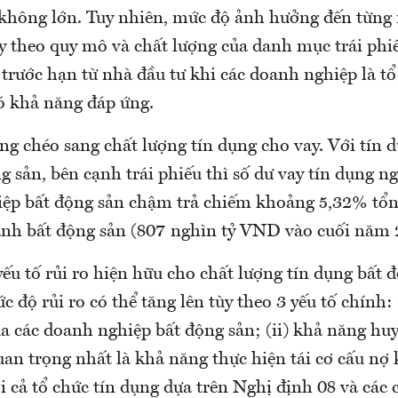
 không lớn. Tuy nhiên, mức độ ảnh hưởng đến từng
ùy theo quy mô và chất lượng của danh mục trái ph
 trước hạn từ nhà đầu tư khi các doanh nghiệp là t
 khả năng đáp ứng.
ng chéo sang chất lượng tín dụng cho vay. Với tín 
 sản, bên cạnh trái phiếu thì số dư vay tín dụng n
ệp bất động sản chậm trả chiếm khoảng 5,32% tổn
nh bất động sản (807 nghìn tỷ VND vào cuối năm 
yếu tố rủi ro hiện hữu cho chất lượng tín dụng bất 
c độ rủi ro có thể tăng lên tùy theo 3 yếu tố chính: 
a các doanh nghiệp bất động sản; (ii) khả năng hu
quan trọng nhất là khả năng thực hiện tái cơ cấu nợ
i cả tổ chức tín dụng dựa trên Nghị định 08 và các 