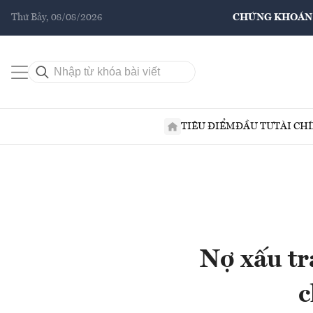
Thứ Bảy, 08/08/2026
CHỨNG KHOÁN
TIÊU ĐIỂM
ĐẦU TƯ
TÀI CH
Nợ xấu tr
c