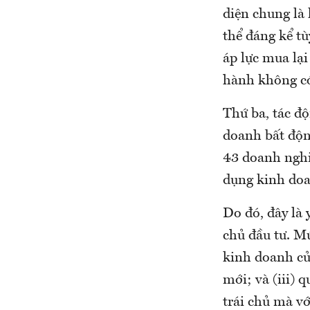
diện chung là
thể đáng kể t
áp lực mua lại
hành không có
Thứ ba, tác độ
doanh bất động
43 doanh nghi
dụng kinh doa
Do đó, đây là 
chủ đầu tư. Mứ
kinh doanh củ
mới; và (iii) 
trái chủ mà vớ