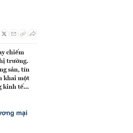
nay chiếm
hị trường.
ng sản, tín
n khai một
kinh tế...