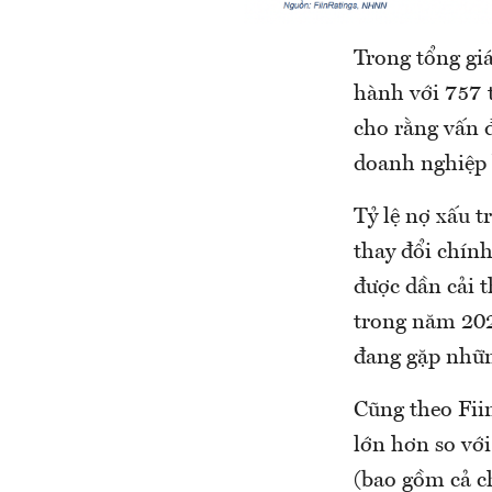
Trong tổng giá
hành với 757 
cho rằng vấn đ
doanh nghiệp 
Tỷ lệ nợ xấu t
thay đổi chính
được dần cải t
trong năm 202
đang gặp những
Cũng theo Fiin
lớn hơn so vớ
(bao gồm cả c