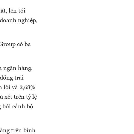
t, lên tới
 doanh nghiệp,
nGroup có ba
a ngân hàng.
đồng trái
h lời và 2,68%
xét trên tỷ lệ
g bối cảnh bộ
hàng trên bình