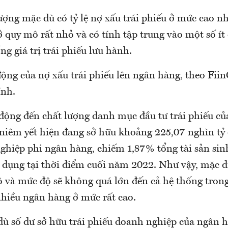
ng mặc dù có tỷ lệ nợ xấu trái phiếu ở mức cao nhấ
 quy mô rất nhỏ và có tính tập trung vào một số ít
g giá trị trái phiếu lưu hành.
động của nợ xấu trái phiếu lên ngân hàng, theo Fii
ính.
 động đến chất lượng danh mục đầu tư trái phiếu củ
niêm yết hiện đang sở hữu khoảng 225,07 nghìn tỷ 
ghiệp phi ngân hàng, chiếm 1,87% tổng tài sản sin
 dụng tại thời điểm cuối năm 2022. Như vậy, mặc dù 
ô và mức độ sẽ không quá lớn đến cả hệ thống tron
hiều ngân hàng ở mức rất cao.
dù số dư sở hữu trái phiếu doanh nghiệp của ngân 