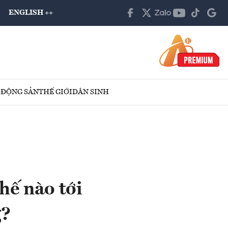
ENGLISH ++
 ĐỘNG SẢN
THẾ GIỚI
DÂN SINH
hế nào tới
g?