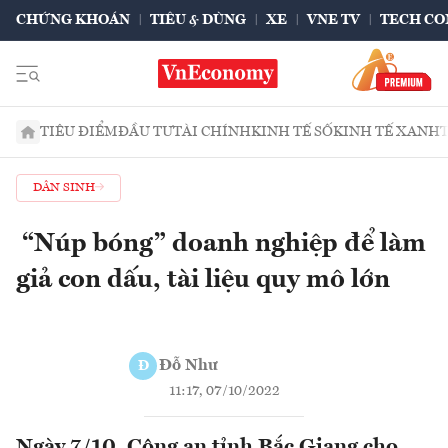
CHỨNG KHOÁN
TIÊU & DÙNG
XE
VNE TV
TECH CO
TIÊU ĐIỂM
ĐẦU TƯ
TÀI CHÍNH
KINH TẾ SỐ
KINH TẾ XANH
DÂN SINH
“Núp bóng” doanh nghiệp để làm
giả con dấu, tài liệu quy mô lớn
Đỗ Như
Đ
11:17, 07/10/2022
Ngày 7/10, Công an tỉnh Bắc Giang cho