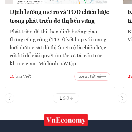
Định hướng metro và TOD chiến lược
K
trong phát triển đô thị bền vững
K
Phát triển đô thị theo định hướng giao
K
thông công cộng (TOD) kết hợp với mạng
V
lưới đường sắt đô thị (metro) là chiến lược
cốt lõi để giải quyết ùn tắc và tái cấu trúc
không gian. Mô hình này tập...
10
bài viết
Xem tất cả
2
1
2
3
4