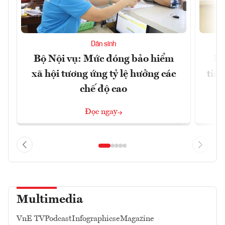
Dân sinh
Bộ Nội vụ: Mức đóng bảo hiểm
Bộ
xã hội tương ứng tỷ lệ hưởng các
tiề
chế độ cao
Đọc ngay
Multimedia
VnE TV
Podcast
Infographics
eMagazine