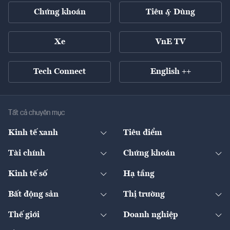
Chứng khoán
Tiêu & Dùng
Xe
VnE TV
Tech Connect
English ++
Tất cả chuyên mục
Kinh tế xanh
Tiêu điểm
Chuyển động xanh
Tài chính
Chứng khoán
Pháp lý
Ngân hàng
Doanh nghiệp niêm yết
Kinh tế số
Hạ tầng
Thương hiệu xanh
Thị trường vốn
Thị trường
Sản phẩm - Thị trường
Bất động sản
Thị trường
Diễn đàn
Thuế
Đầu tư
Tài sản số
Chính sách
Xuất nhập khẩu
Thế giới
Doanh nghiệp
Bảo hiểm
Quốc tế
Dịch vụ số
Thị trường
Khung pháp lý
Kinh tế
Chuyển động