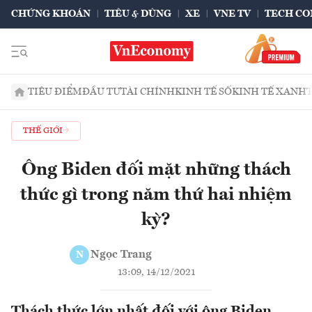
CHỨNG KHOÁN
TIÊU & DÙNG
XE
VNE TV
TECH CO
TIÊU ĐIỂM
ĐẦU TƯ
TÀI CHÍNH
KINH TẾ SỐ
KINH TẾ XANH
THẾ GIỚI
Ông Biden đối mặt những thách
thức gì trong năm thứ hai nhiệm
kỳ?
Ngọc Trang
N
13:09, 14/12/2021
Thách thức lớn nhất đối với ông Biden