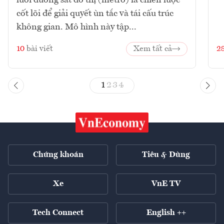
cốt lõi để giải quyết ùn tắc và tái cấu trúc
không gian. Mô hình này tập...
10
bài viết
Xem tất cả
2
1
2
3
4
Chứng khoán
Tiêu & Dùng
Xe
VnE TV
Tech Connect
English ++