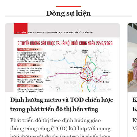
Dòng sự kiện
Định hướng metro và TOD chiến lược
K
trong phát triển đô thị bền vững
K
Phát triển đô thị theo định hướng giao
K
thông công cộng (TOD) kết hợp với mạng
V
lưới đường sắt đô thị (metro) là chiến lược