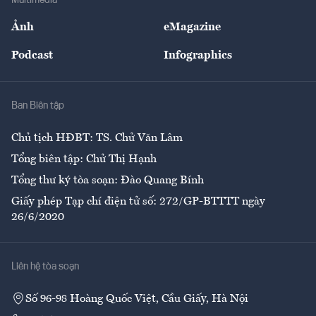
Sự kiện
Nhân lực
Ảnh
eMagazine
Đẹp +
An sinh
Podcast
Infographics
Giải trí
Y tế
Nhà
Ban Biên tập
Ẩm thực
Chủ tịch HĐBT: TS. Chử Văn Lâm
Tổng biên tập: Chử Thị Hạnh
Tổng thư ký tòa soạn: Đào Quang Bính
Giấy phép Tạp chí điện tử số: 272/GP-BTTTT ngày
26/6/2020
Liên hệ tòa soạn
Số 96-98 Hoàng Quốc Việt, Cầu Giấy, Hà Nội