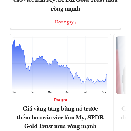
cáo việc làm Mỹ, SPDR Gold Trust mua
ròng mạnh
Đọc ngay
Thế giới
Giá vàng tăng bùng nổ trước
Chí
thềm báo cáo việc làm Mỹ, SPDR
đã 
Gold Trust mua ròng mạnh