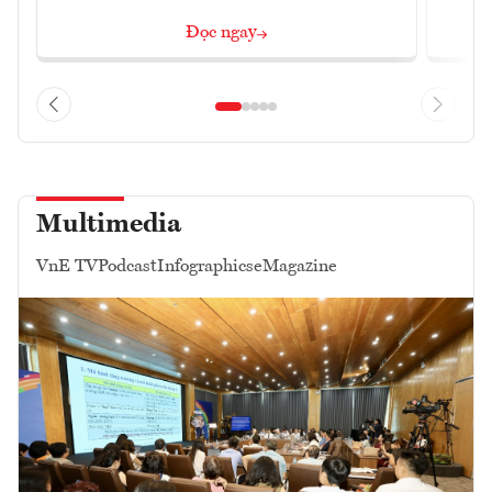
Đọc ngay
Multimedia
VnE TV
Podcast
Infographics
eMagazine