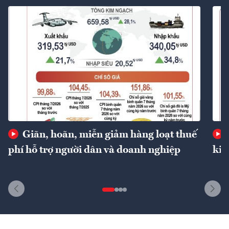
Giãn, hoãn, miễn giảm hàng loạt thuế
phí hỗ trợ người dân và doanh nghiệp
kin