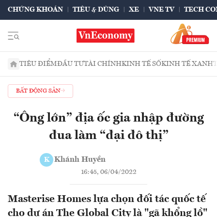
CHỨNG KHOÁN
TIÊU & DÙNG
XE
VNE TV
TECH CO
TIÊU ĐIỂM
ĐẦU TƯ
TÀI CHÍNH
KINH TẾ SỐ
KINH TẾ XANH
BẤT ĐỘNG SẢN
“Ông lớn” địa ốc gia nhập đường
đua làm “đại đô thị”
Khánh Huyền
K
16:45, 06/04/2022
Masterise Homes lựa chọn đối tác quốc tế
cho dự án The Global City là "gã khổng lồ"