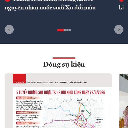
nguyên nhân nước suối Xú đổi màu
kin
Dòng sự kiện