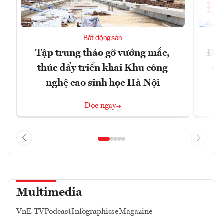
Bất động sản
Tập trung tháo gỡ vướng mắc,
Đồn
thúc đẩy triển khai Khu công
dự
nghệ cao sinh học Hà Nội
Đọc ngay
Multimedia
VnE TV
Podcast
Infographics
eMagazine