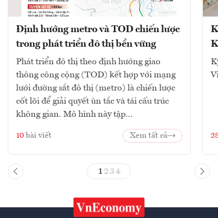
Định hướng metro và TOD chiến lược
K
trong phát triển đô thị bền vững
K
Phát triển đô thị theo định hướng giao
K
thông công cộng (TOD) kết hợp với mạng
V
lưới đường sắt đô thị (metro) là chiến lược
cốt lõi để giải quyết ùn tắc và tái cấu trúc
không gian. Mô hình này tập...
10
bài viết
Xem tất cả
2
1
2
3
4