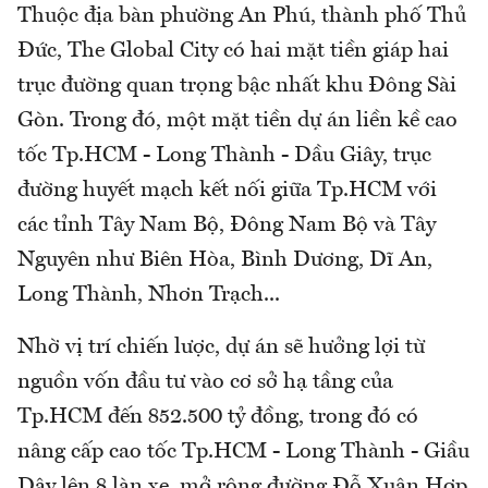
Thuộc địa bàn phường An Phú, thành phố Thủ
Đức, The Global City có hai mặt tiền giáp hai
trục đường quan trọng bậc nhất khu Đông Sài
Gòn. Trong đó, một mặt tiền dự án liền kề cao
tốc Tp.HCM - Long Thành - Dầu Giây, trục
đường huyết mạch kết nối giữa Tp.HCM với
các tỉnh Tây Nam Bộ, Đông Nam Bộ và Tây
Nguyên như Biên Hòa, Bình Dương, Dĩ An,
Long Thành, Nhơn Trạch...
Nhờ vị trí chiến lược, dự án sẽ hưởng lợi từ
nguồn vốn đầu tư vào cơ sở hạ tầng của
Tp.HCM đến 852.500 tỷ đồng, trong đó có
nâng cấp cao tốc Tp.HCM - Long Thành - Giầu
Dây lên 8 làn xe, mở rộng đường Đỗ Xuân Hợp