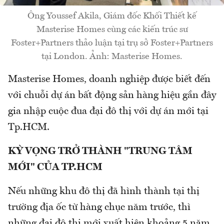
Ông Youssef Akila, Giám đốc Khối Thiết kế
Masterise Homes cùng các kiến trúc sư
Foster+Partners thảo luận tại trụ sở Foster+Partners
tại London. Ảnh: Masterise Homes.
Masterise Homes, doanh nghiệp được biết đến
với chuỗi dự án bất động sản hàng hiệu gần đây
gia nhập cuộc đua đại đô thị với dự án mới tại
Tp.HCM.
KỲ VỌNG TRỞ THÀNH "TRUNG TÂM
MỚI" CỦA TP.HCM
Nếu những khu đô thị đã hình thành tại thị
trường địa ốc từ hàng chục năm trước, thì
những đại đô thị mới xuất hiện khoảng 5 năm