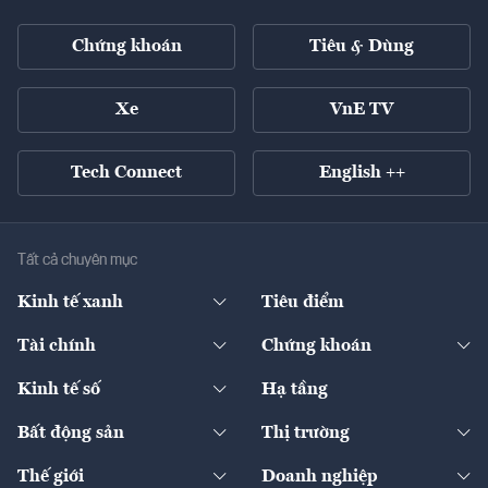
Chứng khoán
Tiêu & Dùng
Xe
VnE TV
Tech Connect
English ++
Tất cả chuyên mục
Kinh tế xanh
Tiêu điểm
Chuyển động xanh
Tài chính
Chứng khoán
Pháp lý
Ngân hàng
Doanh nghiệp niêm yết
Kinh tế số
Hạ tầng
Thương hiệu xanh
Thị trường vốn
Thị trường
Sản phẩm - Thị trường
Bất động sản
Thị trường
Diễn đàn
Thuế
Đầu tư
Tài sản số
Chính sách
Xuất nhập khẩu
Thế giới
Doanh nghiệp
Bảo hiểm
Quốc tế