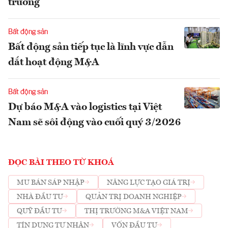
trường
Bất động sản
Bất động sản tiếp tục là lĩnh vực dẫn
dắt hoạt động M&A
Bất động sản
Dự báo M&A vào logistics tại Việt
Nam sẽ sôi động vào cuối quý 3/2026
ĐỌC BÀI THEO TỪ KHOÁ
MU BÁN SÁP NHẬP
NĂNG LỰC TẠO GIÁ TRỊ
NHÀ ĐẦU TƯ
QUẢN TRỊ DOANH NGHIỆP
QUỸ ĐẦU TƯ
THỊ TRƯỜNG M&A VIỆT NAM
TÍN DỤNG TƯ NHÂN
VỐN ĐẦU TƯ