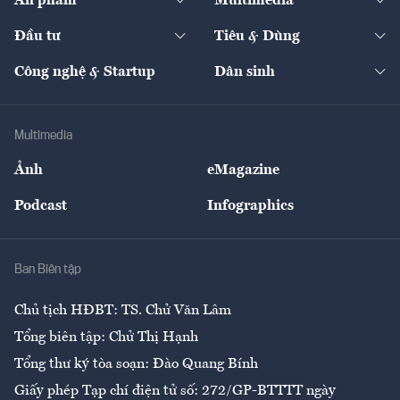
Ấn phẩm
Multimedia
Khung pháp lý
Start-up
Dự án
Công nghiệp
Chuyển động 24h
Đối thoại
The Guide
Video
Đầu tư
Tiêu & Dùng
Quản trị số
Cafe BĐS
Thị trường
Kinh doanh
Kết nối
Tạp chí kinh tế Việt Nam
eMagazine
Nhà đầu tư
Du lịch
Công nghệ & Startup
Dân sinh
Tư vấn
Nông sản
Doanh nhân
Tư vấn Tiêu & Dùng
Infographics
Hạ tầng
Sức khỏe
Khung pháp lý
Doanh nghiệp
Địa phương
Thị trường
Bảo hiểm
Multimedia
Sự kiện
Nhân lực
Ảnh
eMagazine
Đẹp +
An sinh
Podcast
Infographics
Giải trí
Y tế
Nhà
Ban Biên tập
Ẩm thực
Chủ tịch HĐBT: TS. Chử Văn Lâm
Tổng biên tập: Chử Thị Hạnh
Tổng thư ký tòa soạn: Đào Quang Bính
Giấy phép Tạp chí điện tử số: 272/GP-BTTTT ngày