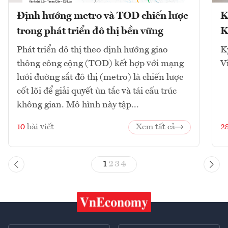
Định hướng metro và TOD chiến lược
K
trong phát triển đô thị bền vững
K
Phát triển đô thị theo định hướng giao
K
thông công cộng (TOD) kết hợp với mạng
V
lưới đường sắt đô thị (metro) là chiến lược
cốt lõi để giải quyết ùn tắc và tái cấu trúc
không gian. Mô hình này tập...
10
bài viết
Xem tất cả
2
1
2
3
4