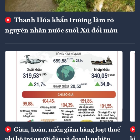
Thanh Hóa khẩn trương làm rõ
nguyên nhân nước suối Xú đổi màu
Giãn, hoãn, miễn giảm hàng loạt thuế
phí hỗ trợ người dân và doanh nghiệp
kin