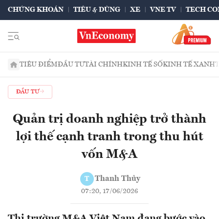
CHỨNG KHOÁN
TIÊU & DÙNG
XE
VNE TV
TECH CO
TIÊU ĐIỂM
ĐẦU TƯ
TÀI CHÍNH
KINH TẾ SỐ
KINH TẾ XANH
ĐẦU TƯ
Quản trị doanh nghiệp trở thành
lợi thế cạnh tranh trong thu hút
vốn M&A
Thanh Thủy
T
07:20, 17/06/2026
Thị trường M&A Việt Nam đang bước vào