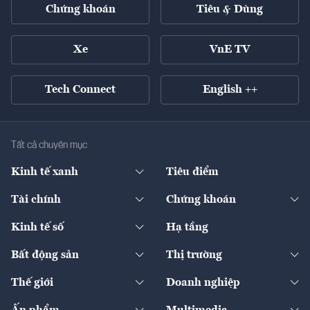
Chứng khoán
Tiêu & Dùng
Xe
VnE TV
Tech Connect
English ++
Tất cả chuyên mục
Kinh tế xanh
Tiêu điểm
Chuyển động xanh
Tài chính
Chứng khoán
Pháp lý
Ngân hàng
Doanh nghiệp niêm yết
Kinh tế số
Hạ tầng
Thương hiệu xanh
Thị trường vốn
Thị trường
Sản phẩm - Thị trường
Bất động sản
Thị trường
Diễn đàn
Thuế
Đầu tư
Tài sản số
Chính sách
Xuất nhập khẩu
Thế giới
Doanh nghiệp
Bảo hiểm
Quốc tế
Dịch vụ số
Thị trường
Khung pháp lý
Kinh tế
Chuyển động