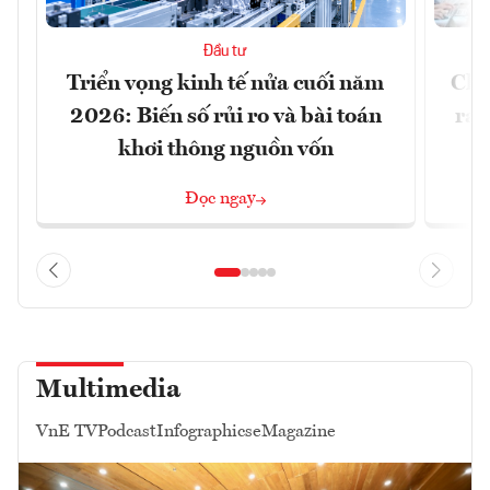
Đầu tư
Triển vọng kinh tế nửa cuối năm
Chủ
2026: Biến số rủi ro và bài toán
ra 
khơi thông nguồn vốn
Đọc ngay
Multimedia
VnE TV
Podcast
Infographics
eMagazine