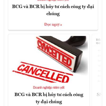
BCG và BCR bị hủy tư cách công ty đại
chúng
Đọc ngay
Doanh nghiệp niêm yết
BCG và BCR bị hủy tư cách công
SSI 
ty đại chúng