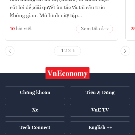
cốt lõi để giải quyết ùn tắc và tái cấu trúc
không gian. Mô hình này tập...
10
bài viết
Xem tất cả
2
1
2
3
4
Chứng khoán
Tiêu & Dùng
Xe
VnE TV
Tech Connect
English ++