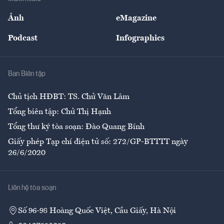
Sự kiện
Nhân lực
Ảnh
eMagazine
Đẹp +
An sinh
Podcast
Infographics
Giải trí
Y tế
Nhà
Ban Biên tập
Ẩm thực
Chủ tịch HĐBT: TS. Chử Văn Lâm
Tổng biên tập: Chử Thị Hạnh
Tổng thư ký tòa soạn: Đào Quang Bính
Giấy phép Tạp chí điện tử số: 272/GP-BTTTT ngày
26/6/2020
Liên hệ tòa soạn
Số 96-98 Hoàng Quốc Việt, Cầu Giấy, Hà Nội