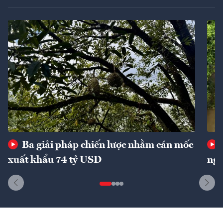
Ba giải pháp chiến lược nhằm cán mốc
xuất khẩu 74 tỷ USD
ngu