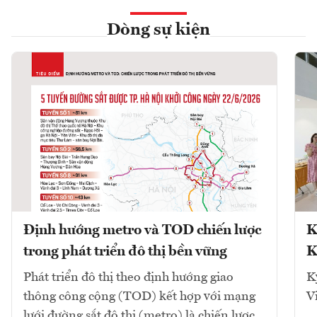
Dòng sự kiện
Định hướng metro và TOD chiến lược
K
trong phát triển đô thị bền vững
K
Phát triển đô thị theo định hướng giao
K
thông công cộng (TOD) kết hợp với mạng
V
lưới đường sắt đô thị (metro) là chiến lược