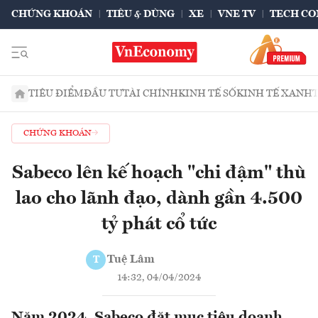
CHỨNG KHOÁN
TIÊU & DÙNG
XE
VNE TV
TECH CO
TIÊU ĐIỂM
ĐẦU TƯ
TÀI CHÍNH
KINH TẾ SỐ
KINH TẾ XANH
CHỨNG KHOÁN
Sabeco lên kế hoạch "chi đậm" thù
lao cho lãnh đạo, dành gần 4.500
tỷ phát cổ tức
Tuệ Lâm
T
14:32, 04/04/2024
Năm 2024, Sabeco đặt mục tiêu doanh