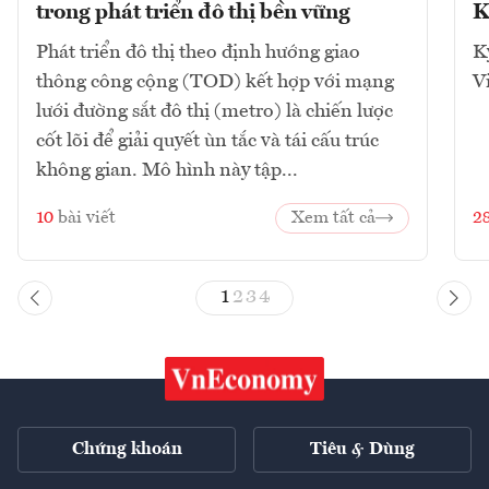
trong phát triển đô thị bền vững
K
Phát triển đô thị theo định hướng giao
K
thông công cộng (TOD) kết hợp với mạng
V
lưới đường sắt đô thị (metro) là chiến lược
cốt lõi để giải quyết ùn tắc và tái cấu trúc
không gian. Mô hình này tập...
10
bài viết
Xem tất cả
2
1
2
3
4
Chứng khoán
Tiêu & Dùng