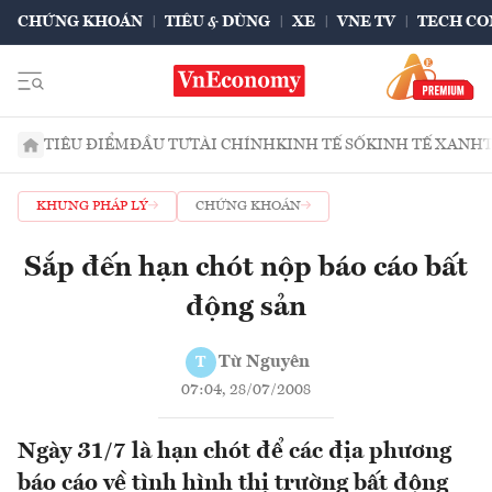
CHỨNG KHOÁN
TIÊU & DÙNG
XE
VNE TV
TECH CO
TIÊU ĐIỂM
ĐẦU TƯ
TÀI CHÍNH
KINH TẾ SỐ
KINH TẾ XANH
KHUNG PHÁP LÝ
CHỨNG KHOÁN
Sắp đến hạn chót nộp báo cáo bất
động sản
Từ Nguyên
T
07:04, 28/07/2008
Ngày 31/7 là hạn chót để các địa phương
báo cáo về tình hình thị trường bất động