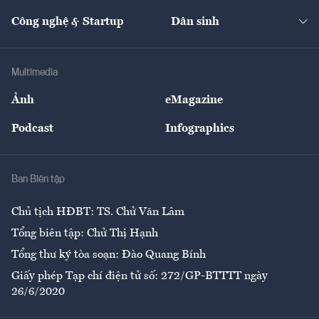
Cafe BĐS
Thị trường
Kinh doanh
Kết nối
Tạp chí kinh tế Việt Nam
eMagazine
Nhà đầu tư
Du lịch
Công nghệ & Startup
Dân sinh
Tư vấn
Nông sản
Doanh nhân
Tư vấn Tiêu & Dùng
Infographics
Hạ tầng
Sức khỏe
Khung pháp lý
Doanh nghiệp
Địa phương
Thị trường
Bảo hiểm
Multimedia
Sự kiện
Nhân lực
Ảnh
eMagazine
Đẹp +
An sinh
Podcast
Infographics
Giải trí
Y tế
Nhà
Ban Biên tập
Ẩm thực
Chủ tịch HĐBT: TS. Chử Văn Lâm
Tổng biên tập: Chử Thị Hạnh
Tổng thư ký tòa soạn: Đào Quang Bính
Giấy phép Tạp chí điện tử số: 272/GP-BTTTT ngày
26/6/2020