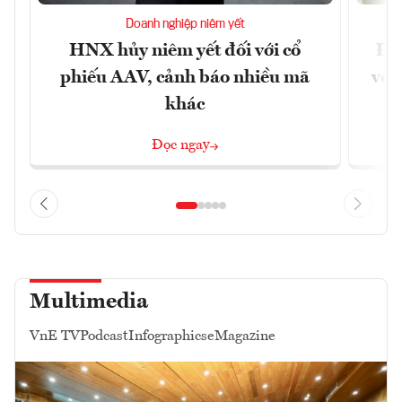
Doanh nghiệp niêm yết
HNX hủy niêm yết đối với cổ
Đề 
phiếu AAV, cảnh báo nhiều mã
với
khác
Đọc ngay
Multimedia
VnE TV
Podcast
Infographics
eMagazine