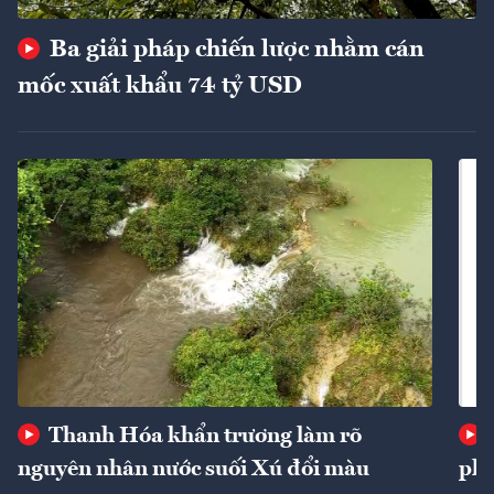
Ba giải pháp chiến lược nhằm cán
mốc xuất khẩu 74 tỷ USD
Thanh Hóa khẩn trương làm rõ
nguyên nhân nước suối Xú đổi màu
phí