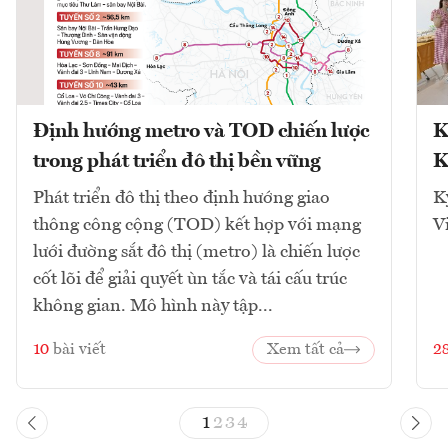
Định hướng metro và TOD chiến lược
K
trong phát triển đô thị bền vững
K
Phát triển đô thị theo định hướng giao
K
thông công cộng (TOD) kết hợp với mạng
V
lưới đường sắt đô thị (metro) là chiến lược
cốt lõi để giải quyết ùn tắc và tái cấu trúc
không gian. Mô hình này tập...
10
bài viết
Xem tất cả
2
1
2
3
4