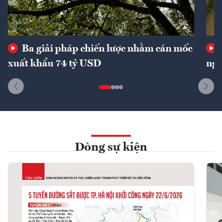
Ba giải pháp chiến lược nhằm cán mốc
xuất khẩu 74 tỷ USD
ngu
Dòng sự kiện