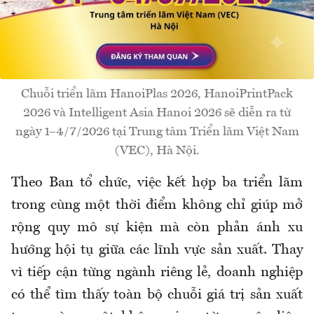
Chuỗi triển lãm HanoiPlas 2026, HanoiPrintPack
2026 và Intelligent Asia Hanoi 2026 sẽ diễn ra từ
ngày 1–4/7/2026 tại Trung tâm Triển lãm Việt Nam
(VEC), Hà Nội.
Theo Ban tổ chức, việc kết hợp ba triển lãm
trong cùng một thời điểm không chỉ giúp mở
rộng quy mô sự kiện mà còn phản ánh xu
hướng hội tụ giữa các lĩnh vực sản xuất. Thay
vì tiếp cận từng ngành riêng lẻ, doanh nghiệp
có thể tìm thấy toàn bộ chuỗi giá trị sản xuất