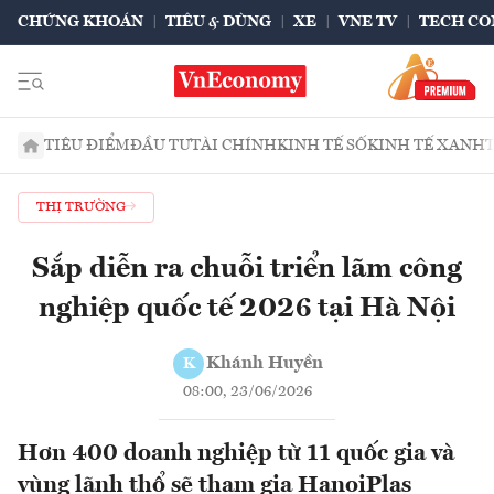
CHỨNG KHOÁN
TIÊU & DÙNG
XE
VNE TV
TECH CO
TIÊU ĐIỂM
ĐẦU TƯ
TÀI CHÍNH
KINH TẾ SỐ
KINH TẾ XANH
THỊ TRƯỜNG
Sắp diễn ra chuỗi triển lãm công
nghiệp quốc tế 2026 tại Hà Nội
Khánh Huyền
K
08:00, 23/06/2026
Hơn 400 doanh nghiệp từ 11 quốc gia và
vùng lãnh thổ sẽ tham gia HanoiPlas