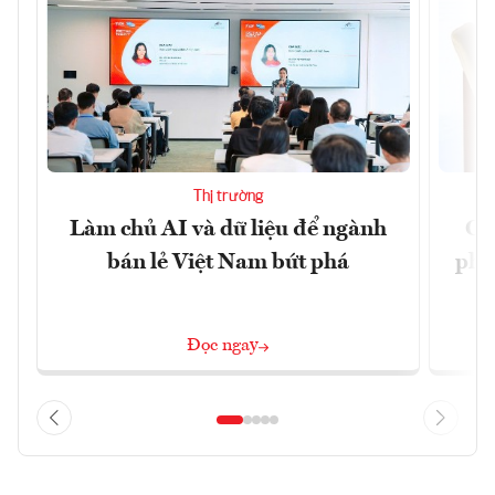
Thị trường
Làm chủ AI và dữ liệu để ngành
Ca
bán lẻ Việt Nam bứt phá
phá 
đ
Đọc ngay