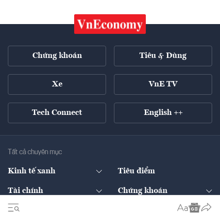
Chứng khoán
Tiêu & Dùng
Xe
VnE TV
Tech Connect
English ++
Tất cả chuyên mục
Kinh tế xanh
Tiêu điểm
Chuyển động xanh
Tài chính
Chứng khoán
Pháp lý
Ngân hàng
Doanh nghiệp niêm yết
Kinh tế số
Hạ tầng
Thương hiệu xanh