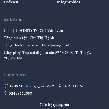
Podcast
Infographics
Giải trí
Y tế
Nhà
Ban Biên tập
Ẩm thực
Chủ tịch HĐBT: TS. Chử Văn Lâm
Tổng biên tập: Chử Thị Hạnh
Tổng thư ký tòa soạn: Đào Quang Bính
Giấy phép Tạp chí điện tử số: 272/GP-BTTTT ngày
26/6/2020
Liên hệ tòa soạn
Số 96-98 Hoàng Quốc Việt, Cầu Giấy, Hà Nội
02437552050
Liên hệ quảng cáo