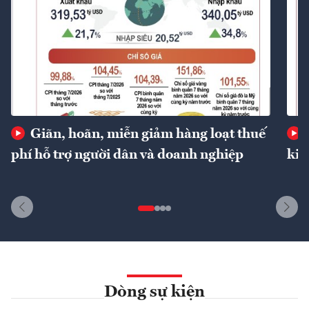
Giãn, hoãn, miễn giảm hàng loạt thuế
phí hỗ trợ người dân và doanh nghiệp
kin
Dòng sự kiện