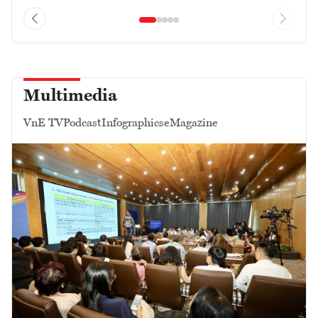
Multimedia
VnE TV
Podcast
Infographics
eMagazine