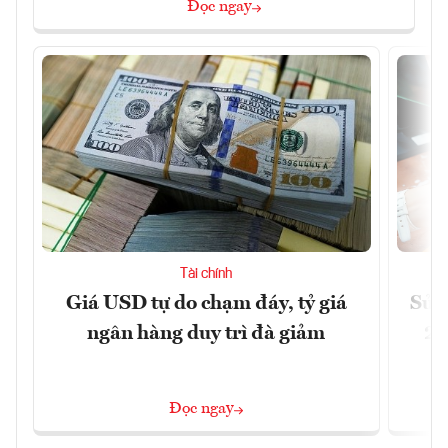
Đọc ngay
Tài chính
Giá USD tự do chạm đáy, tỷ giá
Sửa 
ngân hàng duy trì đà giảm
20
Đọc ngay