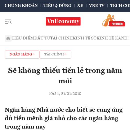
CHỨNG KHOÁN
TIÊU & DÙNG
XE
VNE TV
TECH CO
TIÊU ĐIỂM
ĐẦU TƯ
TÀI CHÍNH
KINH TẾ SỐ
KINH TẾ XANH
NGÂN HÀNG
TÀI CHÍNH
Sẽ không thiếu tiền lẻ trong năm
mới
10:34, 21/01/2010
Ngân hàng Nhà nước cho biết sẽ cung ứng
đủ tiền mệnh giá nhỏ cho các ngân hàng
trong năm nay