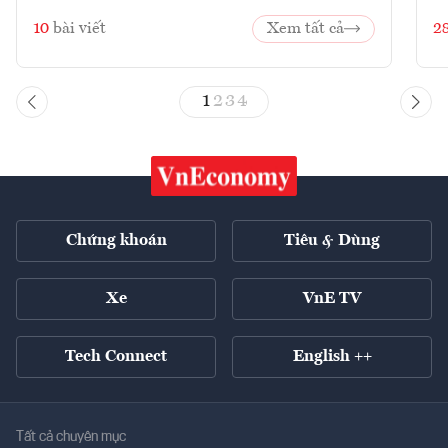
10
bài viết
Xem tất cả
2
1
2
3
4
Chứng khoán
Tiêu & Dùng
Xe
VnE TV
Tech Connect
English ++
Tất cả chuyên mục