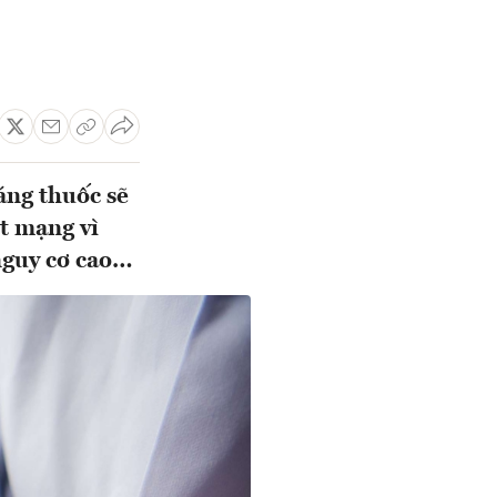
áng thuốc sẽ
ệt mạng vì
 nguy cơ cao…