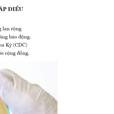
ÁP ĐIỀU
g lan rộng
đáng báo động.
oa Kỳ (CDC)
ỏe cộng đồng.