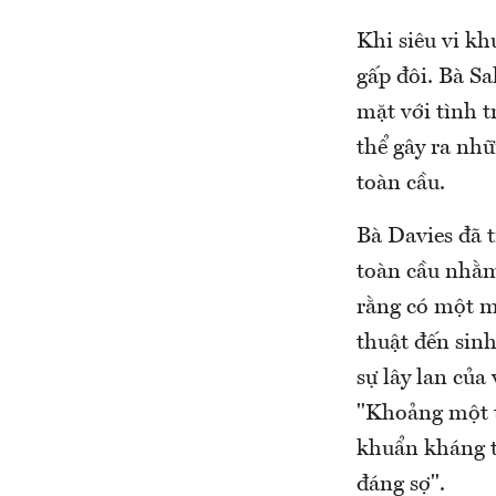
Khi siêu vi kh
gấp đôi. Bà Sa
mặt với tình 
thể gây ra nhữ
toàn cầu.
Bà Davies đã 
toàn cầu nhằm 
rằng có một m
thuật đến sinh
sự lây lan của
"Khoảng một t
khuẩn kháng th
đáng sợ".