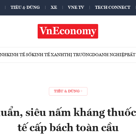
TIÊU & DÙNG
XE
VNE TV
TECH CONNECT
ÍNH
KINH TẾ SỐ
KINH TẾ XANH
THỊ TRƯỜNG
DOANH NGHIỆP
BẤT
TIÊU & DÙNG
huẩn, siêu nấm kháng thuốc
tế cấp bách toàn cầu