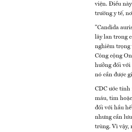
viện. Điều nà
trường y tế, n
"Candida auri
lây lan trong 
nghiêm trọng v
Công cộng Ont
hưởng đối với 
nó cần được gi
CDC ước tính 
máu, tim hoặc 
đối với hầu h
nhưng cần lưu
trùng. Vì vậy,