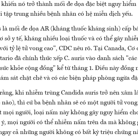
y khiến nó trở thành mối đe dọa đặc biệt nguy hiểm
ơi tập trung nhiều bệnh nhân có hệ miễn dịch yếu.
s là mối đe dọa AR (kháng thuốc kháng sinh) cấp bá
cơ sở y tế, kháng nhiều loại thuốc và có thể gây nhi
ới tỷ lệ tử vong cao", CDC nêu rõ. Tại Canada, Cơ 
ario đã chính thức xếp C. auris vào danh sách "cá
sức khỏe cộng đồng" kể từ tháng 1. Điều này đồng n
ám sát chặt chẽ và có các biện pháp phòng ngừa đặc
rằng, khi nhiễm trùng Candida auris trở nên xâm l
não), thì cứ ba bệnh nhân sẽ có một người tử vong
ết mọi người, loại nấm này không gây nguy hiểm cho
 ý, mọi người có thể nhiễm nấm trên da mà không
 ngay cả những người không có bất kỳ triệu chứng n