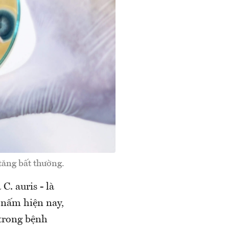
 tăng bất thường.
C. auris - là
 nấm hiện nay,
 trong bệnh