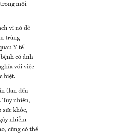
 trong môi
ch vì nó dễ
ễm trùng
quan Y tế
c bệnh có ảnh
ghĩa với việc
 biệt.
ấn (lan đến
. Tuy nhiên,
 sức khỏe,
 gây nhiễm
ào, cũng có thể