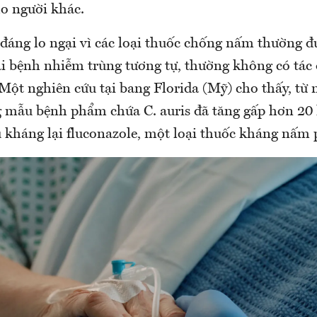
o người khác.
 đáng lo ngại vì các loại thuốc chống nấm thường đ
oại bệnh nhiễm trùng tương tự, thường không có tác
 Một nghiên cứu tại bang Florida (Mỹ) cho thấy, từ
 mẫu bệnh phẩm chứa C. auris đã tăng gấp hơn 20 l
u kháng lại fluconazole, một loại thuốc kháng nấm 