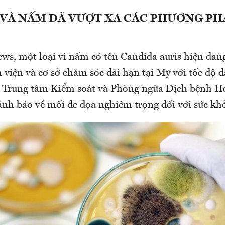
 VÀ NẤM ĐÃ VƯỢT XA CÁC PHƯƠNG PH
ws, một loại vi nấm có tên Candida auris hiện đan
 viện và cơ sở chăm sóc dài hạn tại Mỹ với tốc độ 
c Trung tâm Kiểm soát và Phòng ngừa Dịch bệnh H
cảnh báo về mối đe dọa nghiêm trọng đối với sức kh