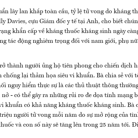
uẩn lây lan khắp toàn cầu, tỷ lệ tử vong do kháng t
lly Davies, cựu Giám đốc y tế tại Anh, cho biết chún
trạng khẩn cấp về kháng thuốc kháng sinh ngày càng
ng tác động nghiêm trọng đối với nam giới, phụ nữ 
trở thành người ủng hộ tiên phong cho chiến dịch 
chống lại thảm họa siêu vi khuẩn. Bà chia sẻ với 
ối nguy hiểm thực sự là các thủ thuật thông thường
 nở - có thể gây ra những rủi ro đe dọa tính mạng
 vi khuẩn có khả năng kháng thuốc kháng sinh. Bà c
riệu người tử vong mỗi năm do sự mở rộng của tình
uốc và con số này sẽ tăng lên trong 25 năm tới. Đi