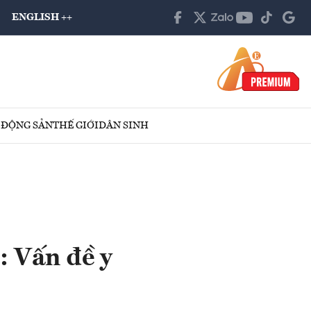
ENGLISH ++
 ĐỘNG SẢN
THẾ GIỚI
DÂN SINH
: Vấn đề y