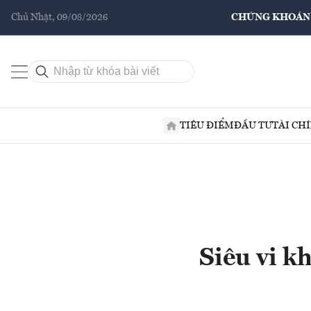
Chủ Nhật, 09/08/2026
CHỨNG KHOÁN
TIÊU ĐIỂM
ĐẦU TƯ
TÀI CH
Siêu vi k