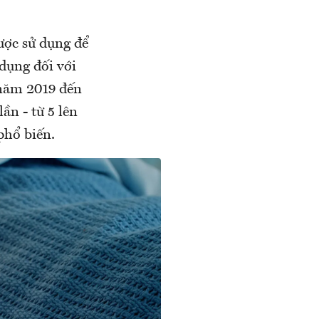
ược sử dụng để
 dụng đối với
 năm 2019 đến
ần - từ 5 lên
phổ biến.