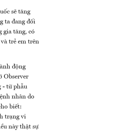
huốc sẽ tăng
g ta đang đối
 gia tăng, có
và trẻ em trên
hành động
tờ Observer
 - từ phẫu
 bệnh nhân do
ho biết:
 trạng vi
ều này thật sự