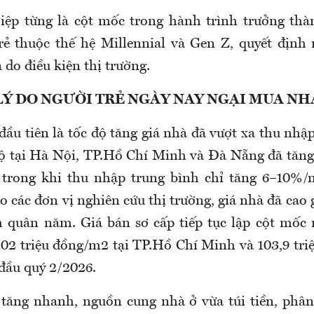
iệp từng là cột mốc trong hành trình trưởng th
rẻ thuộc thế hệ Millennial và Gen Z, quyết địn
do điều kiện thị trường.
LÝ DO NGƯỜI TRẺ NGÀY NAY NGẠI MUA NH
ầu tiên là tốc độ tăng giá nhà đã vượt xa thu nhậ
hộ tại Hà Nội, TP.Hồ Chí Minh và Đà Nẵng đã tăng
trong khi thu nhập trung bình chỉ tăng 6–10%/
 các đơn vị nghiên cứu thị trường, giá nhà đã cao
 quân năm. Giá bán sơ cấp tiếp tục lập cột mốc 
02 triệu đồng/m2 tại TP.Hồ Chí Minh và 103,9 tri
đầu quý 2/2026.
 tăng nhanh, nguồn cung nhà ở vừa túi tiền, phâ