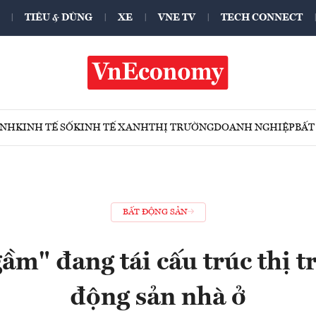
TIÊU & DÙNG
XE
VNE TV
TECH CONNECT
ÍNH
KINH TẾ SỐ
KINH TẾ XANH
THỊ TRƯỜNG
DOANH NGHIỆP
BẤT
BẤT ĐỘNG SẢN
ầm" đang tái cấu trúc thị t
động sản nhà ở