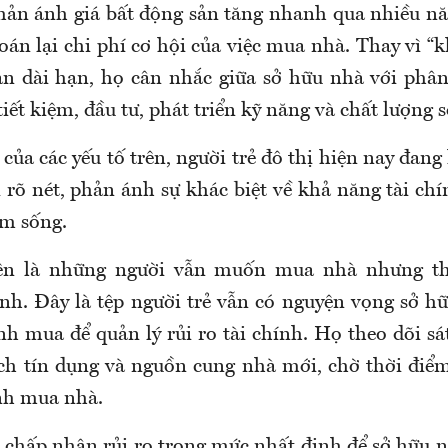
phản ánh giá bất động sản tăng nhanh qua nhiều n
toán lại chi phí cơ hội của việc mua nhà. Thay vì “
ản dài hạn, họ cân nhắc giữa sở hữu nhà với phâ
iết kiệm, đầu tư, phát triển kỹ năng và chất lượng 
của các yếu tố trên, người trẻ đô thị hiện nay đan
rõ nét, phản ánh sự khác biệt về khả năng tài chín
ểm sống.
ên là những người vẫn muốn mua nhà nhưng th
ịnh. Đây là tệp người trẻ vẫn có nguyện vọng sở hữ
h mua để quản lý rủi ro tài chính. Họ theo dõi sá
ách tín dụng và nguồn cung nhà mới, chờ thời đi
ịnh mua nhà.
chấp nhận rủi ro trong mức nhất định để sở hữu 