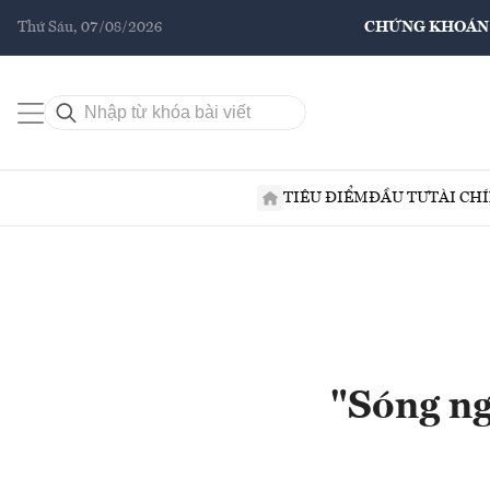
Thứ Sáu, 07/08/2026
CHỨNG KHOÁN
TIÊU ĐIỂM
ĐẦU TƯ
TÀI CH
"Sóng ng