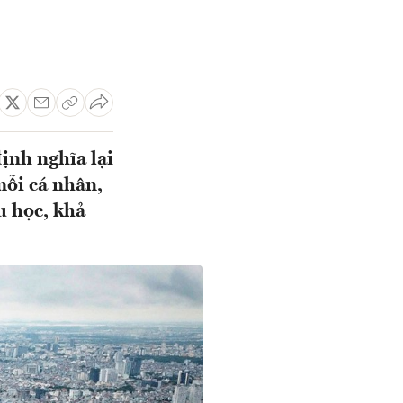
ịnh nghĩa lại
mỗi cá nhân,
u học, khả