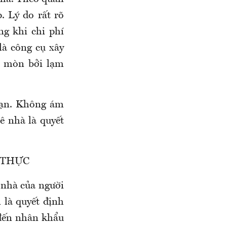
. Lý do rất rõ
g khi chi phí
là công cụ xây
ói mòn bởi lạm
hạn. Không ám
ê nhà là quyết
 THỰC
 nhà của người
 là quyết định
 đến nhân khẩu