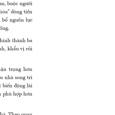
ăm, buộc người
khóa” dòng tiền
n bổ nguồn lực
sống.
g hình thành ba
h, khẩu vị rủi
ận trọng hơn
u nhà song trì
t biến động lãi
ểm phù hợp hơn
nhà. Theo quan