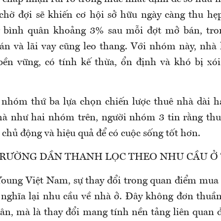
chờ đợi sẽ khiến cơ hội sở hữu ngày càng thu hẹp
ng bình quân khoảng 3% sau mỗi đợt mở bán, tron
 án và lãi vay cũng leo thang. Với nhóm này, nhà 
bền vững, có tính kế thừa, ổn định và khó bị x
, nhóm thứ ba lựa chọn chiến lược thuê nhà dài 
à như hai nhóm trên, người nhóm 3 tin rằng thu
 chủ động và hiệu quả để có cuộc sống tốt hơn.
TRƯỜNG DẦN THANH LỌC THEO NHU CẦU Ở
oung Việt Nam, sự thay đổi trong quan điểm mua
 nghĩa lại nhu cầu về nhà ở. Đây không đơn thuần
ân, mà là thay đổi mang tính nền tảng liên quan