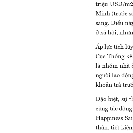
triệu USD/m2
Minh (trước s
sang. Điều nà
ở xã hội, như
Áp lực tích lũ
Cục Thống kê,
là nhóm nhà ở
người lao động
khoản trả trư
Đặc biệt, sự t
cũng tác động
Happiness Sai
thân, tiết kiệ