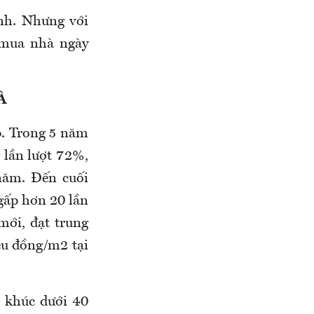
ành. Nhưng với
h mua nhà ngày
À
p. Trong 5 năm
 lần lượt 72%,
năm. Đến cuối
 gấp hơn 20 lần
mới, đạt trung
ệu đồng/m2 tại
n khúc dưới 40