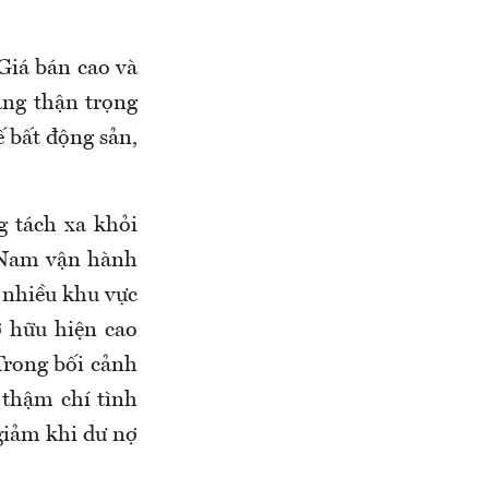
 Giá bán cao và
àng thận trọng
ế bất động sản,
g tách xa khỏi
t Nam vận hành
i nhiều khu vực
ở hữu hiện cao
Trong bối cảnh
 thậm chí tình
 giảm khi dư nợ