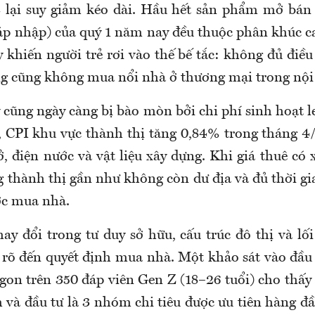
 lại suy giảm kéo dài. Hầu hết sản phẩm mở bán 
áp nhập) của quý 1 năm nay đều thuộc phân khúc c
y khiến người trẻ rơi vào thế bế tắc: không đủ điề
ng cũng không mua nổi nhà ở thương mại trong nội
y cũng ngày càng bị bào mòn bởi chi phí sinh hoạt 
 CPI khu vực thành thị tăng 0,84% trong tháng 4
, điện nước và vật liệu xây dựng. Khi giá thuê có 
 thành thị gần như không còn dư địa và đủ thời gi
ớc mua nhà.
hay đổi trong tư duy sở hữu, cấu trúc đô thị và lố
 rõ đến quyết định mua nhà. Một khảo sát vào đầ
gon trên 350 đáp viên Gen Z (18–26 tuổi) cho thấy 
m và đầu tư là 3 nhóm chi tiêu được ưu tiên hàng 