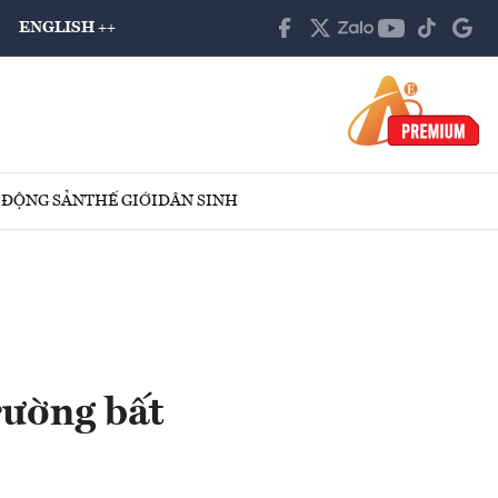
ENGLISH ++
 ĐỘNG SẢN
THẾ GIỚI
DÂN SINH
rường bất