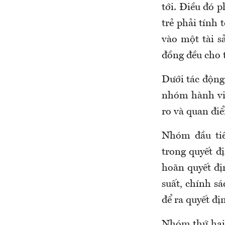
tới. Điều đó 
trẻ phải tính 
vào một tài s
đồng đều cho t
Dưới tác động 
nhóm hành vi 
ro và quan đi
Nhóm đầu ti
trong quyết đ
hoãn quyết địn
suất, chính s
để ra quyết đ
Nhóm thứ hai 