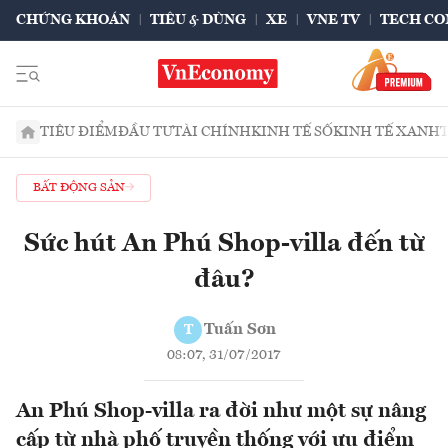
CHỨNG KHOÁN
TIÊU & DÙNG
XE
VNE TV
TECH CO
TIÊU ĐIỂM
ĐẦU TƯ
TÀI CHÍNH
KINH TẾ SỐ
KINH TẾ XANH
BẤT ĐỘNG SẢN
Sức hút An Phú Shop-villa đến từ
đâu?
Tuấn Sơn
T
08:07, 31/07/2017
An Phú Shop-villa ra đời như một sự nâng
cấp từ nhà phố truyền thống với ưu điểm