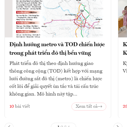
Định hướng metro và TOD chiến lược
K
trong phát triển đô thị bền vững
K
Phát triển đô thị theo định hướng giao
K
thông công cộng (TOD) kết hợp với mạng
V
lưới đường sắt đô thị (metro) là chiến lược
cốt lõi để giải quyết ùn tắc và tái cấu trúc
không gian. Mô hình này tập...
10
bài viết
Xem tất cả
2