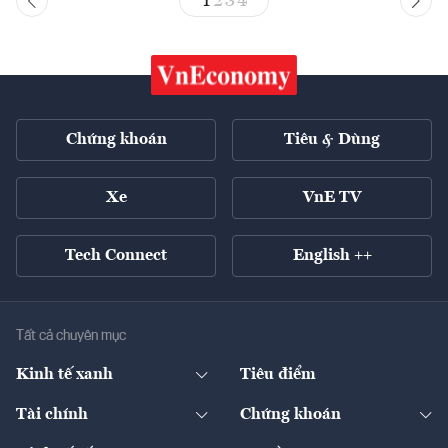
1
2
3
4
Chứng khoán
Tiêu & Dùng
Xe
VnE TV
Tech Connect
English ++
Tất cả chuyên mục
Kinh tế xanh
Tiêu điểm
Chuyển động xanh
Tài chính
Chứng khoán
Pháp lý
Ngân hàng
Doanh nghiệp niêm yết