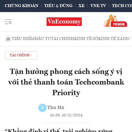
CHỨNG KHOÁN
TIÊU & DÙNG
XE
VNE TV
TECH CO
TIÊU ĐIỂM
ĐẦU TƯ
TÀI CHÍNH
KINH TẾ SỐ
KINH TẾ XANH
TÀI CHÍNH
Tận hưởng phong cách sống ý vị
với thẻ thanh toán Techcombank
Priority
Thu Hà
T
16:39, 16/12/2024
“Khẳng định vị thế, trải nghiệm xứng