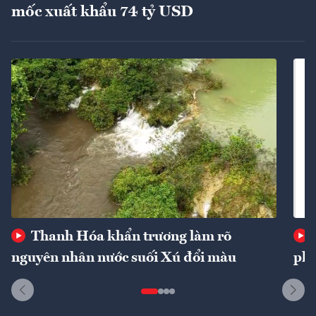
mốc xuất khẩu 74 tỷ USD
Thanh Hóa khẩn trương làm rõ
nguyên nhân nước suối Xú đổi màu
phí