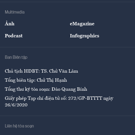
Doanh nghiệp
Địa phương
Thị trường
Bảo hiểm
Multimedia
Sự kiện
Nhân lực
Ảnh
eMagazine
Đẹp +
An sinh
Podcast
Infographics
Giải trí
Y tế
Nhà
Ban Biên tập
Ẩm thực
Chủ tịch HĐBT: TS. Chử Văn Lâm
Tổng biên tập: Chử Thị Hạnh
Tổng thư ký tòa soạn: Đào Quang Bính
Giấy phép Tạp chí điện tử số: 272/GP-BTTTT ngày
26/6/2020
Liên hệ tòa soạn