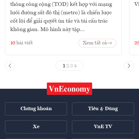
thông công cộng (TOD) kết hợp với mạng
V
lưới đường sắt đô thị (metro) là chiến lược
cốt lõi để giải quyết ùn tắc và tái cấu trúc
không gian. Mô hình này tập...
10
bài viết
Xem tất cả
2
1
2
3
4
Chứng khoán
Tiêu & Dùng
Xe
VnE TV