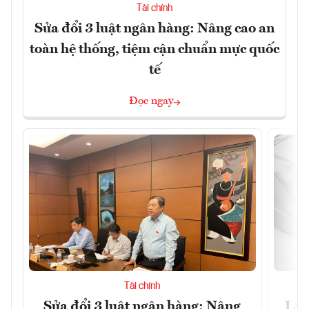
Tài chính
Sửa đổi 3 luật ngân hàng: Nâng cao an
toàn hệ thống, tiệm cận chuẩn mực quốc
tế
Đọc ngay
Tài chính
Sửa đổi 3 luật ngân hàng: Nâng
Lãi