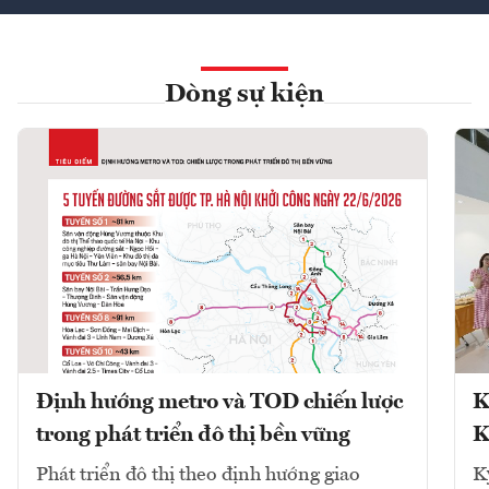
Dòng sự kiện
Định hướng metro và TOD chiến lược
K
trong phát triển đô thị bền vững
K
Phát triển đô thị theo định hướng giao
K