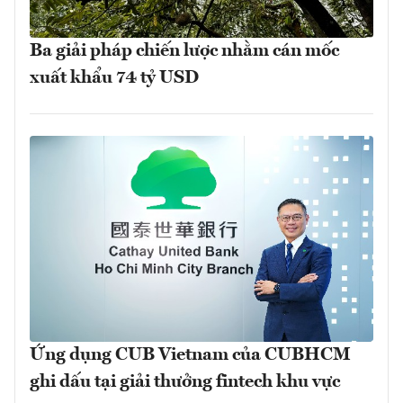
Ba giải pháp chiến lược nhằm cán mốc
xuất khẩu 74 tỷ USD
Ứng dụng CUB Vietnam của CUBHCM
ghi dấu tại giải thưởng fintech khu vực