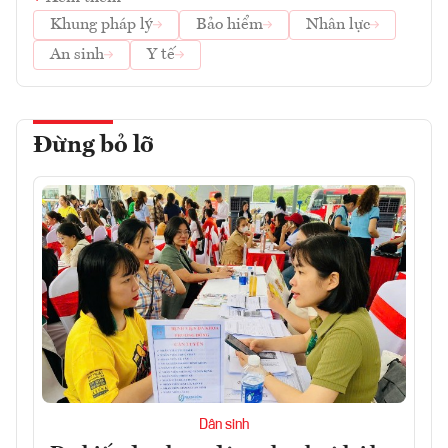
Khung pháp lý
Bảo hiểm
Nhân lực
An sinh
Y tế
Đừng bỏ lỡ
Dân sinh