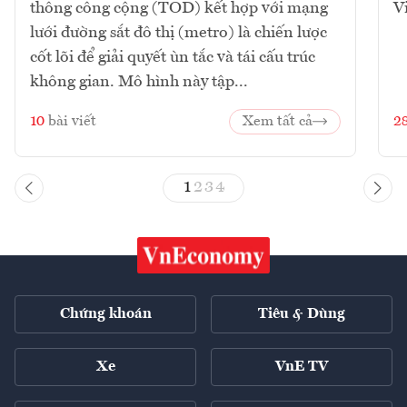
thông công cộng (TOD) kết hợp với mạng
V
lưới đường sắt đô thị (metro) là chiến lược
cốt lõi để giải quyết ùn tắc và tái cấu trúc
không gian. Mô hình này tập...
10
bài viết
Xem tất cả
2
1
2
3
4
Chứng khoán
Tiêu & Dùng
Xe
VnE TV