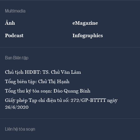
Doanh nghiệp
Địa phương
Thị trường
Bảo hiểm
Multimedia
Sự kiện
Nhân lực
Ảnh
eMagazine
Đẹp +
An sinh
Podcast
Infographics
Giải trí
Y tế
Nhà
Ban Biên tập
Ẩm thực
Chủ tịch HĐBT: TS. Chử Văn Lâm
Tổng biên tập: Chử Thị Hạnh
Tổng thư ký tòa soạn: Đào Quang Bính
Giấy phép Tạp chí điện tử số: 272/GP-BTTTT ngày
26/6/2020
Liên hệ tòa soạn