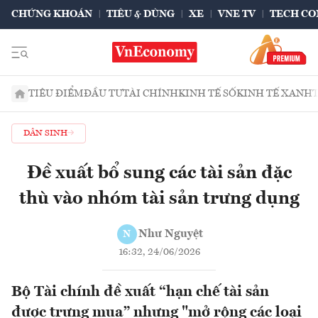
CHỨNG KHOÁN
TIÊU & DÙNG
XE
VNE TV
TECH CO
TIÊU ĐIỂM
ĐẦU TƯ
TÀI CHÍNH
KINH TẾ SỐ
KINH TẾ XANH
DÂN SINH
Đề xuất bổ sung các tài sản đặc
thù vào nhóm tài sản trưng dụng
Như Nguyệt
N
16:32, 24/06/2026
Bộ Tài chính đề xuất “hạn chế tài sản
được trưng mua” nhưng "mở rộng các loại