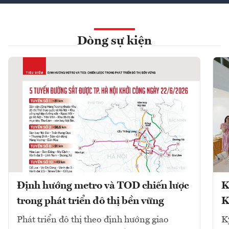
Dòng sự kiện
Định hướng metro và TOD chiến lược
K
trong phát triển đô thị bền vững
K
Phát triển đô thị theo định hướng giao
K